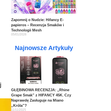
Zapomnij o Nudzie: Hifancy E-
papieros – Recenzja Smaków i
Technologii Mesh
05/01/2026
Najnowsze Artykuły
j
GŁĘBINOWA RECENZJA: „Rhine
Grape Smak” z HIFANCY 45K. Czy
Naprawdę Zasługuje na Miano
„Króla”?
11/11/2025