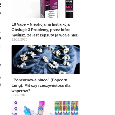
ć
w
L8 Vape – Nieoficjalna Instrukcja
Obsługi: 3 Problemy, przez które
,
myślisz, że jest zepsuty (a wcale nie!)
a
22/12/2025
,
y
.
o
„Popcornowe płuco” (Popcorn
i
Lung): Mit czy rzeczywistość dla
waperów?
06/09/2025