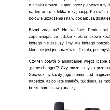
o smaku arbuza i super, przez pierwsze trzy 
na ten arbuz z lekką rezygnacją. Po dwóch 
połowie urządzenia i na widok arbuza dostaje
Brzmi znajomo? No właśnie. Producenci p
zapominając, że ludzkie kubki smakowe koch
którego nie zasłużyliśmy, ale którego potr
które nie jest jednorazówką. To cała, przemyśl
Czy ten potwór o absurdalnej wręcz liczbie 
„game-changer”? Czy może to tylko przeros
Sprawdzimy każdy jego element, od magiczneg
napędza, aż po listę smaków tak długą, że moż
bezkompromisową analizę.