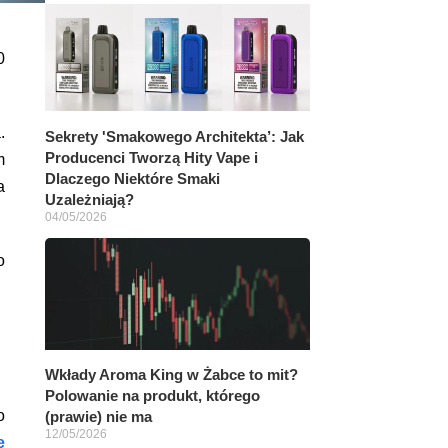
0
.
Sekrety 'Smakowego Architekta’: Jak
Producenci Tworzą Hity Vape i
m
Dlaczego Niektóre Smaki
a
Uzależniają?
04/05/2026
o
Wkłady Aroma King w Żabce to mit?
Polowanie na produkt, którego
o
(prawie) nie ma
12/05/2026
e