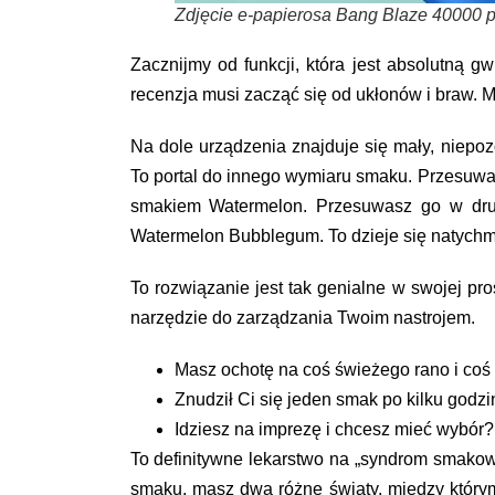
Zdjęcie e-papierosa Bang Blaze 40000 
Zacznijmy od funkcji, która jest absolutną 
recenzja
musi zacząć się od ukłonów i braw. 
Na dole urządzenia znajduje się mały, niepozo
To portal do innego wymiaru smaku. Przesuwa
smakiem Watermelon. Przesuwasz go w dr
Watermelon Bubblegum. To dzieje się natychm
To rozwiązanie jest tak genialne w swojej pros
narzędzie do zarządzania Twoim nastrojem.
Masz ochotę na coś świeżego rano i coś
Znudził Ci się jeden smak po kilku godz
Idziesz na imprezę i chcesz mieć wybór?
To definitywne lekarstwo na „syndrom smakow
smaku, masz dwa różne światy, między któr