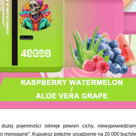
użej pojemności istnieje pewien cichy, niewypowiedzian
j monogamii”. Kupujesz potężne urządzenie na 20 000 buchó