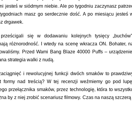
dni jesteś w siódmym niebie. Ale po tygodniu zaczynasz patrze
tygodniach masz go serdecznie dość. A po miesiącu jesteś 
sz drgawek.
rześcigali się w dodawaniu kolejnych tysięcy „buchów”
ają różnorodność. I wtedy na scenę wkracza ON. Bohater, n
zebowaliśmy. Przed Wami
Bang Blaze 40000 Puffs
– urządzenie
ana strategia walki z nudą.
zaciągnięć i rewolucyjnej funkcji dwóch smaków to prawdziw
t formy nad treścią? W tej recenzji weźmiemy go pod lupę
o przełącznika smaków, przez technologię, która to wszystk
na by z niej zrobić scenariusz filmowy. Czas na naszą szczerą 