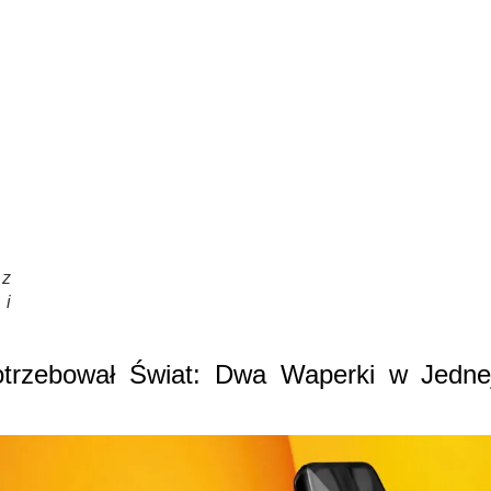
z
 i
otrzebował Świat: Dwa Waperki w Jedne