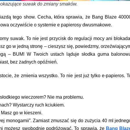
pokazujące suwak do zmiany smaków.
gwiazdą tego show. Cecha, która sprawia, że
Bang Blaze 4000
Mowa oczywiście o systemie
e papierosy dwusmakowe
.
rny suwak. To nie jest przycisk do regulacji mocy ani blokada
sz go w jedną stronę – cieszysz się, powiedzmy, orzeźwiający
ugą – BUM! W Twoich ustach ląduje słodka guma balonow
iast, bez żadnych opóźnień.
tocie, że zmienia wszystko. To nie jest już tylko e-papieros. T
 słodkiego wieczorem?
Nie ma problemu.
inach?
Wystarczy ruch kciukiem.
Masz go w kieszeni.
ej monogamii”. Zamiast zmuszać się do zużycia 40 ml jedneg
ymi możesz swobodnie podróżować. To sprawia, że
Bang Blaz