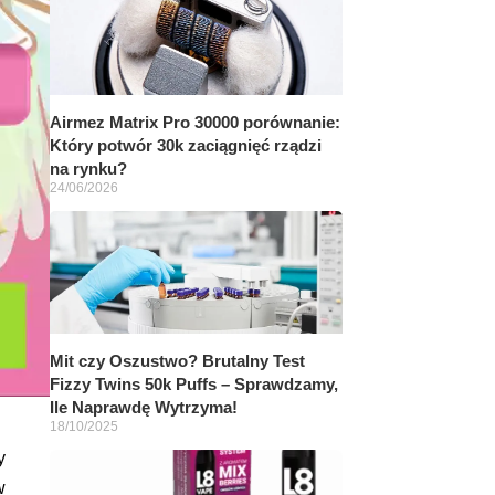
Airmez Matrix Pro 30000 porównanie:
Który potwór 30k zaciągnięć rządzi
na rynku?
24/06/2026
Mit czy Oszustwo? Brutalny Test
Fizzy Twins 50k Puffs – Sprawdzamy,
Ile Naprawdę Wytrzyma!
18/10/2025
y
w