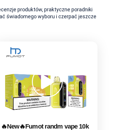
ecenzje produktów, praktyczne poradniki
onać świadomego wyboru i czerpać jeszcze
🔥New🔥Fumot randm vape 10k