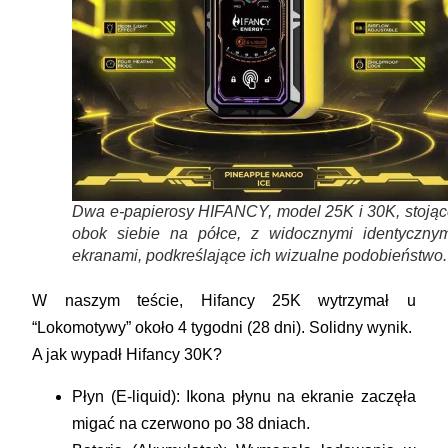
Dwa e-papierosy HIFANCY, model 25K i 30K, stojąc
obok siebie na półce, z widocznymi identycznym
ekranami, podkreślające ich wizualne podobieństwo.
W naszym teście, Hifancy 25K wytrzymał u
“Lokomotywy” około
4 tygodni (28 dni)
. Solidny wynik.
A jak wypadł Hifancy 30K?
Płyn (E-liquid):
Ikona płynu na ekranie zaczęła
migać na czerwono po
38 dniach
.