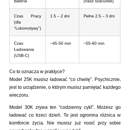
Bateria
(nasz szacunek)
Czas Pracy
1.5 – 2 dni
Pełne 2.5 – 3 dni
(dla
“Lokomotywy”)
Czas
~45-50 min
~55-60 min
Ładowania
(USB-C)
Co to oznacza w praktyce?
Model 25K musisz ładować “co chwilę”. Psychicznie,
jest to urządzenie, o którym musisz pamiętać każdego
wieczoru.
Model 30K zrywa ten “codzienny cykl”. Możesz go
ładować co trzeci dzień. To jest
ogromna
różnica w
komforcie życia. Nie musisz już nosić przy sobie