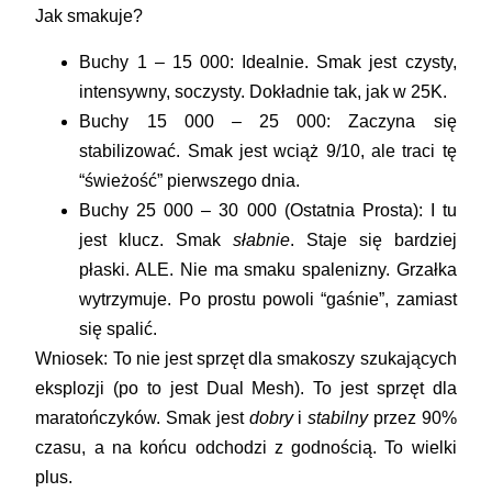
Jak smakuje?
Buchy 1 – 15 000:
Idealnie. Smak jest czysty,
intensywny, soczysty. Dokładnie tak, jak w 25K.
Buchy 15 000 – 25 000:
Zaczyna się
stabilizować. Smak jest wciąż 9/10, ale traci tę
“świeżość” pierwszego dnia.
Buchy 25 000 – 30 000 (Ostatnia Prosta):
I tu
jest klucz. Smak
słabnie
. Staje się bardziej
płaski. ALE.
Nie ma smaku spalenizny.
Grzałka
wytrzymuje. Po prostu powoli “gaśnie”, zamiast
się spalić.
Wniosek:
To nie jest sprzęt dla smakoszy szukających
eksplozji (po to jest Dual Mesh). To jest sprzęt dla
maratończyków. Smak jest
dobry
i
stabilny
przez 90%
czasu, a na końcu odchodzi z godnością. To wielki
plus.