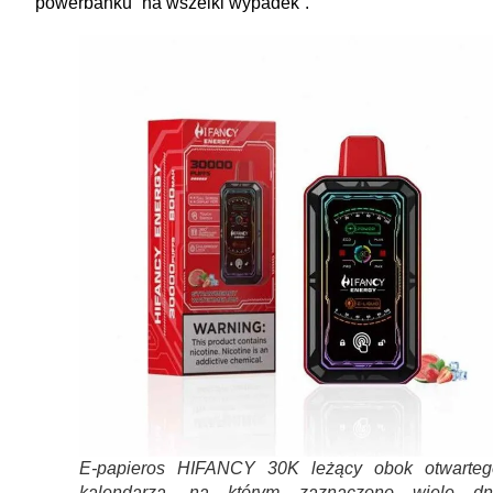
powerbanku “na wszelki wypadek”.
E-papieros HIFANCY 30K leżący obok otwarteg
kalendarza, na którym zaznaczono wiele dni