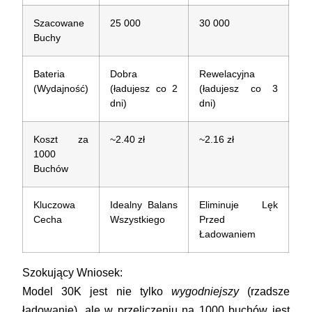
Szacowane
25 000
30 000
Buchy
Bateria
Dobra
Rewelacyjna
(Wydajność)
(ładujesz co 2
(ładujesz co 3
dni)
dni)
Koszt za
~2.40 zł
~2.16 zł
1000
Buchów
Kluczowa
Idealny Balans
Eliminuje Lęk
Cecha
Wszystkiego
Przed
Ładowaniem
Szokujący Wniosek:
Model 30K jest nie tylko
wygodniejszy
(rzadsze
ładowanie), ale w przeliczeniu na 1000 buchów jest