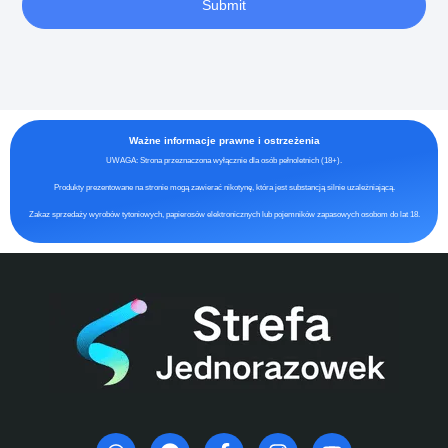
Submit
Ważne informacje prawne i ostrzeżenia
UWAGA: Strona przeznaczona wyłącznie dla osób pełnoletnich (18+).
Produkty prezentowane na stronie mogą zawierać nikotynę, która jest substancją silnie uzależniającą.
Zakaz sprzedaży wyrobów tytoniowych, papierosów elektronicznych lub pojemników zapasowych osobom do lat 18.