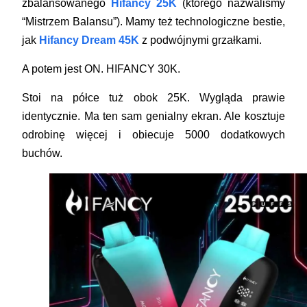
zbalansowanego
Hifancy 25K
(którego nazwaliśmy
“Mistrzem Balansu”). Mamy też technologiczne bestie,
jak
Hifancy Dream 45K
z podwójnymi grzałkami.
A potem jest ON.
HIFANCY 30K
.
Stoi na półce tuż obok 25K. Wygląda prawie
identycznie. Ma ten sam genialny ekran. Ale kosztuje
odrobinę więcej i obiecuje 5000 dodatkowych
buchów.