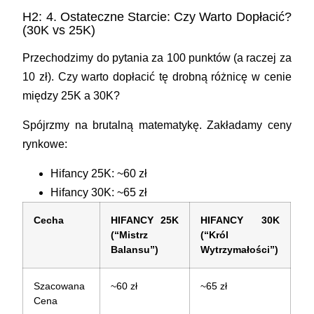
H2: 4. Ostateczne Starcie: Czy Warto Dopłacić?
(30K vs 25K)
Przechodzimy do pytania za 100 punktów (a raczej za
10 zł). Czy warto dopłacić tę drobną różnicę w cenie
między 25K a 30K?
Spójrzmy na brutalną matematykę. Zakładamy ceny
rynkowe:
Hifancy 25K: ~60 zł
Hifancy 30K: ~65 zł
Cecha
HIFANCY 25K
HIFANCY 30K
(“Mistrz
(“Król
Balansu”)
Wytrzymałości”)
Szacowana
~60 zł
~65 zł
Cena