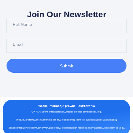
Join Our Newsletter
Submit
Ważne informacje prawne i ostrzeżenia
UWAGA: Strona przeznaczona wyłącznie dla osób pełnoletnich (18+).
Produkty prezentowane na stronie mogą zawierać nikotynę, która jest substancją silnie uzależniającą.
Zakaz sprzedaży wyrobów tytoniowych, papierosów elektronicznych lub pojemników zapasowych osobom do lat 18.