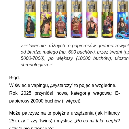
Zestawienie różnych e-papierosów jednorazowych
od bardzo małego (np. 600 buchów), przez średni (n
5000-7000), po większy (10000 buchów), ułożon
chronologicznie.
Błąd.
W świecie vapingu, „wystarczy” to pojęcie względne.
Rok 2025 przyniósł nową kategorię wagową:
E-
papierosy 20000 buchów
(i więcej).
Może patrzysz na te potężne urządzenia (jak
Hifancy
25k
czy
Fizzy Twins
) i myślisz:
„Po co mi taka cegła?
Czy to nie przesada?”
.