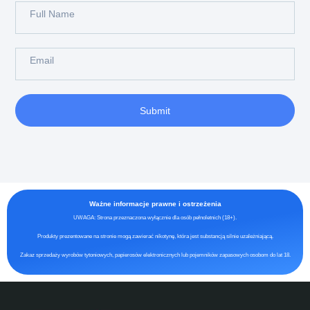
Submit
Ważne informacje prawne i ostrzeżenia
UWAGA: Strona przeznaczona wyłącznie dla osób pełnoletnich (18+).
Produkty prezentowane na stronie mogą zawierać nikotynę, która jest substancją silnie uzależniającą.
Zakaz sprzedaży wyrobów tytoniowych, papierosów elektronicznych lub pojemników zapasowych osobom do lat 18.