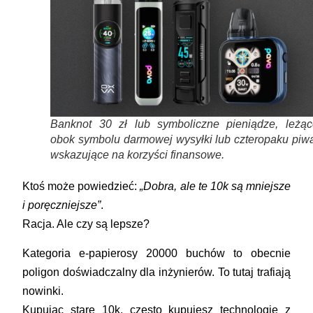
Banknot 30 zł lub symboliczne pieniądze, leżąc
obok symbolu darmowej wysyłki lub czteropaku piwa
wskazujące na korzyści finansowe.
Ktoś może powiedzieć:
„Dobra, ale te 10k są mniejsze
i poręczniejsze”
.
Racja. Ale czy są lepsze?
Kategoria
e-papierosy 20000 buchów
to obecnie
poligon doświadczalny dla inżynierów. To tutaj trafiają
nowinki.
Kupując stare 10k, często kupujesz technologię z