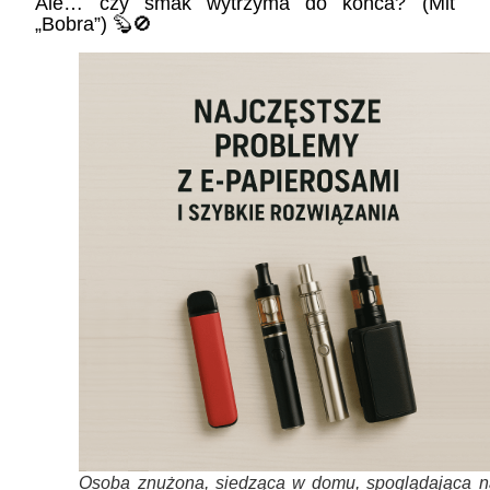
Ale… czy smak wytrzyma do końca? (Mit
„Bobra”) 🦫🚫
Osoba znużona, siedząca w domu, spoglądająca n