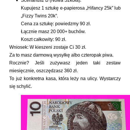
Scenariusz B (Nowa Szkoła):
Kupujesz 1 sztukę e-papierosa „Hifancy 25k” lub
„Fizzy Twins 20k”.
Cena za sztukę: powiedzmy 90 zł.
Łącznie masz 20 000+ buchów.
Koszt całkowity: 90 zł.
Wniosek:
W kieszeni zostaje Ci 30 zł.
Za to masz darmową wysyłkę albo czteropak piwa.
Rocznie? Jeśli zużywasz jeden taki zestaw
miesięcznie,
oszczędzasz 360 zł.
To już konkretna kasa, która leży na ulicy. Wystarczy
się schylić.