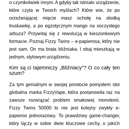
o czymkolwiek innym. A gdyby tak istniało urządzenie,
które czyta w Twoich myślach? Które wie, że po
orzeźwiającej mięcie masz ochotę na słodką
truskawkę, a po egzotycznym mango na soczystego
arbuza? Przywitaj się z rewolucją w kieszonkowym
formacie. Poznaj Fizzy Twins – e-papierosa, który nie
jest sam. On ma brata bliźniaka. I obaj mieszkają w
jednym, stylowym urządzeniu.
Kim są ci tajemniczy „Bliźniacy”? O co cały ten
szum?
Za tym genialnym w swojej prostocie pomysłem stoi
globalna marka FizzyVape, która postanowiła raz na
zawsze rozwiązać problem smakowej monotonii.
Fizzy Twins 50000 to nie jest kolejny zwykły e-
papieros jednorazowy. To prawdziwy game-changer,
który łączy w sobie dwie kluczowe cechy, o jakich