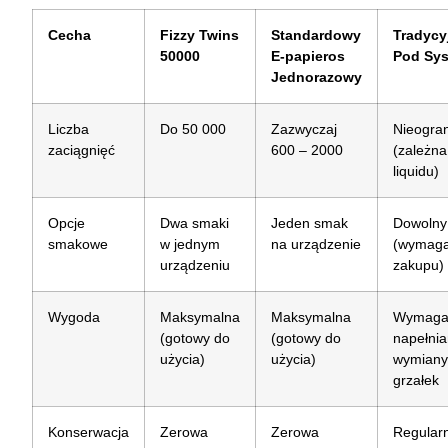
Cecha
Fizzy Twins
Standardowy
Tradycy
50000
E-papieros
Pod Sy
Jednorazowy
Liczba
Do 50 000
Zazwyczaj
Nieogra
zaciągnięć
600 – 2000
(zależna
liquidu)
Opcje
Dwa smaki
Jeden smak
Dowolny 
smakowe
w jednym
na urządzenie
(wymag
urządzeniu
zakupu)
Wygoda
Maksymalna
Maksymalna
Wymag
(gotowy do
(gotowy do
napełnia
użycia)
użycia)
wymian
grzałek
Konserwacja
Zerowa
Zerowa
Regular