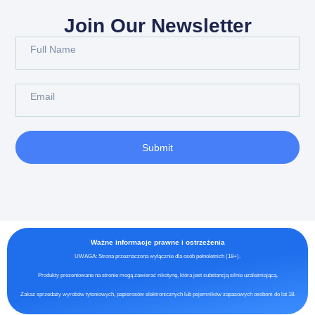
Join Our Newsletter
Submit
Ważne informacje prawne i ostrzeżenia
UWAGA: Strona przeznaczona wyłącznie dla osób pełnoletnich (18+).
Produkty prezentowane na stronie mogą zawierać nikotynę, która jest substancją silnie uzależniającą.
Zakaz sprzedaży wyrobów tytoniowych, papierosów elektronicznych lub pojemników zapasowych osobom do lat 18.