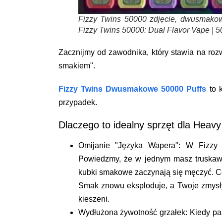
Fizzy Twins 50000 zdjęcie, dwusmakow
Fizzy Twins 50000: Dual Flavor Vape | 
Zacznijmy od zawodnika, który stawia na ro
smakiem".
Fizzy Twins Dwusmakowe 50000 Puffs
to k
przypadek.
Dlaczego to idealny sprzęt dla Heav
Omijanie "Języka Wapera":
W Fizzy T
Powiedzmy, że w jednym masz truskawkę
kubki smakowe zaczynają się męczyć. Co
Smak znowu eksploduje, a Twoje zmysły
kieszeni.
Wydłużona żywotność grzałek:
Kiedy pal