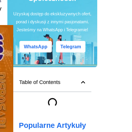
y
Uzyskaj dostęp do ekskluzywnych ofert,
porad i dyskusji z innymi pasjonatami.
Jesteśmy na WhatsApp i Telegramie!
WhatsApp
Telegram
Table of Contents
Popularne Artykuły