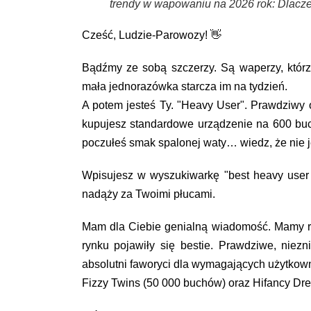
trendy w wapowaniu na 2026 rok: Dlac
Cześć, Ludzie-Parowozy! 👋
Bądźmy ze sobą szczerzy. Są waperzy, którz
mała jednorazówka starcza im na tydzień.
A potem jesteś Ty.
"Heavy User"
. Prawdziwy o
kupujesz standardowe urządzenie na 600 buc
poczułeś smak spalonej waty… wiedz, że nie j
Wpisujesz w wyszukiwarkę
"best heavy user
nadąży za Twoimi płucami.
Mam dla Ciebie genialną wiadomość. Mamy rok
rynku pojawiły się bestie. Prawdziwe, niezn
absolutni faworyci dla wymagających użytkow
Fizzy Twins (50 000 buchów)
oraz
Hifancy Dr