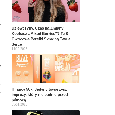
a
Dziewczyny, Czas na Zmiany!
Kochasz „Mixed Berries”? Te 3
i
Owocowe Perełki Skradną Twoje
Serce
e
14/12/2025
y
a
Hifancy 50k: Jedyny towarzysz
j
imprezy, który nie padnie przed
północą
05/01/2026