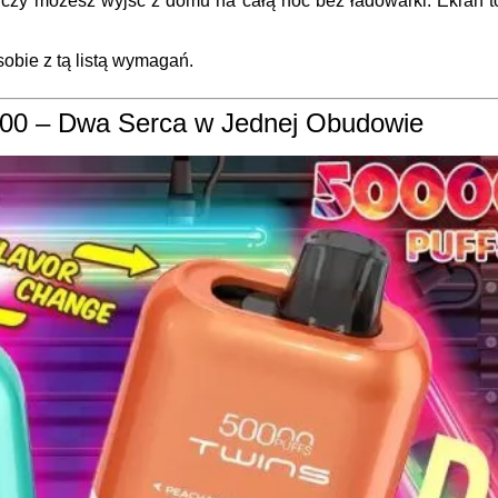
czy możesz wyjść z domu na całą noc bez ładowarki. Ekran t
sobie z tą listą wymagań.
50000 – Dwa Serca w Jednej Obudowie