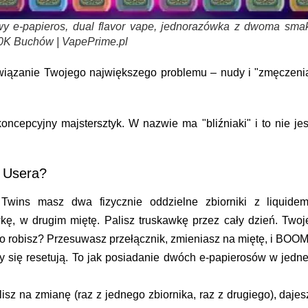
y e-papieros, dual flavor vape, jednorazówka z dwoma sma
50K Buchów | VapePrime.pl
związanie Twojego największego problemu – nudy i "zmęczeni
oncepcyjny majstersztyk. W nazwie ma "bliźniaki" i to nie jes
y Usera?
wins masz dwa fizycznie oddzielne zbiorniki z liquidem
, w drugim miętę. Palisz truskawkę przez cały dzień. Twoj
 robisz? Przesuwasz przełącznik, zmieniasz na miętę, i BOOM
 się resetują. To jak posiadanie dwóch e-papierosów w jedne
isz na zmianę (raz z jednego zbiornika, raz z drugiego), dajes