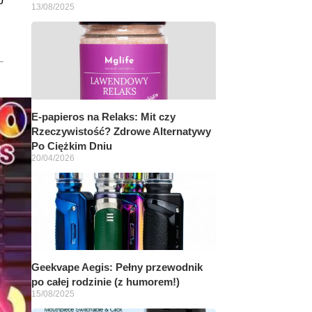
o
13/08/2025
E-papieros na Relaks: Mit czy
Rzeczywistość? Zdrowe Alternatywy
Po Ciężkim Dniu
20/04/2026
Geekvape Aegis: Pełny przewodnik
po całej rodzinie (z humorem!)
15/08/2025