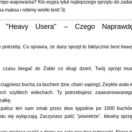
tempo wapowania? Kto wygra tytuł najlepszego sprzętu do zada
a maksa i robimy wielki test! 🚀
a "Heavy Usera" – Czego Naprawd
potrzeby. Co sprawia, że dany sprzęt to faktycznie
best heav
czasu biegać do Żabki co drugi dzień. Twój sprzęt mus
 ciągniesz bucha za buchem (tzw.
chain vaping
). Zwykła wata 
zech szybkich wdechach. Ty potrzebujesz zaawansowaneg
załkę.
 palisz ten sam smak przez dwa tygodnie po 1000 buchó
u się wyłączają. Zaczynasz palić "powietrze". Idealny sprzę