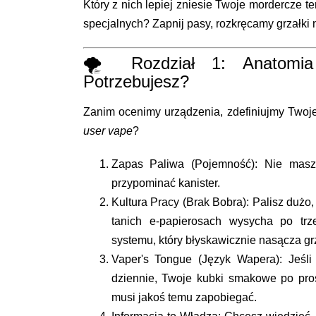
Który z nich lepiej zniesie Twoje mordercze 
specjalnych? Zapnij pasy, rozkręcamy grzałki n
🌪️ Rozdział 1: Anatomi
Potrzebujesz?
Zanim ocenimy urządzenia, zdefiniujmy Twoje 
user vape
?
Zapas Paliwa (Pojemność):
Nie masz 
przypominać kanister.
Kultura Pracy (Brak Bobra):
Palisz dużo,
tanich e-papierosach wysycha po tr
systemu, który błyskawicznie nasącza gr
Vaper's Tongue (Język Wapera):
Jeśli
dziennie, Twoje kubki smakowe po prost
musi jakoś temu zapobiegać.