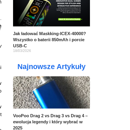
ń
ę
Jak ładować Maskking-ICEX-40000?
Wszystko o baterii 850mAh i porcie
USB-C
y
18/03/2026
Najnowsze Artykuły
i
w
o
w
t
VooPoo Drag 2 vs Drag 3 vs Drag 4 –
ewolucja legendy i który wybrać w
2025