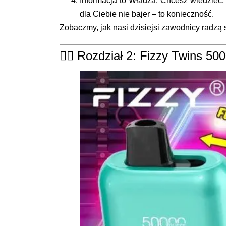
Informacja to Władza:
Chcesz wiedzieć, 
dla Ciebie nie bajer – to konieczność.
Zobaczmy, jak nasi dzisiejsi zawodnicy radzą 
👯‍♂️ Rozdział 2: Fizzy Twins 