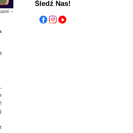
Śledź Nas!
kami –
a
t
.
e
!
j
z