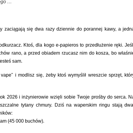
zego …
y zaciągają się dwa razy dziennie do porannej kawy, a jedn
dkurzacz. Ktoś, dla kogo e-papieros to przedłużenie ręki. Jeśl
hów rano, a przed obiadem rzucasz nim do kosza, bo właśni
esteś sam.
 vape"
i modlisz się, żeby ktoś wymyślił wreszcie sprzęt, któr
 2026 i inżynierowie wzięli sobie Twoje prośby do serca. N
iszczalne tytany chmury. Dziś na waperskim ringu stają dwa
ników:
eam (45 000 buchów)
.