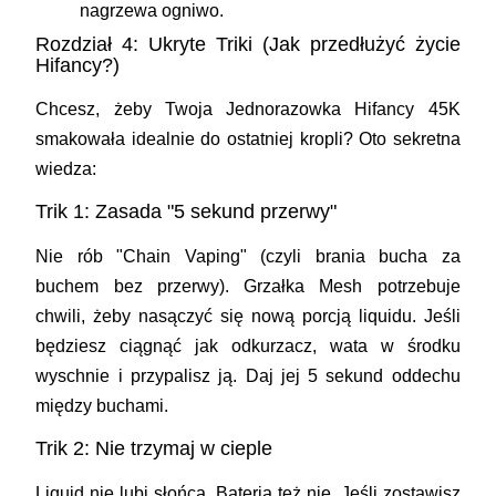
nagrzewa ogniwo.
Rozdział 4: Ukryte Triki (Jak przedłużyć życie
Hifancy?)
Chcesz, żeby Twoja
Jednorazowka Hifancy 45K
smakowała idealnie do ostatniej kropli? Oto sekretna
wiedza:
Trik 1: Zasada "5 sekund przerwy"
Nie rób "Chain Vaping" (czyli brania bucha za
buchem bez przerwy). Grzałka Mesh potrzebuje
chwili, żeby nasączyć się nową porcją liquidu. Jeśli
będziesz ciągnąć jak odkurzacz, wata w środku
wyschnie i przypalisz ją. Daj jej 5 sekund oddechu
między buchami.
Trik 2: Nie trzymaj w cieple
Liquid nie lubi słońca. Bateria też nie. Jeśli zostawisz