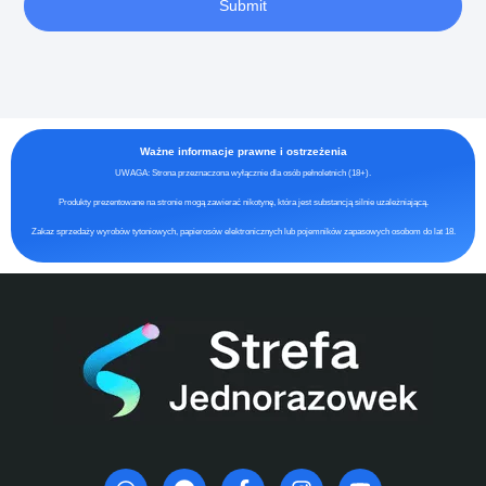
Submit
Ważne informacje prawne i ostrzeżenia
UWAGA: Strona przeznaczona wyłącznie dla osób pełnoletnich (18+).
Produkty prezentowane na stronie mogą zawierać nikotynę, która jest substancją silnie uzależniającą.
Zakaz sprzedaży wyrobów tytoniowych, papierosów elektronicznych lub pojemników zapasowych osobom do lat 18.