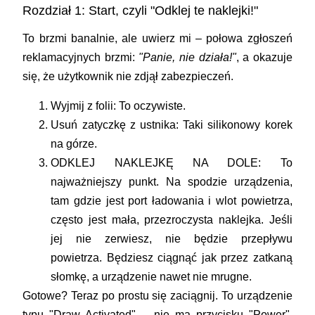
Rozdział 1: Start, czyli "Odklej te naklejki!"
To brzmi banalnie, ale uwierz mi – połowa zgłoszeń
reklamacyjnych brzmi:
"Panie, nie działa!"
, a okazuje
się, że użytkownik nie zdjął zabezpieczeń.
Wyjmij z folii:
To oczywiste.
Usuń zatyczkę z ustnika:
Taki silikonowy korek
na górze.
ODKLEJ NAKLEJKĘ NA DOLE:
To
najważniejszy punkt. Na spodzie urządzenia,
tam gdzie jest port ładowania i wlot powietrza,
często jest mała, przezroczysta naklejka. Jeśli
jej nie zerwiesz, nie będzie przepływu
powietrza. Będziesz ciągnąć jak przez zatkaną
słomkę, a urządzenie nawet nie mrugne.
Gotowe?
Teraz po prostu się zaciągnij. To urządzenie
typu "Draw Activated" – nie ma przycisku "Power".