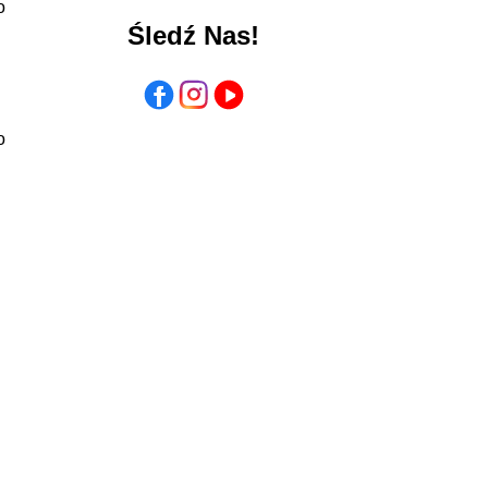
o
Śledź Nas!
o