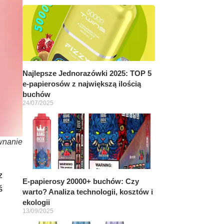
Najlepsze Jednorazówki 2025: TOP 5
e‑papierosów z największą ilością
buchów
24/07/2025
wnanie
z
E-papierosy 20000+ buchów: Czy
ś
warto? Analiza technologii, kosztów i
ekologii
13/09/2025