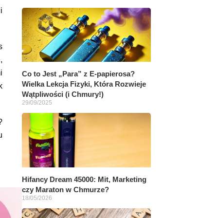
i
s
,
i
Co to Jest „Para” z E-papierosa?
Wielka Lekcja Fizyki, Która Rozwieje
k
Wątpliwości (i Chmury!)
29/09/2025
?
u
Hifancy Dream 45000: Mit, Marketing
czy Maraton w Chmurze?
18/05/2026