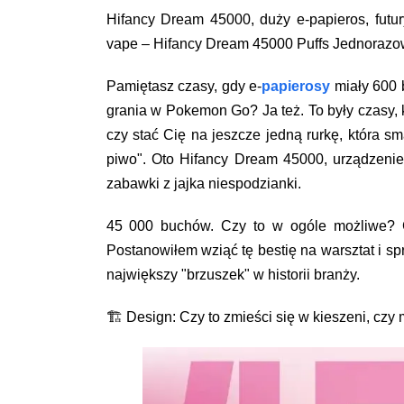
Hifancy Dream 45000, duży e-papieros, futur
vape – Hifancy Dream 45000 Puffs Jednorazo
Pamiętasz czasy, gdy e-
papierosy
miały 600 b
grania w Pokemon Go? Ja też. To były czasy, 
czy stać Cię na jeszcze jedną rurkę, która sm
piwo". Oto Hifancy Dream 45000, urządzenie,
zabawki z jajka niespodzianki.
45 000 buchów. Czy to w ogóle możliwe? Cz
Postanowiłem wziąć tę bestię na warsztat i sp
największy "brzuszek" w historii branży.
🏗️ Design: Czy to zmieści się w kieszeni, czy