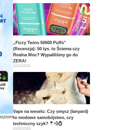
„Fizzy Twins 50000 Puffs”
(Recenzja): 50 tys. to Ściema czy
Realna Moc? Wypaliliśmy go do
ZERA!
12/11/2025
Vape na weselu: Czy smycz (lanyard)
poziom
to modowe samobójstwo, czy
techniczny szyk? 🤵💨💍
20/02/2026