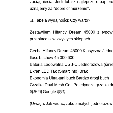
zaciągnięcia. Jeśli lubisz najlepsze e-papi
uznajemy za "dobre chmurzenie".
📊 Tabela wydajności: Czy warto?
Zestawiłem Hifancy Dream 45000 z typowy
przepłacasz w zwykłych sklepach.
Cecha Hifancy Dream 45000 Klasyczna Jedno
Ilość buchów 45 000 600
Bateria Ładowalna USB-C Jednorazowa (śmieć
Ekran LED Tak (Smart Info) Brak
Ekonomia Ultra-tani buch Bardzo drogi buch
Grzałka Dual Mesh Coil Pojedyncza grzałka d
导出到 Google 表格
(Uwaga: Jak widać, zakup małych jednorazówek