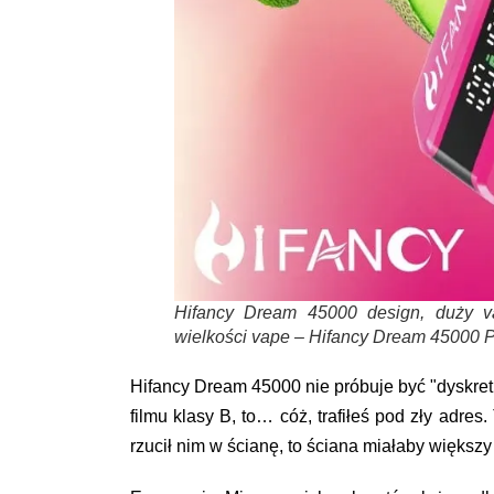
Hifancy Dream 45000 design, duży va
wielkości vape – Hifancy Dream 45000
Hifancy Dream 45000 nie próbuje być "dyskret
filmu klasy B, to… cóż, trafiłeś pod zły adre
rzucił nim w ścianę, to ściana miałaby większy