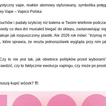
ystyczny vape, reaktor atomowy stylizowany, symbolika potęg
wy Vape – Vapico Polska
uchów i padały szybciej niż bateria w Twoim telefonie podcza
kiedy co dwa dni musiałeś biegać do sklepu, zastanawiając się
akuje jak rozpuszczony plastik. Ale 2026 rok mówi: "trzymaj m
 które sprawia, że reszta jednorazówek wygląda przy nim ja
y to nie jest tak, jak obietnice polityków przed wyborami
rawdzić, czy to faktycznie ewolucja vapingu, czy może po prost
 muszę kupić wózek? 🏗️