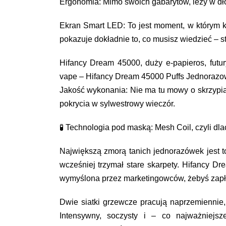
Ergonomia: Mimo swoich gabarytów, leży w dł
Ekran Smart LED: To jest moment, w którym ko
pokazuje dokładnie to, co musisz wiedzieć – sta
Hifancy Dream 45000, duży e-papieros, futur
vape – Hifancy Dream 45000 Puffs Jednorazo
Jakość wykonania: Nie ma tu mowy o skrzypiąc
pokrycia w sylwestrowy wieczór.
🧪 Technologia pod maską: Mesh Coil, czyli dl
Największą zmorą tanich jednorazówek jest t
wcześniej trzymał stare skarpety. Hifancy Dr
wymyślona przez marketingowców, żebyś zapła
Dwie siatki grzewcze pracują naprzemiennie
Intensywny, soczysty i – co najważniejsz