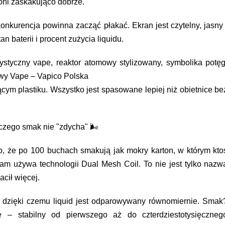
oni zaskakująco dobrze.
nkurencja powinna zacząć płakać. Ekran jest czytelny, jasny 
n baterii i procent zużycia liquidu.
ystyczny vape, reaktor atomowy stylizowany, symbolika potęg
wy Vape – Vapico Polska
ym plastiku. Wszystko jest spasowane lepiej niż obietnice be
aczego smak nie "zdycha" 🌬️
o, że po 100 buchach smakują jak mokry karton, w którym kto
eam używa technologii Dual Mesh Coil. To nie jest tylko nazw
cił więcej.
, dzięki czemu liquid jest odparowywany równomiernie. Smak
e – stabilny od pierwszego aż do czterdziestotysięczneg