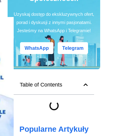
Uzyskaj dostęp do ekskluzywnych ofert,
porad i dyskusji z innymi pasjonatami.
Jesteśmy na WhatsApp i Telegramie!
WhatsApp
Telegram
Table of Contents
Popularne Artykuły