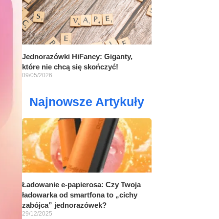
Jednorazówki HiFancy: Giganty,
które nie chcą się skończyć!
09/05/2026
Najnowsze Artykuły
Ładowanie e-papierosa: Czy Twoja
ładowarka od smartfona to „cichy
zabójca” jednorazówek?
29/12/2025