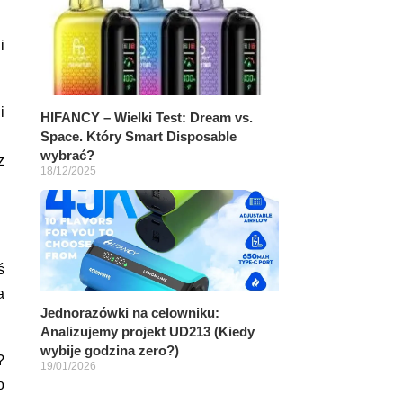
i
i
HIFANCY – Wielki Test: Dream vs.
Space. Który Smart Disposable
wybrać?
z
18/12/2025
ś
a
Jednorazówki na celowniku:
Analizujemy projekt UD213 (Kiedy
wybije godzina zero?)
?
19/01/2026
o