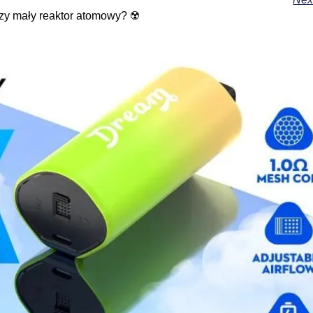
zy mały reaktor atomowy? ☢️