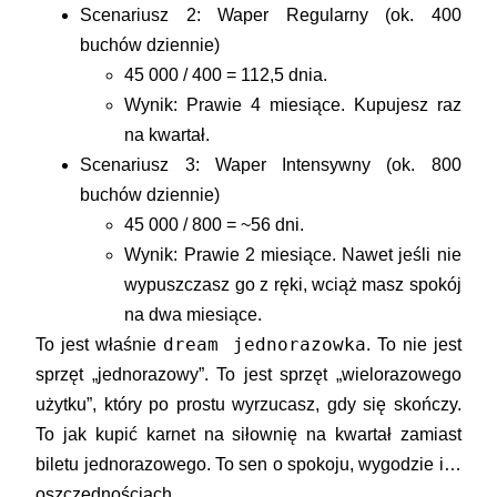
Scenariusz 2: Waper Regularny
(ok. 400
buchów dziennie)
45 000 / 400 = 112,5 dnia.
Wynik: Prawie 4 miesiące.
Kupujesz raz
na kwartał.
Scenariusz 3: Waper Intensywny
(ok. 800
buchów dziennie)
45 000 / 800 = ~56 dni.
Wynik: Prawie 2 miesiące.
Nawet jeśli nie
wypuszczasz go z ręki, wciąż masz spokój
na dwa miesiące.
dream jednorazowka
To jest właśnie
. To nie jest
sprzęt „jednorazowy”. To jest sprzęt „wielorazowego
użytku”, który po prostu wyrzucasz, gdy się skończy.
To jak kupić karnet na siłownię na kwartał zamiast
biletu jednorazowego. To sen o spokoju, wygodzie i…
oszczędnościach.