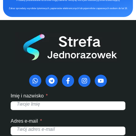
Produkty prezentowane na stronie mogą zawierać nikotynę, która jest substancją silnie uzależniającą.
Zakaz sprzedaży wyrobów tytoniowych, papierosów elektronicznych lub pojemników zapasowych osobom do lat 18.
Imię i nazwisko
Adres e-mail