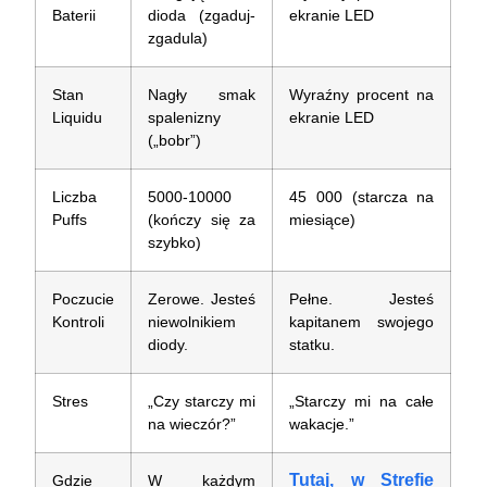
Baterii
dioda (zgaduj-
ekranie LED
zgadula)
Stan
Nagły smak
Wyraźny procent na
Liquidu
spalenizny
ekranie LED
(„bobr”)
Liczba
5000-10000
45 000 (starcza na
Puffs
(kończy się za
miesiące)
szybko)
Poczucie
Zerowe. Jesteś
Pełne. Jesteś
Kontroli
niewolnikiem
kapitanem swojego
diody.
statku.
Stres
„Czy starczy mi
„Starczy mi na całe
na wieczór?”
wakacje.”
Tutaj, w Strefie
Gdzie
W każdym