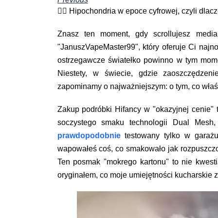
🕵️‍♂️ Hipochondria w epoce cyfrowej, czyli dla
Znasz ten moment, gdy scrollujesz medi
"JanuszVapeMaster99", który oferuje Ci naj
ostrzegawcze światełko powinno w tym mome
Niestety, w świecie, gdzie zaoszczędzeni
zapominamy o najważniejszym: o tym, co właś
Zakup podróbki Hifancy w "okazyjnej cenie" 
soczystego smaku technologii Dual Mesh, 
prawdopodobnie
testowany tylko w garażu s
wapowałeś coś, co smakowało jak rozpuszczo
Ten posmak "mokrego kartonu" to nie kwesti
oryginałem, co moje umiejętności kucharskie z