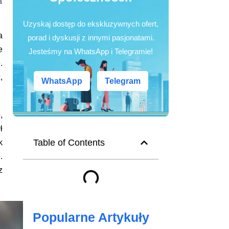
Uzyskaj dostęp do ekskluzywnych ofert,
a
porad i dyskusji z innymi pasjonatami.
e
Jesteśmy na WhatsApp i Telegramie!
.
,
WhatsApp
Telegram
,
ł
Table of Contents
k
.
z
Popularne Artykuły