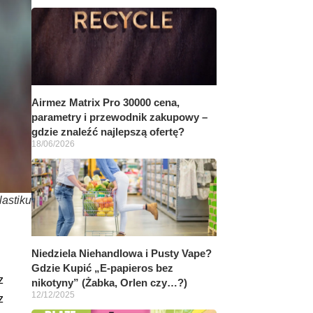
Airmez Matrix Pro 30000 cena,
parametry i przewodnik zakupowy –
gdzie znaleźć najlepszą ofertę?
18/06/2026
astiku
Niedziela Niehandlowa i Pusty Vape?
Gdzie Kupić „E-papieros bez
z
nikotyny” (Żabka, Orlen czy…?)
12/12/2025
z