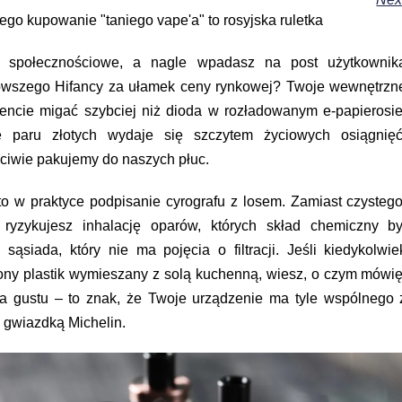
czego kupowanie "taniego vape'a" to rosyjska ruletka
a społecznościowe, a nagle wpadasz na post użytkownik
nowszego Hifancy za ułamek ceny rynkowej? Twoje wewnętrzn
ncie migać szybciej niż dioda w rozładowanym e-papierosie
e paru złotych wydaje się szczytem życiowych osiągnięć
ciwie pakujemy do naszych płuc.
to w praktyce podpisanie cyrografu z losem. Zamiast czystego
ryzykujesz inhalację oparów, których skład chemiczny by
ąsiada, który nie ma pojęcia o filtracji. Jeśli kiedykolwie
ny plastik wymieszany z solą kuchenną, wiesz, o czym mówię
a gustu – to znak, że Twoje urządzenie ma tyle wspólnego 
 gwiazdką Michelin.