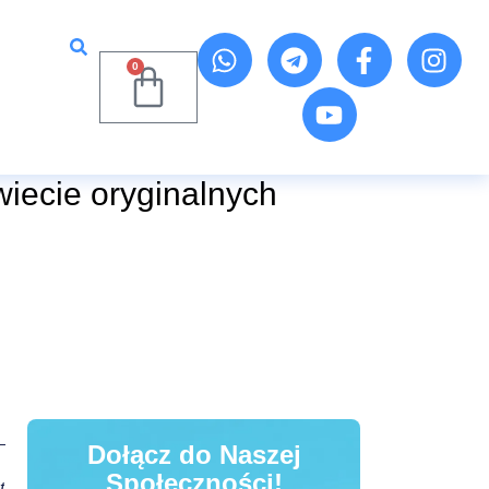
0
wiecie oryginalnych
Dołącz do Naszej
Społeczności!
t