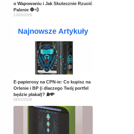
o Wapowaniu i Jak Skutecznie Rzucić
Palenie 🛑💨
12/03/2026
Najnowsze Artykuły
E-papierosy na CPN-ie: Co kupisz na
Orlenie i BP (i dlaczego Twój portfel
będzie płakał)? ⛽💸
08/02/2026