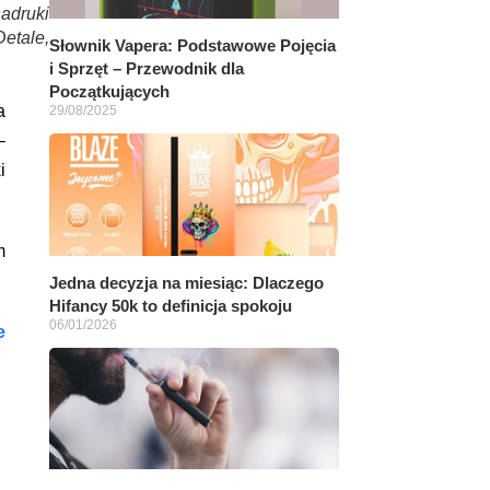
nadruki
etale,
Słownik Vapera: Podstawowe Pojęcia
i Sprzęt – Przewodnik dla
Początkujących
a
29/08/2025
–
i
m
Jedna decyzja na miesiąc: Dlaczego
Hifancy 50k to definicja spokoju
06/01/2026
e