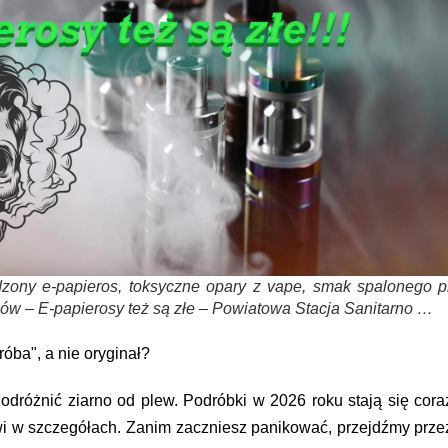
zony e-papieros, toksyczne opary z vape, smak spalonego pl
ów – E-papierosy też są złe – Powiatowa Stacja Sanitarno …
róba", a nie oryginał?
odróżnić ziarno od plew. Podróbki w 2026 roku stają się cora
tkwi w szczegółach. Zanim zaczniesz panikować, przejdźmy prze