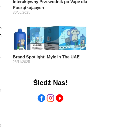
Interaktywny Przewodnik po Vape dla
e
Początkujących
30/06/2025
%
m
.
Brand Spotlight: Myle In The UAE
28/11/2025
Śledź Nas!
ę
o