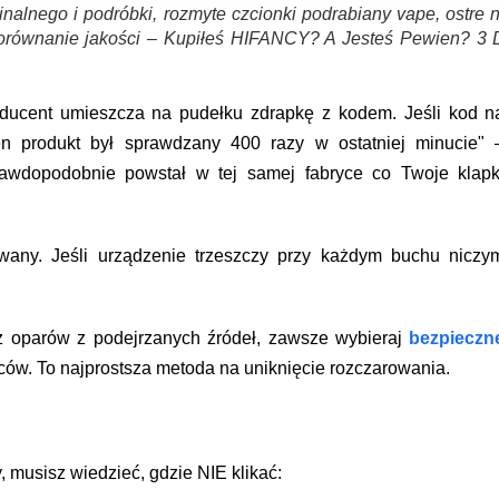
alnego i podróbki, rozmyte czcionki podrabiany vape, ostre 
orównanie jakości – Kupiłeś HIFANCY? A Jesteś Pewien? 3 D
oducent umieszcza na pudełku zdrapkę z kodem. Jeśli kod n
en produkt był sprawdzany 400 razy w ostatniej minucie" 
 prawdopodobnie powstał w tej samej fabryce co Twoje klapk
owany. Jeśli urządzenie trzeszczy przy każdym buchu niczy
z oparów z podejrzanych źródeł, zawsze wybieraj
bezpieczn
w. To najprostsza metoda na uniknięcie rozczarowania.
, musisz wiedzieć, gdzie NIE klikać: