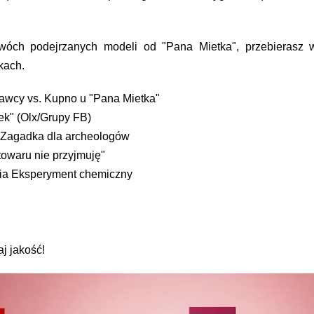
wóch podejrzanych modeli od "Pana Mietka", przebierasz 
kach.
wcy vs. Kupno u "Pana Mietka"
k" (Olx/Grupy FB)
 Zagadka dla archeologów
owaru nie przyjmuję"
ia Eksperyment chemiczny
aj jakość!