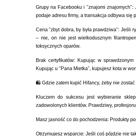
Grupy na Facebooku i "znajomi znajomych": J
podaje adresu firmy, a transakcja odbywa się p
Cena "zbyt dobra, by była prawdziwa": Jeśli 
– nie, on nie jest wielkodusznym filantrop
toksycznych oparów.
Brak certyfikatów: Kupując w sprawdzonym s
Kupując u "Pana Mietka", kupujesz kota w work
🛍️ Gdzie zatem kupić Hifancy, żeby nie zosta
Kluczem do sukcesu jest wybieranie sklepó
zadowolonych klientów. Prawdziwy, profesjona
Masz jasność co do pochodzenia: Produkty po
Otrzymujesz wsparcie: Jeśli coś pójdzie nie ta