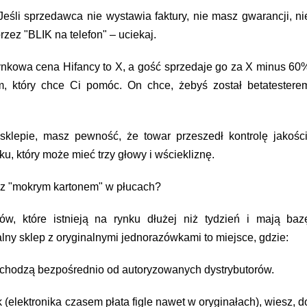
eśli sprzedawca nie wystawia faktury, nie masz gwarancji, ni
rzez "BLIK na telefon" – uciekaj.
rynkowa cena Hifancy to X, a gość sprzedaje go za X minus 60
em, który chce Ci pomóc. On chce, żebyś został betatestere
klepie, masz pewność, że towar przeszedł kontrolę jakości
u, który może mieć trzy głowy i wściekliznę.
ć z "mokrym kartonem" w płucach?
w, które istnieją na rynku dłużej niż tydzień i mają baz
lny sklep z oryginalnymi jednorazówkami to miejsce, gdzie:
chodzą bezpośrednio od autoryzowanych dystrybutorów.
k (elektronika czasem płata figle nawet w oryginałach), wiesz, d