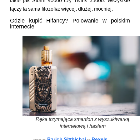
takie jak Storm 40000 czy Twins 35000. Wszystkie
łączy ta sama filozofia: więcej, dłużej, mocniej.
Gdzie kupić Hifancy? Polowanie w polskim
internecie
Ręka trzymająca smartfon z wyszukiwarką
internetową i hasłem
Parich Sitthichai
Pexels
Photo by
on