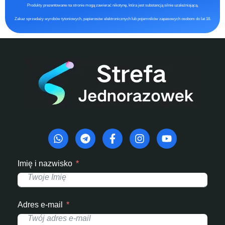
Produkty prezentowane na stronie mogą zawierać nikotynę, która jest substancją silnie uzależniającą.
Zakaz sprzedaży wyrobów tytoniowych, papierosów elektronicznych lub pojemników zapasowych osobom do lat 18.
Imię i nazwisko
Adres e-mail