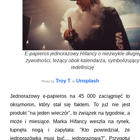
E-papieros jednorazowy Hifancy o niezwykle długie
żywotności, leżący obok kalendarza, symbolizujący
redefinicję
Troy T
Unsplash
Photo by
on
Jednorazowy e-papieros na 45 000 zaciągnięć to
oksymoron, który stał się faktem. To już nie jest
produkt "na jeden wieczór", to związek na tygodnie, a
może i miesiące. Marka Hifancy weszła na rynek,
tupnęła nogą i zapytała: "Kto powiedział, że
jednorazówka musi być… jednorazowa?". Przygotuj