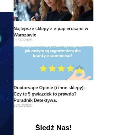
Najlepsze sklepy z e-papierosami w
Warszawie
21/07/2025
Doctorvape Opinie (i inne sklepy):
Czy te 5 gwiazdek to prawda?
Poradnik Detektywa.
23/12/2025
Śledź Nas!