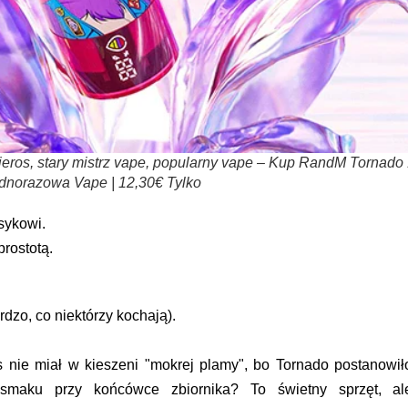
eros, stary mistrz vape, popularny vape – Kup RandM Tornado
dnorazowa Vape | 12,30€ Tylko
sykowi.
rostotą.
dzo, co niektórzy kochają).
 nie miał w kieszeni "mokrej plamy", bo Tornado postanowił
smaku przy końcówce zbiornika? To świetny sprzęt, al