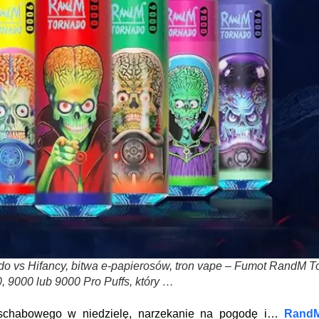
o vs Hifancy, bitwa e-papierosów, tron vape – Fumot RandM T
, 9000 lub 9000 Pro Puffs, który …
y schabowego w niedzielę, narzekanie na pogodę i…
Rand