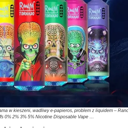
ma w kieszeni, wadliwy e-papieros, problem z liquidem – Ra
ffs 0% 2% 3% 5% Nicotine Disposable Vape …