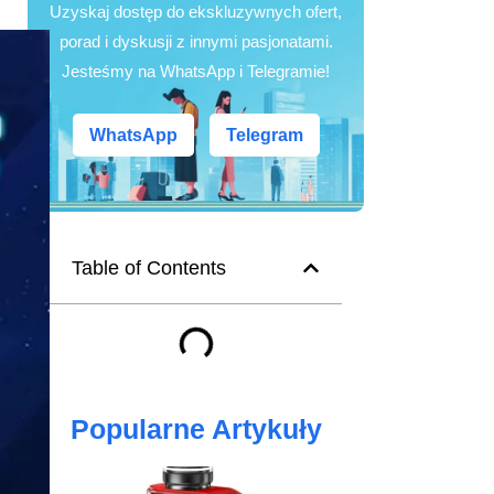
Uzyskaj dostęp do ekskluzywnych ofert,
porad i dyskusji z innymi pasjonatami.
Jesteśmy na WhatsApp i Telegramie!
WhatsApp
Telegram
Table of Contents
Popularne Artykuły