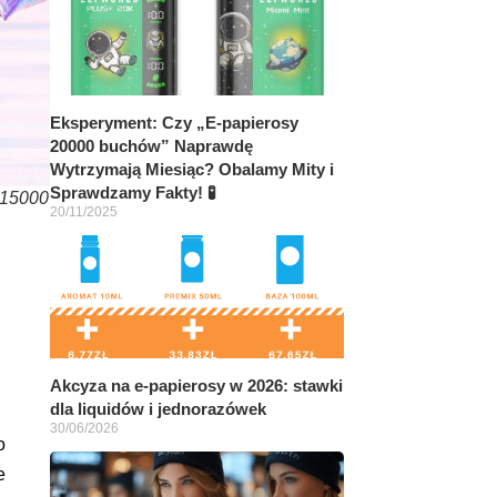
Eksperyment: Czy „E-papierosy
20000 buchów” Naprawdę
Wytrzymają Miesiąc? Obalamy Mity i
Sprawdzamy Fakty! 🧪
 15000
20/11/2025
Akcyza na e-papierosy w 2026: stawki
dla liquidów i jednorazówek
30/06/2026
o
e