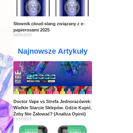
Słownik cloud-slang związany z e-
papierosami 2025
08/08/2025
Najnowsze Artykuły
Doctor Vape vs Strefa Jednorazówek:
Wielkie Starcie Sklepów. Gdzie Kupić,
Żeby Nie Żałować? (Analiza Opinii)
13/12/2025