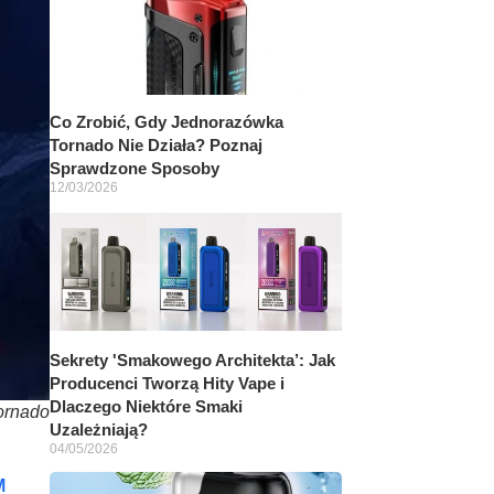
Co Zrobić, Gdy Jednorazówka
Tornado Nie Działa? Poznaj
Sprawdzone Sposoby
12/03/2026
Sekrety 'Smakowego Architekta’: Jak
Producenci Tworzą Hity Vape i
Dlaczego Niektóre Smaki
ornado
Uzależniają?
04/05/2026
M