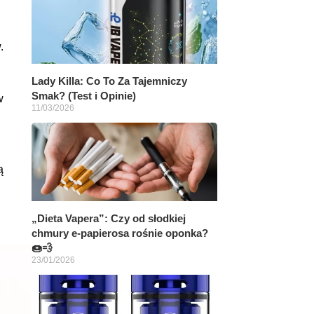
.
Lady Killa: Co To Za Tajemniczy
Smak? (Test i Opinie)
w
11/03/2026
ą
„Dieta Vapera”: Czy od słodkiej
chmury e-papierosa rośnie oponka?
🍩💨
23/01/2026