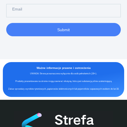
Submit
Ważne informacje prawne i ostrzeżenia
UWAGA: Strona przeznaczona wyłącznie dla osób pełnoletnich (18+).
Produkty prezentowane na stronie mogą zawierać nikotynę, która jest substancją silnie uzależniającą.
Zakaz sprzedaży wyrobów tytoniowych, papierosów elektronicznych lub pojemników zapasowych osobom do lat 18.