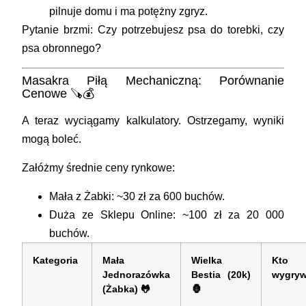
pilnuje domu i ma potężny zgryz.
Pytanie brzmi: Czy potrzebujesz psa do torebki, czy
psa obronnego?
Masakra Piłą Mechaniczną: Porównanie
Cenowe 🪚💰
A teraz wyciągamy kalkulatory. Ostrzegamy, wyniki
mogą boleć.
Załóżmy średnie ceny rynkowe:
Mała z Żabki:
~30 zł za 600 buchów.
Duża ze Sklepu Online:
~100 zł za 20 000
buchów.
Kategoria
Mała
Wielka
Kto
Jednorazówka
Bestia (20k)
wygry
(Żabka) 🐸
🦍