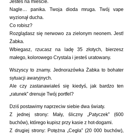
Jesteś na mieście.
Nagle… panika. Twoja dioda mruga. Twój vape
wyzionął ducha.
Co robisz?
Rozglądasz się nerwowo za zielonym neonem. Jest!
Żabka.
Wbiegasz, rzucasz na ladę 35 złotych, bierzesz
małego, kolorowego Crystala i jesteś uratowany.
Wszyscy to znamy.
Jednorazówka Żabka
to bohater
sytuacji awaryjnych.
Ale czy zastanawiałeś się kiedyś, jak bardzo ten
„ratunek” drenuje Twój portfel?
Dziś postawimy naprzeciw siebie dwa światy.
Z jednej strony:
Mały, śliczny „Patyczek”
(600
buchów), którego kupisz przy kasie z hot-dogami.
Z drugiej strony:
Potężna „Cegła”
(20 000 buchów),