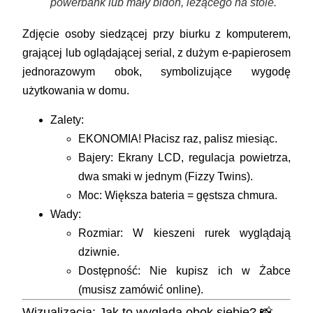
powerbank lub mały bidon, leżącego na stole.
Zdjęcie osoby siedzącej przy biurku z komputerem,
grającej lub oglądającej serial, z dużym e-papierosem
jednorazowym obok, symbolizujące wygodę
użytkowania w domu.
Zalety:
EKONOMIA!
Płacisz raz, palisz miesiąc.
Bajery: Ekrany LCD, regulacja powietrza,
dwa smaki w jednym (Fizzy Twins).
Moc: Większa bateria = gęstsza chmura.
Wady:
Rozmiar: W kieszeni rurek wyglądają
dziwnie.
Dostępność: Nie kupisz ich w Żabce
(musisz zamówić online).
Wizualizacja: Jak to wygląda obok siebie? 📸