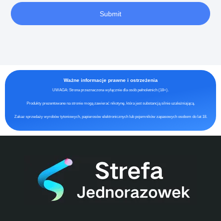
Submit
Ważne informacje prawne i ostrzeżenia
UWAGA: Strona przeznaczona wyłącznie dla osób pełnoletnich (18+).
Produkty prezentowane na stronie mogą zawierać nikotynę, która jest substancją silnie uzależniającą.
Zakaz sprzedaży wyrobów tytoniowych, papierosów elektronicznych lub pojemników zapasowych osobom do lat 18.