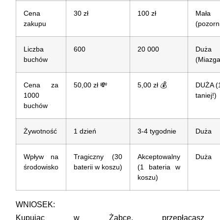
Cena
30 zł
100 zł
Mała
zakupu
(pozorn
Liczba
600
20 000
Duża
buchów
(Miazga
Cena za
50,00 zł
💸
5,00 zł
💰
DUŻA (
1000
taniej!)
buchów
Żywotność
1 dzień
3-4 tygodnie
Duża
Wpływ na
Tragiczny (30
Akceptowalny
Duża
środowisko
baterii w koszu)
(1 bateria w
koszu)
WNIOSEK:
Kupując w Żabce, przepłacasz