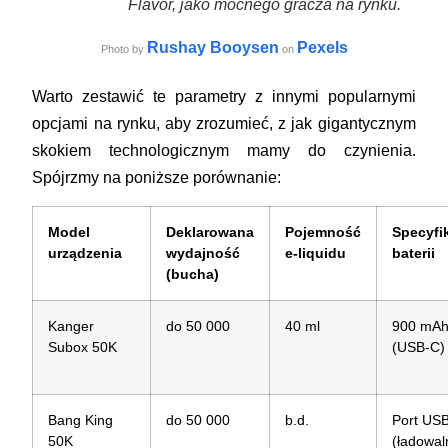
Flavor, jako mocnego gracza na rynku.
Rushay Booysen
Pexels
Photo by
on
Warto zestawić te parametry z innymi popularnymi
opcjami na rynku, aby zrozumieć, z jak gigantycznym
skokiem technologicznym mamy do czynienia.
Spójrzmy na poniższe porównanie:
Model
Deklarowana
Pojemność
Specyfi
urządzenia
wydajność
e-liquidu
baterii
(bucha)
Kanger
do 50 000
40 ml
900 mA
Subox 50K
(USB-C)
Bang King
do 50 000
b.d.
Port US
50K
(ładowal