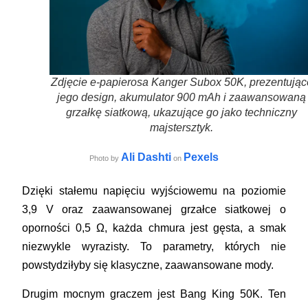
Zdjęcie e-papierosa Kanger Subox 50K, prezentując
jego design, akumulator 900 mAh i zaawansowaną
grzałkę siatkową, ukazujące go jako techniczny
majstersztyk.
Ali Dashti
Pexels
Photo by
on
Dzięki stałemu napięciu wyjściowemu na poziomie
3,9 V oraz zaawansowanej grzałce siatkowej o
oporności 0,5 Ω, każda chmura jest gęsta, a smak
niezwykle wyrazisty. To parametry, których nie
powstydziłyby się klasyczne, zaawansowane mody.
Drugim mocnym graczem jest Bang King 50K. Ten