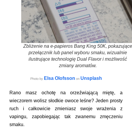
Zbliżenie na e-papieros Bang King 50K, pokazując
przełącznik lub panel wyboru smaku, wizualnie
ilustrujące technologię Dual Flavor i możliwość
zmiany aromatów.
Elsa Olofsson
Unsplash
Photo by
on
Rano masz ochotę na orzeźwiającą miętę, a
wieczorem wolisz słodkie owoce leśne? Jeden prosty
ruch i całkowicie zmieniasz swoje wrażenia z
vapingu, zapobiegając tak zwanemu zmęczeniu
smaku.