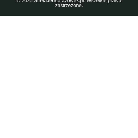
© 2025 StrefaJednorazowek.pl. Wszelkie prawa
zastrzeżone.