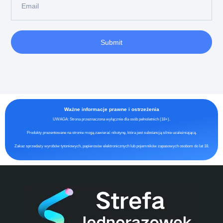
Submit
Ważne informacje prawne i ostrzeżenia
UWAGA: Strona przeznaczona wyłącznie dla osób pełnoletnich (18+).
Produkty prezentowane na stronie mogą zawierać nikotynę, która jest substancją silnie uzależniającą.
Zakaz sprzedaży wyrobów tytoniowych, papierosów elektronicznych lub pojemników zapasowych osobom do lat 18.