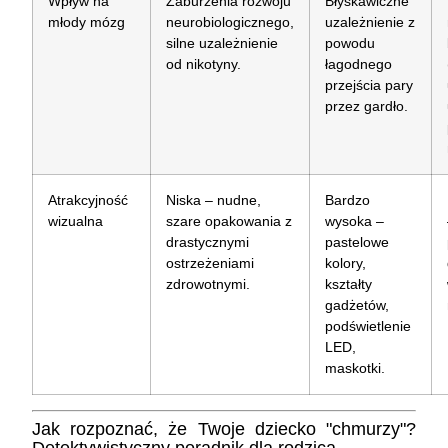
Wpływ na
Zaburzenia rozwoju
Błyskawiczne
młody mózg
neurobiologicznego,
uzależnienie z
silne uzależnienie
powodu
od nikotyny.
łagodnego
przejścia pary
przez gardło.
Atrakcyjność
Niska – nudne,
Bardzo
wizualna
szare opakowania z
wysoka –
drastycznymi
pastelowe
ostrzeżeniami
kolory,
zdrowotnymi.
kształty
gadżetów,
podświetlenie
LED,
maskotki.
Jak rozpoznać, że Twoje dziecko "chmurzy"?