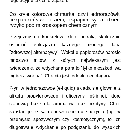
regulacyjne takich urządzeń.
Co kryje kolorowa chmurka, czyli jednorazówki
bezpieczeństwo dzieci, e-papierosy a dzieci
ryzyko pod mikroskopem chemicznym
Przejdźmy do konkretów, które potrafią skutecznie
ostudzić entuzjazm każdego młodego fana
"zdrowszej alternatywy". Wokół e-papierosów narosło
mnóstwo mitów, z których największym jest
twierdzenie, że wdychana para to "tylko nieszkodliwa
mgiełka wodna". Chemia jest jednak nieubłagana.
Płyn w jednorazówce (e-liquid) składa się głównie z
glikolu propylenowego i gliceryny roślinnej, które
stanowią bazę dla aromatów oraz nikotyny. Choć
substancje te są dopuszczone do spożycia (np. w
przemyśle spożywczym czy kosmetycznym), to ich
długotrwałe wdychanie po podgrzaniu do wysokich