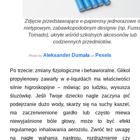
Zdjęcie przedstawiające e-papierosy jednorazowe 
nietypowym, zabawkopodobnym designie (np. Fumo
Tornado), ukryte wśród szkolnych akcesoriów lub
codziennych przedmiotów.
Aleksander Dumała
Pexels
Photo by
on
Po trzecie:
zmiany fizjologiczne i behawioralne
. Glikol
propylenowy zawarty w e-liquidach ma właściwości
silnie higroskopijne – mówiąc po ludzku, wysusza
śluzówkę. Jeśli Twoje dziecko nagle zaczyna pić
podejrzanie dużo wody, skarży się na suchy kaszel,
ma zaczerwienione gardło lub często miewa
niewyjaśnione bóle głowy, może to być efekt
regularnego inhalowania aerozolu. Zwróć też uwagę
na nagłe wahania nastroju, rozdrażnienie czy