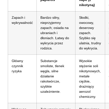
nikotyną)
Zapach i
Bardzo silny,
Słodki,
wykrywalność
nieprzyjemny
owocowy,
zapach; osiada na
deserowy
ubraniach i
zapach.
dłoniach. Łatwy do
Szybko się
wykrycia przez
ulatnia, trudny
rodzica.
do wykrycia.
Główny
Substancje
Wysokie
czynnik
smoliste, tlenek
stężenie soli
ryzyka
węgla, silne
nikotynowych,
działanie
metale
rakotwórcze,
ciężkie,
szybkie
drażniący
uzależnienie.
aerozol
chemiczny.