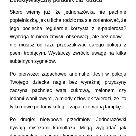
Detektywistyczny poradnik dla rodzica
Skoro wiemy już, że jednorazówka nie pachnie
popielniczką, jak u licha rodzic ma się zorientować, że
jego pociecha regularnie korzysta z e-papierosa?
Wymaga to nieco zmysłu obserwacji, ale bez obaw –
nie musisz od razu przeszukiwać całego pokoju z
psem tropiącym. Wystarczy zwrócić uwagę na kilka
subtelnych sygnałów.
Po pierwsze:
zapachowe anomalie
. Jeśli w pokoju
Twojego dziecka nagle bez wyraźnej przyczyny
zaczyna pachnieć watą cukrową, melonem czy
lodami waniliowymi, a młody człowiek twierdzi, że "to
tylko nowe perfumy kolegi", zapal czerwoną lampkę.
Po drugie:
nietypowe przedmioty
. Jednorazówki
bywają mistrzami kamuflażu. Mogą wyglądać jak
designerskie akcesoria komputerowe lub zabawki o