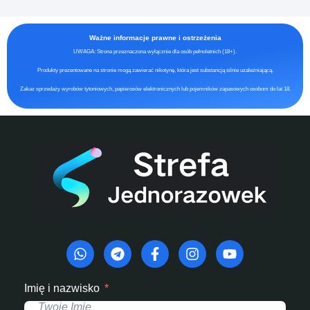
Ważne informacje prawne i ostrzeżenia
UWAGA: Strona przeznaczona wyłącznie dla osób pełnoletnich (18+).
Produkty prezentowane na stronie mogą zawierać nikotynę, która jest substancją silnie uzależniającą.
Zakaz sprzedaży wyrobów tytoniowych, papierosów elektronicznych lub pojemników zapasowych osobom do lat 18.
Imię i nazwisko