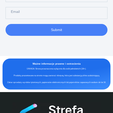
Submit
Ważne informacje prawne i ostrzeżenia
UWAGA: Strona przeznaczona wyłącznie dla osób pełnoletnich (18+).
Produkty prezentowane na stronie mogą zawierać nikotynę, która jest substancją silnie uzależniającą.
Zakaz sprzedaży wyrobów tytoniowych, papierosów elektronicznych lub pojemników zapasowych osobom do lat 18.