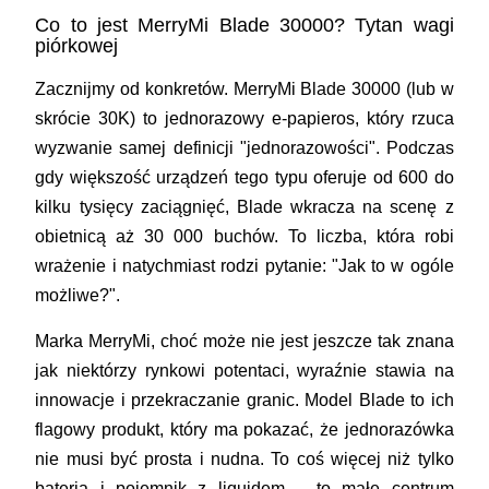
Co to jest MerryMi Blade 30000? Tytan wagi
piórkowej
Zacznijmy od konkretów. MerryMi Blade 30000 (lub w
skrócie 30K) to jednorazowy e-papieros, który rzuca
wyzwanie samej definicji "jednorazowości". Podczas
gdy większość urządzeń tego typu oferuje od 600 do
kilku tysięcy zaciągnięć, Blade wkracza na scenę z
obietnicą aż 30 000 buchów. To liczba, która robi
wrażenie i natychmiast rodzi pytanie: "Jak to w ogóle
możliwe?".
Marka MerryMi, choć może nie jest jeszcze tak znana
jak niektórzy rynkowi potentaci, wyraźnie stawia na
innowacje i przekraczanie granic. Model Blade to ich
flagowy produkt, który ma pokazać, że jednorazówka
nie musi być prosta i nudna. To coś więcej niż tylko
bateria i pojemnik z liquidem – to małe centrum