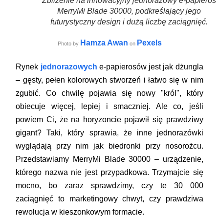
Zbliżenie na innowacyjny jednorazowy e-papieros
MerryMi Blade 30000, podkreślający jego
futurystyczny design i dużą liczbę zaciągnięć.
Hamza Awan
Pexels
Photo by
on
Rynek
jednorazowych
e-papierosów jest jak dżungla
– gęsty, pełen kolorowych stworzeń i łatwo się w nim
zgubić. Co chwilę pojawia się nowy "król", który
obiecuje więcej, lepiej i smaczniej. Ale co, jeśli
powiem Ci, że na horyzoncie pojawił się prawdziwy
gigant? Taki, który sprawia, że inne jednorazówki
wyglądają przy nim jak biedronki przy nosorożcu.
Przedstawiamy MerryMi Blade 30000 – urządzenie,
którego nazwa nie jest przypadkowa. Trzymajcie się
mocno, bo zaraz sprawdzimy, czy te 30 000
zaciągnięć to marketingowy chwyt, czy prawdziwa
rewolucja w kieszonkowym formacie.