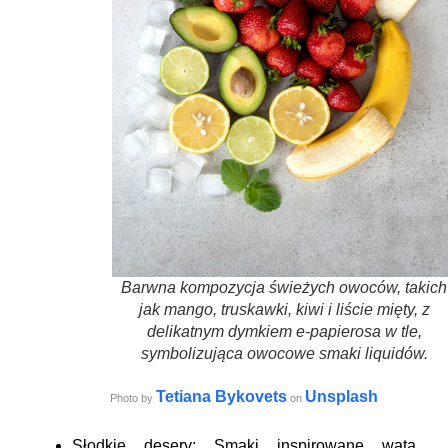
Barwna kompozycja świeżych owoców, takich
jak mango, truskawki, kiwi i liście mięty, z
delikatnym dymkiem e-papierosa w tle,
symbolizująca owocowe smaki liquidów.
Tetiana Bykovets
Unsplash
Photo by
on
Słodkie desery:
Smaki inspirowane watą