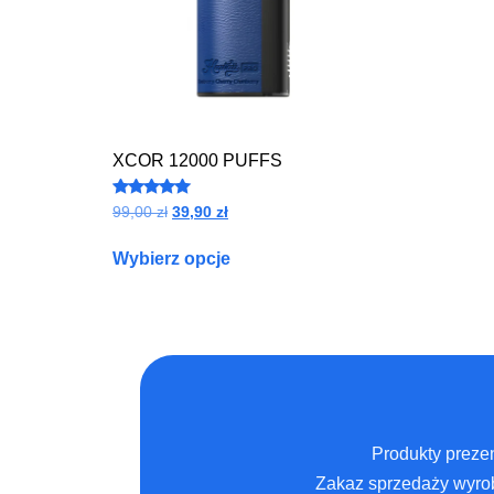
XCOR 12000 PUFFS
Oceniono
99,00
zł
39,90
zł
5.00
na 5
Wybierz opcje
Produkty prezen
Zakaz sprzedaży wyrob