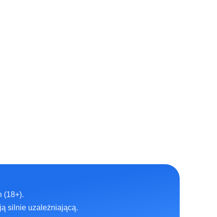
 (18+).
ą silnie uzależniającą.