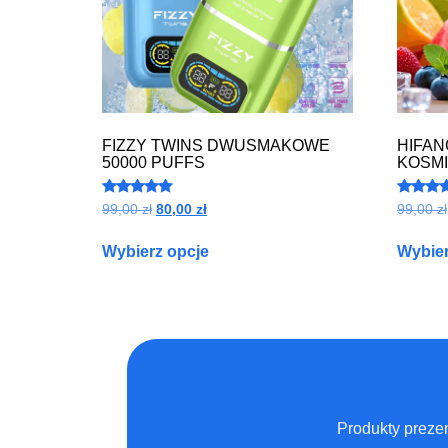
FIZZY TWINS DWUSMAKOWE
HIFAN
50000 PUFFS
KOSMI
Oceniono
Ocenion
99,00
zł
80,00
zł
99,00
zł
5.00
4.84
na 5
na 5
Wybierz opcje
Wybier
Produkty prezen