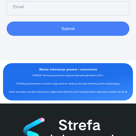
Submit
Ważne informacje prawne i ostrzeżenia
UWAGA: Strona przeznaczona wyłącznie dla osób pełnoletnich (18+).
Produkty prezentowane na stronie mogą zawierać nikotynę, która jest substancją silnie uzależniającą.
Zakaz sprzedaży wyrobów tytoniowych, papierosów elektronicznych lub pojemników zapasowych osobom do lat 18.