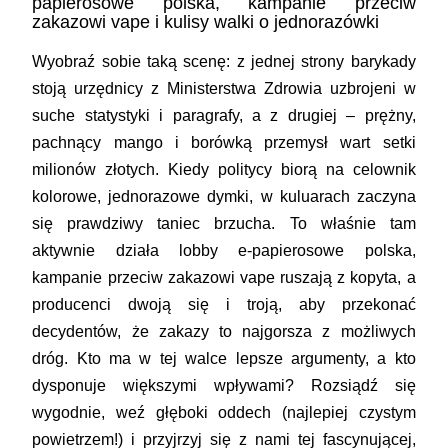
papierosowe polska, kampanie przeciw
zakazowi vape i kulisy walki o jednorazówki
Wyobraź sobie taką scenę: z jednej strony barykady
stoją urzędnicy z Ministerstwa Zdrowia uzbrojeni w
suche statystyki i paragrafy, a z drugiej – prężny,
pachnący mango i borówką przemysł wart setki
milionów złotych. Kiedy politycy biorą na celownik
kolorowe, jednorazowe dymki, w kuluarach zaczyna
się prawdziwy taniec brzucha. To właśnie tam
aktywnie działa lobby e-papierosowe polska,
kampanie przeciw zakazowi vape ruszają z kopyta, a
producenci dwoją się i troją, aby przekonać
decydentów, że zakazy to najgorsza z możliwych
dróg. Kto ma w tej walce lepsze argumenty, a kto
dysponuje większymi wpływami? Rozsiądź się
wygodnie, weź głęboki oddech (najlepiej czystym
powietrzem!) i przyjrzyj się z nami tej fascynującej,