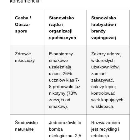
konsumencki.
Cecha /
Stanowisko
Stanowisko
Obszar
rządu i
lobbystów i
sporu
organizacji
branży
społecznych
vapingowej
Zdrowie
E-papierosy
Zakazy uderzą
młodzieży
smakowe
w dorosłych
uzależniają
użytkowników;
dzieci; 26%
zamiast
uczniów klas 7-
zakazywać,
8 próbowało już
należy lepiej
nikotyny (73%
kontrolować
zaczęło od
wiek kupujących
smaków).
w sklepach.
Środowisko
Jednorazówki to
Rozwiązaniem
naturalne
bomba
jest recykling i
ekologiczna: 2,5
edukacja