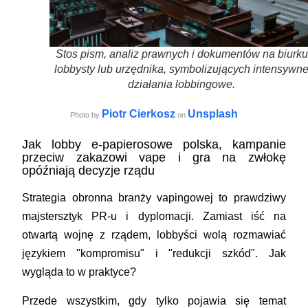
Stos pism, analiz prawnych i dokumentów na biurku
lobbysty lub urzędnika, symbolizujących intensywn
działania lobbingowe.
Piotr Cierkosz
Unsplash
Photo by
on
Jak lobby e-papierosowe polska, kampanie
przeciw zakazowi vape i gra na zwłokę
opóźniają decyzje rządu
Strategia obronna branży vapingowej to prawdziwy
majstersztyk PR-u i dyplomacji. Zamiast iść na
otwartą wojnę z rządem, lobbyści wolą rozmawiać
językiem "kompromisu" i "redukcji szkód". Jak
wygląda to w praktyce?
Przede wszystkim, gdy tylko pojawia się temat