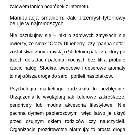
zalewem tanich podróbek z internetu.
Manipulacja smakiem: Jak przemysł tytoniowy
celuje w najmłodszych
Nie oszukujmy się – nikt o zdrowych zmysłach nie
uwierzy, że smak "Crazy Blueberry" czy "panna cotta"
został stworzony z myślą o 50-letnim palaczu, który po
trzech dekadach palenia mocnych bez filtra próbuje
rzucić nałóg. Słodkie, owocowe i deserowe aromaty
to najkrótsza droga do serc i portfeli nastolatków.
Psychologia marketingu zadziałała tu bezbłędnie.
Urządzenia te wyglądają jak kolorowe zakreślacze,
pendrive'y lub modne akcesoria lifestylowe. Nie
pachną dymem papierosowym, więc łatwo je ukryć
przed czujnym okiem rodziców czy nauczycieli.
Organizacje prozdrowotne alarmują: to prosta droga