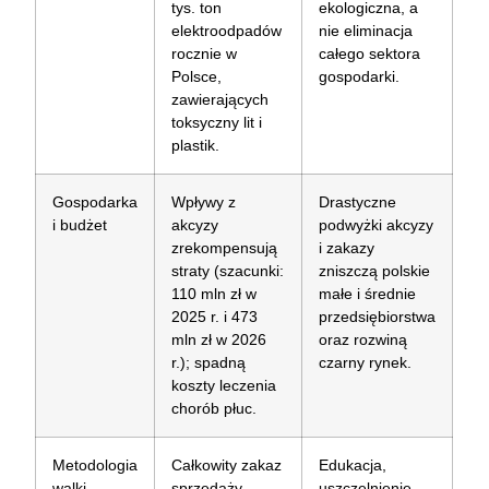
tys. ton
ekologiczna, a
elektroodpadów
nie eliminacja
rocznie w
całego sektora
Polsce,
gospodarki.
zawierających
toksyczny lit i
plastik.
Gospodarka
Wpływy z
Drastyczne
i budżet
akcyzy
podwyżki akcyzy
zrekompensują
i zakazy
straty (szacunki:
zniszczą polskie
110 mln zł w
małe i średnie
2025 r. i 473
przedsiębiorstwa
mln zł w 2026
oraz rozwiną
r.); spadną
czarny rynek.
koszty leczenia
chorób płuc.
Metodologia
Całkowity zakaz
Edukacja,
walki
sprzedaży
uszczelnienie