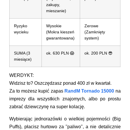
zakupy,
mieszanie)
Ryzyko
Wysokie
Zerowe
wycieku
(Mokra kieszeń
(Zamknięty
gwarantowana)
system)
SUMA (3
ok. 630 PLN
😱
ok. 200 PLN
😎
miesiące)
WERDYKT:
Widzisz to?
Oszczędzasz ponad 400 zł w kwartał.
Za to możesz kupić zapas
RandM Tornado 15000
na
imprezy dla wszystkich znajomych, albo po prostu
zabrać dziewczynę na super kolację.
Wybierając jednorazówki o wielkiej pojemności (Big
Puffs), płacisz hurtowo za "paliwo", a nie detalicznie