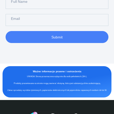
Submit
Ważne informacje prawne i ostrzeżenia
UWAGA: Strona przeznaczona wyłącznie dla osób pełnoletnich (18+).
Produkty prezentowane na stronie mogą zawierać nikotynę, która jest substancją silnie uzależniającą.
Zakaz sprzedaży wyrobów tytoniowych, papierosów elektronicznych lub pojemników zapasowych osobom do lat 18.