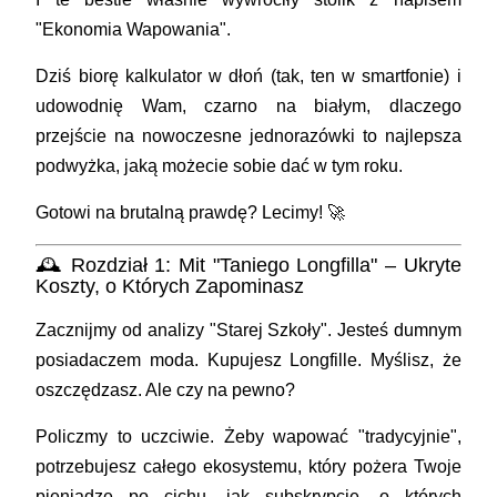
"Ekonomia Wapowania".
Dziś biorę kalkulator w dłoń (tak, ten w smartfonie) i
udowodnię Wam, czarno na białym, dlaczego
przejście na nowoczesne jednorazówki to najlepsza
podwyżka, jaką możecie sobie dać w tym roku.
Gotowi na brutalną prawdę? Lecimy! 🚀
🕰️ Rozdział 1: Mit "Taniego Longfilla" – Ukryte
Koszty, o Których Zapominasz
Zacznijmy od analizy "Starej Szkoły". Jesteś dumnym
posiadaczem moda. Kupujesz Longfille. Myślisz, że
oszczędzasz. Ale czy na pewno?
Policzmy to uczciwie. Żeby wapować "tradycyjnie",
potrzebujesz całego ekosystemu, który pożera Twoje
pieniądze po cichu, jak subskrypcje, o których