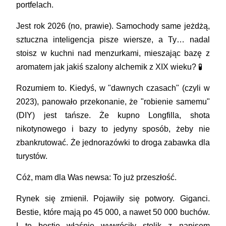
portfelach.
Jest rok 2026 (no, prawie). Samochody same jeżdżą,
sztuczna inteligencja pisze wiersze, a Ty… nadal
stoisz w kuchni nad menzurkami, mieszając bazę z
aromatem jak jakiś szalony alchemik z XIX wieku? 🧪
Rozumiem to. Kiedyś, w "dawnych czasach" (czyli w
2023), panowało przekonanie, że "robienie samemu"
(DIY) jest tańsze. Że kupno Longfilla, shota
nikotynowego i bazy to jedyny sposób, żeby nie
zbankrutować. Że jednorazówki to droga zabawka dla
turystów.
Cóż, mam dla Was newsa:
To już przeszłość.
Rynek się zmienił. Pojawiły się potwory. Giganci.
Bestie, które mają po 45 000, a nawet 50 000 buchów.
I te bestie właśnie wywróciły stolik z napisem