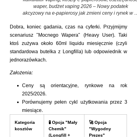
waper, budżet vaping 2026 – Nowy podatek
akcyzowy na e-papierosy jak zmieni ceny i rynek w 
Dobra, koniec gadania, czas na cyferki. Przyjmijmy
scenariusz
"Mocnego Wapera"
(Heavy User). Taki
ktoś zużywa około 60ml liquidu miesięcznie (czyli
standardowa butelka z Longfilla) lub odpowiednik w
jednorazówkach.
Założenia:
Ceny są orientacyjne, rynkowe na rok
2025/2026.
Porównujemy pełen cykl użytkowania przez 3
miesiące.
Kategoria
🧪 Opcja "Mały
🚀 Opcja
kosztów
Chemik"
"Wygodny
(Longfill +
Prezes"