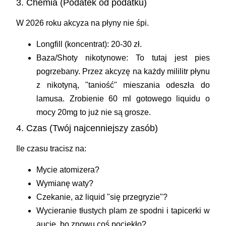
3. Chemia (Podatek od podatku)
W 2026 roku akcyza na płyny nie śpi.
Longfill (koncentrat): 20-30 zł.
Baza/Shoty nikotynowe: To tutaj jest pies
pogrzebany. Przez akcyzę na każdy mililitr płynu
z nikotyną, "taniość" mieszania odeszła do
lamusa. Zrobienie 60 ml gotowego liquidu o
mocy 20mg to już nie są grosze.
4. Czas (Twój najcenniejszy zasób)
Ile czasu tracisz na:
Mycie atomizera?
Wymianę waty?
Czekanie, aż liquid "się przegryzie"?
Wycieranie tłustych plam ze spodni i tapicerki w
aucie, bo znowu coś pociekło?