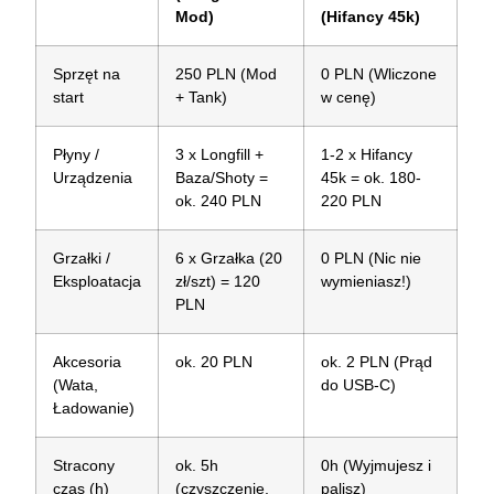
Mod)
(Hifancy 45k)
Sprzęt na
250 PLN (Mod
0 PLN (Wliczone
start
+ Tank)
w cenę)
Płyny /
3 x Longfill +
1-2 x Hifancy
Urządzenia
Baza/Shoty =
45k = ok. 180-
ok. 240 PLN
220 PLN
Grzałki /
6 x Grzałka (20
0 PLN (Nic nie
Eksploatacja
zł/szt) = 120
wymieniasz!)
PLN
Akcesoria
ok. 20 PLN
ok. 2 PLN (Prąd
(Wata,
do USB-C)
Ładowanie)
Stracony
ok. 5h
0h (Wyjmujesz i
czas (h)
(czyszczenie,
palisz)