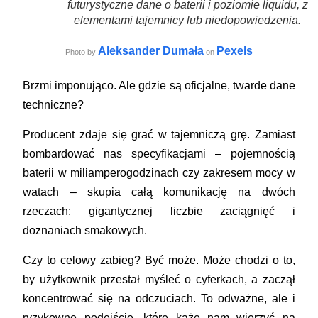
futurystyczne dane o baterii i poziomie liquidu, z
elementami tajemnicy lub niedopowiedzenia.
Aleksander Dumała
Pexels
Photo by
on
Brzmi imponująco. Ale gdzie są oficjalne, twarde dane
techniczne?
Producent zdaje się grać w tajemniczą grę. Zamiast
bombardować nas specyfikacjami – pojemnością
baterii w miliamperogodzinach czy zakresem mocy w
watach – skupia całą komunikację na dwóch
rzeczach: gigantycznej liczbie zaciągnięć i
doznaniach smakowych.
Czy to celowy zabieg? Być może. Może chodzi o to,
by użytkownik przestał myśleć o cyferkach, a zaczął
koncentrować się na odczuciach. To odważne, ale i
ryzykowne podejście, które każe nam wierzyć na