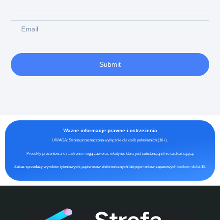
Submit
Ważne informacje prawne i ostrzeżenia
UWAGA: Strona przeznaczona wyłącznie dla osób pełnoletnich (18+).
Produkty prezentowane na stronie mogą zawierać nikotynę, która jest substancją silnie uzależniającą.
Zakaz sprzedaży wyrobów tytoniowych, papierosów elektronicznych lub pojemników zapasowych osobom do lat 18.