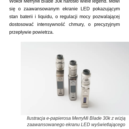
Wokół MerryMi Blade 30k narosło wiele legend. Mówi
się o zaawansowanym ekranie LED pokazującym
stan baterii i liquidu, o regulacji mocy pozwalającej
dostosować intensywność chmury, o precyzyjnym
przepływie powietrza.
Ilustracja e-papierosa MerryMi Blade 30k z wizją
zaawansowanego ekranu LED wyświetlającego