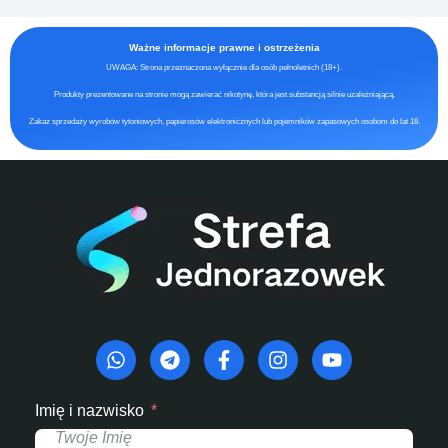
Ważne informacje prawne i ostrzeżenia
UWAGA: Strona przeznaczona wyłącznie dla osób pełnoletnich (18+).
Produkty prezentowane na stronie mogą zawierać nikotynę, która jest substancją silnie uzależniającą.
Zakaz sprzedaży wyrobów tytoniowych, papierosów elektronicznych lub pojemników zapasowych osobom do lat 18.
Imię i nazwisko