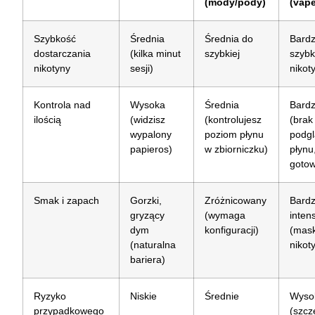
(mody/pody)
(vap
Szybkość
Średnia
Średnia do
Bard
dostarczania
(kilka minut
szybkiej
szybk
nikotyny
sesji)
nikot
Kontrola nad
Wysoka
Średnia
Bardz
ilością
(widzisz
(kontrolujesz
(brak
wypalony
poziom płynu
podg
papieros)
w zbiorniczku)
płynu
goto
Smak i zapach
Gorzki,
Zróżnicowany
Bardz
gryzący
(wymaga
inten
dym
konfiguracji)
(mas
(naturalna
nikot
bariera)
Ryzyko
Niskie
Średnie
Wyso
przypadkowego
(szcz