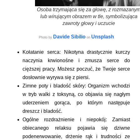
Osoba trzymająca się za głowę, z rozmazany
lub wirującym obrazem w tle, symbolizująca
zawroty głowy i uczucie
Davide Sibilio
Unsplash
Photo by
on
Kołatanie serca:
Nikotyna drastycznie kurczy
naczynia krwionośne i zmusza serce do
cięższej pracy. Możesz poczuć, że Twoje serce
dosłownie wyrywa się z piersi.
Zimne poty i bladość skóry:
Organizm wchodzi
w tryb walki z toksyną, co objawia się nagłym
uderzeniem gorąca, po którym następuje
dreszcz i bladość.
Ogólne rozdrażnienie i niepokój:
Zamiast
obiecanego relaksu pojawia się dziwne
podenerwowanie, drżenie rąk i trudności ze