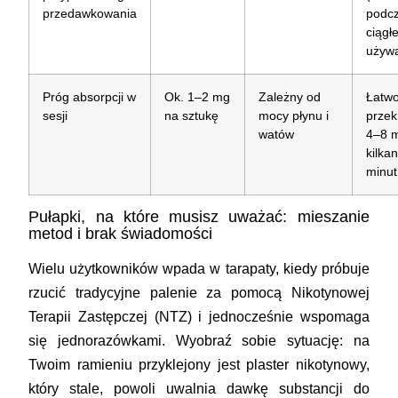
przedawkowania
podc
ciągł
używa
Próg absorpcji w
Ok. 1–2 mg
Zależny od
Łatw
sesji
na sztukę
mocy płynu i
przek
watów
4–8 
kilka
minut
Pułapki, na które musisz uważać: mieszanie
metod i brak świadomości
Wielu użytkowników wpada w tarapaty, kiedy próbuje
rzucić tradycyjne palenie za pomocą Nikotynowej
Terapii Zastępczej (NTZ) i jednocześnie wspomaga
się jednorazówkami. Wyobraź sobie sytuację: na
Twoim ramieniu przyklejony jest plaster nikotynowy,
który stale, powoli uwalnia dawkę substancji do