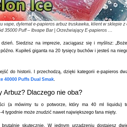
ape, dylemat e-papieros arbuz truskawka, klient w sklepie z 
d 35000 Puff – Ibvape Bar | Orzeźwiający E-papieros …
 dzień. Siedzisz na imprezie, zaciągasz się i myślisz: „Boże
 późno. Kupiłeś giganta na 20 tysięcy buchów i jesteś na nieg
ść do historii. I przechodzą, dzięki kategorii
e-papieros dw
e 40000 Puffs Dual Smak
.
y Arbuz? Dlaczego nie oba?
ści (a mówimy tu o potworze, który ma
40 ml liquidu
) t
-4 tygodnie może znudzić nawet największego fana mięty.
brutalnie skutecznie. W jednym urządzeniu dostajesz dwi