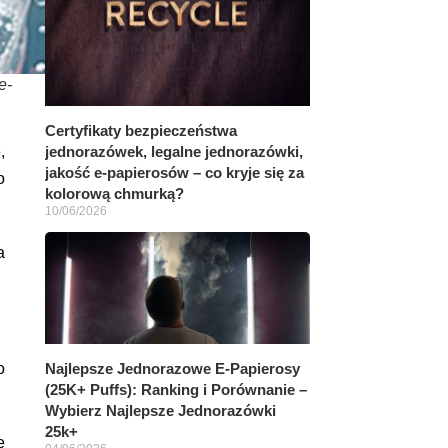
e-
Certyfikaty bezpieczeństwa
,
jednorazówek, legalne jednorazówki,
jakość e-papierosów – co kryje się za
o
kolorową chmurką?
10/06/2026
a
Najlepsze Jednorazowe E-Papierosy
o
(25K+ Puffs): Ranking i Porównanie –
Wybierz Najlepsze Jednorazówki
25k+
e