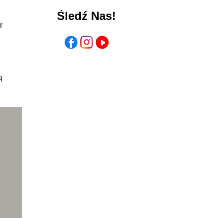
Śledź Nas!
r
ą