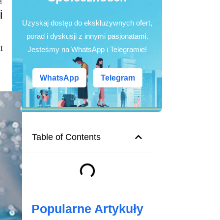
i
Uzyskaj dostęp do ekskluzywnych ofert,
porad i dyskusji z innymi pasjonatami.
t
Jesteśmy na WhatsApp i Telegramie!
WhatsApp
Telegram
Table of Contents
Popularne Artykuły