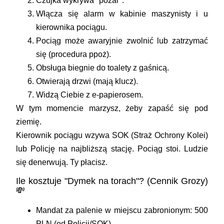
Czujka wykrywa "pożar".
Włącza się alarm w kabinie maszynisty i u
kierownika pociągu.
Pociąg może awaryjnie zwolnić lub zatrzymać
się (procedura ppoż).
Obsługa biegnie do toalety z gaśnicą.
Otwierają drzwi (mają klucz).
Widzą Ciebie z e-papierosem.
W tym momencie marzysz, żeby zapaść się pod
ziemię.
Kierownik pociągu wzywa SOK (Straż Ochrony Kolei)
lub Policję na najbliższą stację. Pociąg stoi. Ludzie
się denerwują. Ty płacisz.
Ile kosztuje "Dymek na torach"? (Cennik Grozy)
💸
Mandat za palenie w miejscu zabronionym:
500
PLN (od Policji/SOK).