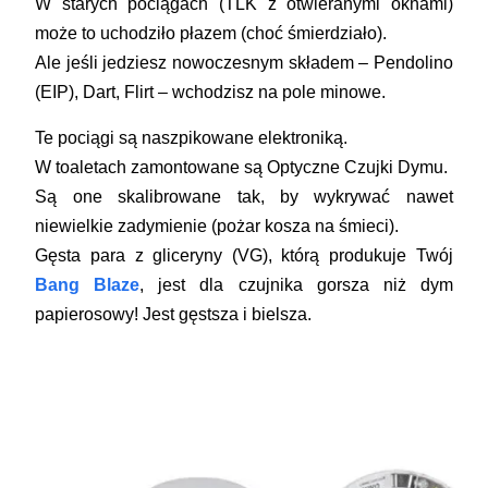
W starych pociągach (TLK z otwieranymi oknami)
może to uchodziło płazem (choć śmierdziało).
Ale jeśli jedziesz nowoczesnym składem –
Pendolino
(EIP), Dart, Flirt
– wchodzisz na pole minowe.
Te pociągi są naszpikowane elektroniką.
W toaletach zamontowane są
Optyczne Czujki Dymu
.
Są one skalibrowane tak, by wykrywać nawet
niewielkie zadymienie (pożar kosza na śmieci).
Gęsta para z gliceryny (VG), którą produkuje Twój
Bang Blaze
, jest dla czujnika gorsza niż dym
papierosowy! Jest gęstsza i bielsza.