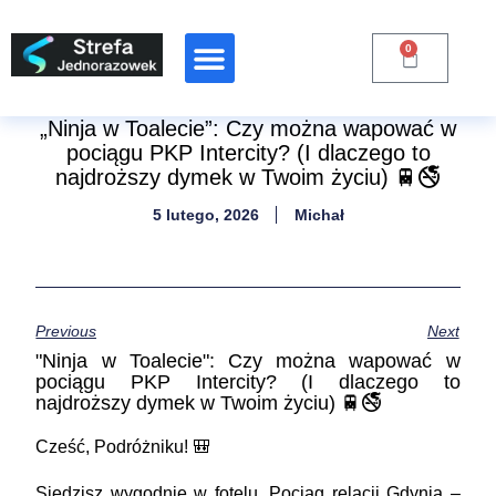
0
Raporty Branżowe
„Ninja w Toalecie”: Czy można wapować w
pociągu PKP Intercity? (I dlaczego to
najdroższy dymek w Twoim życiu) 🚆🚭
5 lutego, 2026
Michał
Previous
Next
"Ninja w Toalecie": Czy można wapować w
pociągu PKP Intercity? (I dlaczego to
najdroższy dymek w Twoim życiu) 🚆🚭
Cześć, Podróżniku! 🎒
Siedzisz wygodnie w fotelu. Pociąg relacji Gdynia –