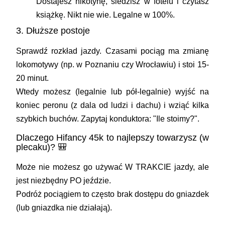
Dostajesz nikotynę, siedzisz w fotelu i czytasz
książkę. Nikt nie wie. Legalne w 100%.
3. Dłuższe postoje
Sprawdź rozkład jazdy. Czasami pociąg ma zmianę
lokomotywy (np. w Poznaniu czy Wrocławiu) i stoi 15-
20 minut.
Wtedy możesz (legalnie lub pół-legalnie) wyjść na
koniec peronu (z dala od ludzi i dachu) i wziąć kilka
szybkich buchów. Zapytaj konduktora: "Ile stoimy?".
Dlaczego Hifancy 45k to najlepszy towarzysz (w
plecaku)? 🎒
Może nie możesz go używać W TRAKCIE jazdy, ale
jest niezbędny PO jeździe.
Podróż pociągiem to często brak dostępu do gniazdek
(lub gniazdka nie działają).