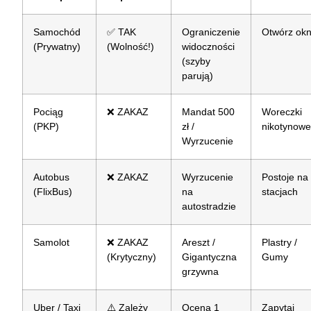
Samochód
✅ TAK
Ograniczenie
Otwórz ok
(Prywatny)
(Wolność!)
widoczności
(szyby
parują)
Pociąg
❌ ZAKAZ
Mandat 500
Woreczki
(PKP)
zł /
nikotynow
Wyrzucenie
Autobus
❌ ZAKAZ
Wyrzucenie
Postoje na
(FlixBus)
na
stacjach
autostradzie
Samolot
❌ ZAKAZ
Areszt /
Plastry /
(Krytyczny)
Gigantyczna
Gumy
grzywna
Uber / Taxi
⚠️ Zależy
Ocena 1
Zapytaj