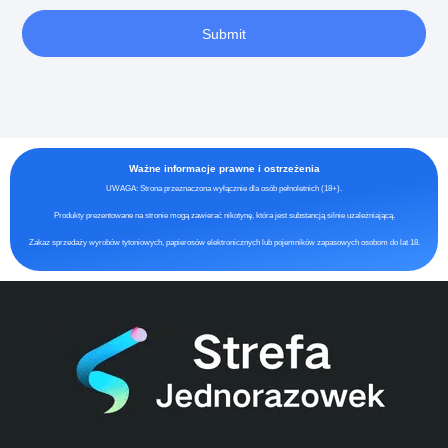
Submit
Ważne informacje prawne i ostrzeżenia
UWAGA: Strona przeznaczona wyłącznie dla osób pełnoletnich (18+).
Produkty prezentowane na stronie mogą zawierać nikotynę, która jest substancją silnie uzależniającą.
Zakaz sprzedaży wyrobów tytoniowych, papierosów elektronicznych lub pojemników zapasowych osobom do lat 18.