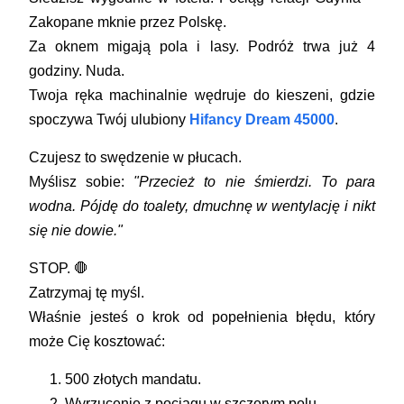
Zakopane mknie przez Polskę.
Za oknem migają pola i lasy. Podróż trwa już 4
godziny. Nuda.
Twoja ręka machinalnie wędruje do kieszeni, gdzie
spoczywa Twój ulubiony
Hifancy Dream 45000
.
Czujesz to swędzenie w płucach.
Myślisz sobie:
"Przecież to nie śmierdzi. To para
wodna. Pójdę do toalety, dmuchnę w wentylację i nikt
się nie dowie."
STOP. 🛑
Zatrzymaj tę myśl.
Właśnie jesteś o krok od popełnienia błędu, który
może Cię kosztować:
500 złotych mandatu.
Wyrzucenie z pociągu w szczerym polu.