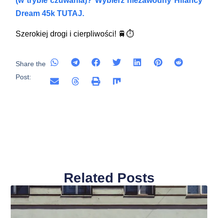
(w trybie czuwania)? Wybierz niezawodny Hifancy
Dream 45k TUTAJ.
Szerokiej drogi i cierpliwości! 🚆⏱️
Share the
Post:
Related Posts