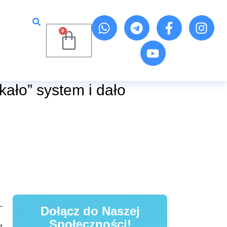
0
kało” system i dało
Dołącz do Naszej
Społeczności!
t