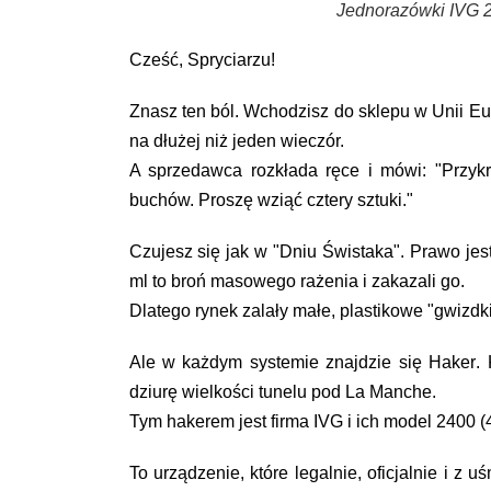
Jednorazówki IVG 2
Cześć, Spryciarzu!
Znasz ten ból. Wchodzisz do sklepu w Unii Eur
na dłużej niż jeden wieczór.
A sprzedawca rozkłada ręce i mówi:
"Przyk
buchów. Proszę wziąć cztery sztuki."
Czujesz się jak w "Dniu Świstaka". Prawo jest
ml to broń masowego rażenia i zakazali go.
Dlatego rynek zalały małe, plastikowe "gwizdki
Ale w każdym systemie znajdzie się
Haker
.
dziurę wielkości tunelu pod La Manche.
Tym hakerem jest firma
IVG
i ich model
2400 (4
To urządzenie, które legalnie, oficjalnie i z