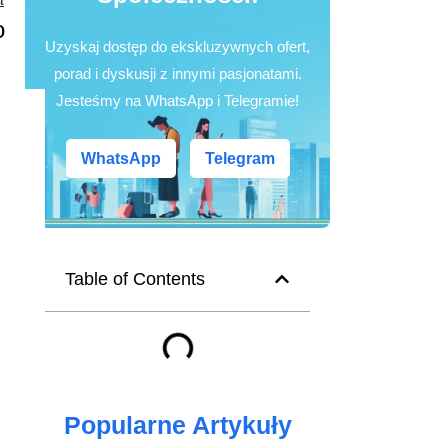
o
Uzyskaj dostęp do ekskluzywnych ofert,
porad i dyskusji z innymi pasjonatami.
Jesteśmy na WhatsApp i Telegramie!
WhatsApp
Telegram
Table of Contents
Popularne Artykuły