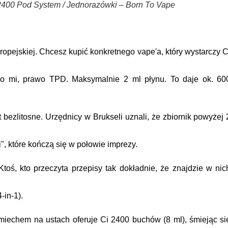
400 Pod System / Jednorazówki – Born To Vape
opejskiej. Chcesz kupić konkretnego vape'a, który wystarczy C
ro mi, prawo TPD. Maksymalnie 2 ml płynu. To daje ok. 60
 bezlitosne. Urzędnicy w Brukseli uznali, że zbiornik powyżej 
", które kończą się w połowie imprezy.
 Ktoś, kto przeczyta przepisy tak dokładnie, że znajdzie w nic
-in-1)
.
 uśmiechem na ustach oferuje Ci
2400 buchów (8 ml)
, śmiejąc si