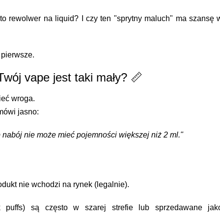
 to rewolwer na liquid? I czy ten "sprytny maluch" ma szansę 
 pierwsze.
Twój vape jest taki mały? 📏
eć wroga.
mówi jasno:
 nabój nie może mieć pojemności większej niż 2 ml."
odukt nie wchodzi na rynek (legalnie).
 puffs) są często w szarej strefie lub sprzedawane jak