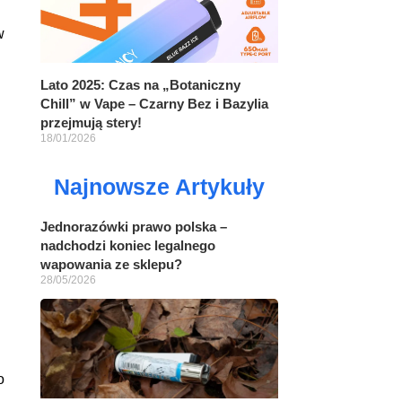
w
Lato 2025: Czas na „Botaniczny
Chill” w Vape – Czarny Bez i Bazylia
przejmują stery!
18/01/2026
Najnowsze Artykuły
Jednorazówki prawo polska –
nadchodzi koniec legalnego
wapowania ze sklepu?
28/05/2026
o