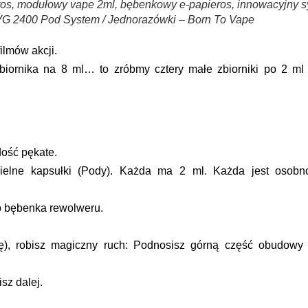
ros, modułowy vape 2ml, bębenkowy e-papieros, innowacyjny 
VG 2400 Pod System / Jednorazówki – Born To Vape
ilmów akcji.
zbiornika na 8 ml… to zróbmy
cztery małe zbiorniki po 2 ml
dość pękate.
ielne kapsułki (Pody)
. Każda ma 2 ml. Każda jest osobn
o bębenka rewolweru.
ę), robisz magiczny ruch:
Podnosisz górną część obudowy 
isz dalej.