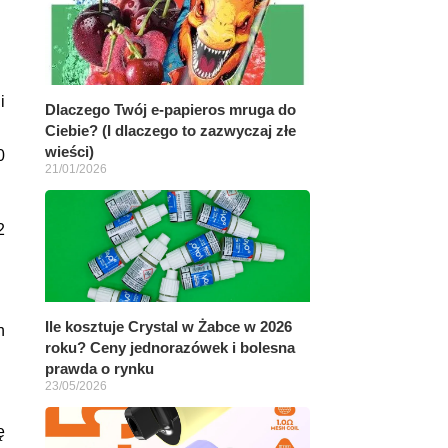
i
Dlaczego Twój e-papieros mruga do
Ciebie? (I dlaczego to zazwyczaj złe
wieści)
0
21/01/2026
2
Ile kosztuje Crystal w Żabce w 2026
h
roku? Ceny jednorazówek i bolesna
prawda o rynku
23/05/2026
ę