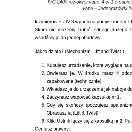
IVG 2400 rewolwer vape, 4-w-1 e-papie
vape – Jednorazówki I
Inżynierowie z IVG wpadli na pomysł rodem z f
Skoro nie możemy zrobić jednego dużego 
wsadźmy je do jednej obudowy!
Jak to działa? (Mechanizm "Lift and Twist")
Kupujesz urządzenie, które wygląda na 
Otwierasz je. W środku masz
4 oddz
zapakowana (technicznie).
Wkładasz je do urządzenia jak naboje d
Zaczynasz wapować kapsułkę nr 1.
Gdy się skończy (poczujesz spalenizn
Obracasz ją (Lift & Twist)
.
Klik! Ustnik łączy się z kapsułką nr 2. Pal
Geniusz prawny: