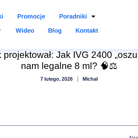
ki
Promocje
Poradniki
Wideo
Blog
Kontakt
k projektował: Jak IVG 2400 „oszu
nam legalne 8 ml? 🧠⚖️
7 lutego, 2026
Michał
Nex