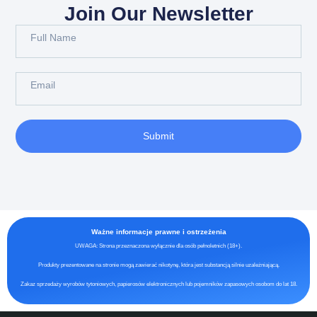
Join Our Newsletter
Submit
Ważne informacje prawne i ostrzeżenia
UWAGA: Strona przeznaczona wyłącznie dla osób pełnoletnich (18+).
Produkty prezentowane na stronie mogą zawierać nikotynę, która jest substancją silnie uzależniającą.
Zakaz sprzedaży wyrobów tytoniowych, papierosów elektronicznych lub pojemników zapasowych osobom do lat 18.