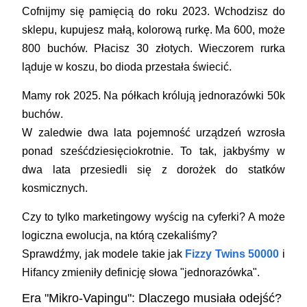
Cofnijmy się pamięcią do roku 2023. Wchodzisz do
sklepu, kupujesz małą, kolorową rurkę. Ma 600, może
800 buchów. Płacisz 30 złotych. Wieczorem rurka
ląduje w koszu, bo dioda przestała świecić.
Mamy rok 2025. Na półkach królują
jednorazówki 50k
buchów
.
W zaledwie dwa lata pojemność urządzeń wzrosła
ponad
sześćdziesięciokrotnie
. To tak, jakbyśmy w
dwa lata przesiedli się z dorożek do statków
kosmicznych.
Czy to tylko marketingowy wyścig na cyferki? A może
logiczna ewolucja, na którą czekaliśmy?
Sprawdźmy, jak modele takie jak
Fizzy Twins 50000
i
Hifancy zmieniły definicję słowa "jednorazówka".
Era "Mikro-Vapingu": Dlaczego musiała odejść?