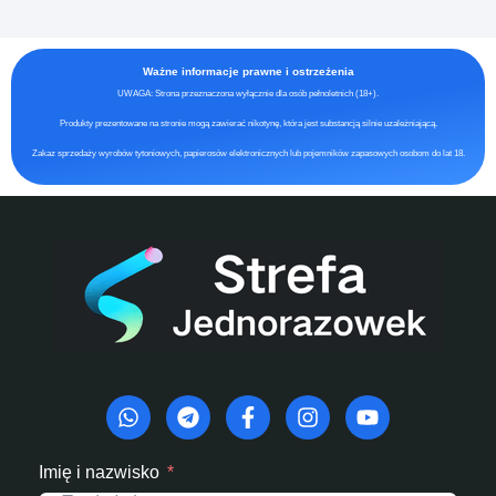
Ważne informacje prawne i ostrzeżenia
UWAGA: Strona przeznaczona wyłącznie dla osób pełnoletnich (18+).
Produkty prezentowane na stronie mogą zawierać nikotynę, która jest substancją silnie uzależniającą.
Zakaz sprzedaży wyrobów tytoniowych, papierosów elektronicznych lub pojemników zapasowych osobom do lat 18.
Imię i nazwisko