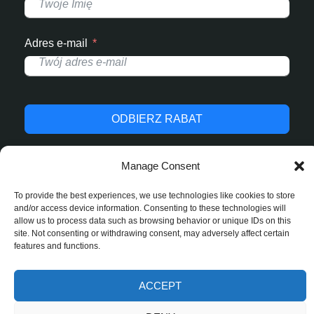
Adres e-mail
ODBIERZ RABAT
Manage Consent
To provide the best experiences, we use technologies like cookies to store
© 2025 StrefaJednorazowek.pl. Wszelkie prawa
and/or access device information. Consenting to these technologies will
zastrzeżone.
allow us to process data such as browsing behavior or unique IDs on this
site. Not consenting or withdrawing consent, may adversely affect certain
features and functions.
ACCEPT