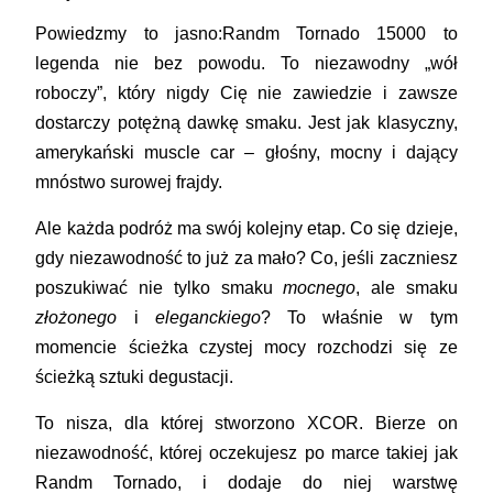
Powiedzmy to jasno:Randm Tornado 15000 to
legenda nie bez powodu. To niezawodny „wół
roboczy”, który nigdy Cię nie zawiedzie i zawsze
dostarczy potężną dawkę smaku. Jest jak klasyczny,
amerykański muscle car – głośny, mocny i dający
mnóstwo surowej frajdy.
Ale każda podróż ma swój kolejny etap. Co się dzieje,
gdy niezawodność to już za mało? Co, jeśli zaczniesz
poszukiwać nie tylko smaku
mocnego
, ale smaku
złożonego
i
eleganckiego
? To właśnie w tym
momencie ścieżka czystej mocy rozchodzi się ze
ścieżką sztuki degustacji.
To nisza, dla której stworzono
XCOR
. Bierze on
niezawodność, której oczekujesz po marce takiej jak
Randm Tornado, i dodaje do niej warstwę