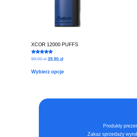
XCOR 12000 PUFFS
Oceniono
99,00
zł
39,90
zł
5.00
na 5
Wybierz opcje
Produkty prezen
Zakaz sprzedaży wyrob