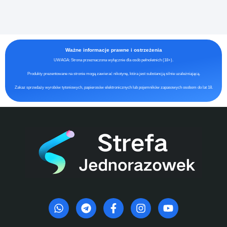
Ważne informacje prawne i ostrzeżenia
UWAGA: Strona przeznaczona wyłącznie dla osób pełnoletnich (18+).
Produkty prezentowane na stronie mogą zawierać nikotynę, która jest substancją silnie uzależniającą.
Zakaz sprzedaży wyrobów tytoniowych, papierosów elektronicznych lub pojemników zapasowych osobom do lat 18.