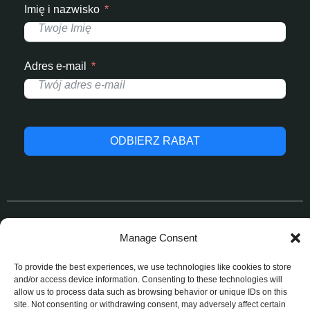
Imię i nazwisko
Adres e-mail
ODBIERZ RABAT
© 2025 StrefaJednorazowek.pl. Wszelkie prawa
Manage Consent
zastrzeżone.
To provide the best experiences, we use technologies like cookies to store
and/or access device information. Consenting to these technologies will
allow us to process data such as browsing behavior or unique IDs on this
site. Not consenting or withdrawing consent, may adversely affect certain