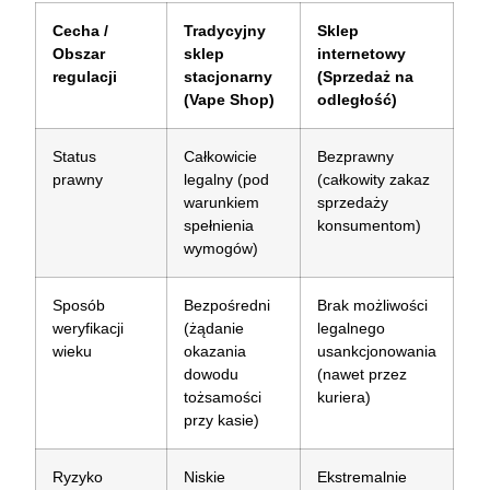
Cecha /
Tradycyjny
Sklep
Obszar
sklep
internetowy
regulacji
stacjonarny
(Sprzedaż na
(Vape Shop)
odległość)
Status
Całkowicie
Bezprawny
prawny
legalny (pod
(całkowity zakaz
warunkiem
sprzedaży
spełnienia
konsumentom)
wymogów)
Sposób
Bezpośredni
Brak możliwości
weryfikacji
(żądanie
legalnego
wieku
okazania
usankcjonowania
dowodu
(nawet przez
tożsamości
kuriera)
przy kasie)
Ryzyko
Niskie
Ekstremalnie