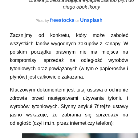
Grafika przedstawiająca e-papierosa lub płyn do
niego obok ikony
freestocks
Unsplash
Photo by
on
Zacznijmy od konkretu, który może zaboleć
wszystkich fanów wygodnych zakupów z kanapy. W
polskim porządku prawnym nie ma miejsca na
kompromisy:
sprzedaż na odległość wyrobów
tytoniowych oraz powiązanych (w tym e-papierosów i
płynów) jest całkowicie zakazana
.
Kluczowym dokumentem jest tutaj ustawa o ochronie
zdrowia przed następstwami używania tytoniu i
wyrobów tytoniowych. Słynny artykuł 7f tejże ustawy
jasno wskazuje, że zabrania się sprzedaży na
odległość (czyli m.in. przez internet czy telefon):