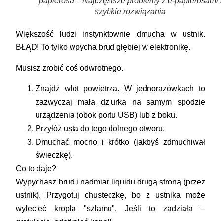
papierosa – Najczęstsze problemy z e-papierosami 
szybkie rozwiązania
Większość ludzi instynktownie dmucha w ustnik.
BŁĄD!
To tylko wpycha brud głębiej w elektronikę.
Musisz zrobić coś odwrotnego.
Znajdź
wlot powietrza
. W jednorazówkach to
zazwyczaj mała dziurka na samym spodzie
urządzenia (obok portu USB) lub z boku.
Przyłóż usta do tego
dolnego otworu
.
Dmuchać mocno i krótko
(jakbyś zdmuchiwał
świeczkę).
Co to daje?
Wypychasz brud i nadmiar liquidu drugą stroną (przez
ustnik). Przygotuj chusteczkę, bo z ustnika może
wylecieć kropla "szlamu". Jeśli to zadziała –