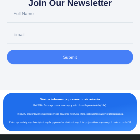
Join Our Newsletter
Submit
Ważne informacje prawne i ostrzeżenia
UWAGA: Strona przeznaczona wyłącznie dla osób pełnoletnich (18+).
Produkty prezentowane na stronie mogą zawierać nikotynę, która jest substancją silnie uzależniającą.
Zakaz sprzedaży wyrobów tytoniowych, papierosów elektronicznych lub pojemników zapasowych osobom do lat 18.