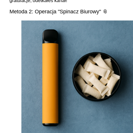
gratulacje, odetkałeś kanał!
Metoda 2: Operacja "Spinacz Biurowy" 📎