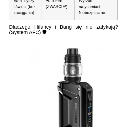
Sam "syczy"
Auto-Fire
Wyrzuć
i świeci (bez
(ZWARCIE!)
natychmiast!
zaciągania)
Niebezpieczne.
Dlaczego Hifancy i Bang się nie zatykają?
(System AFC) 🛡️