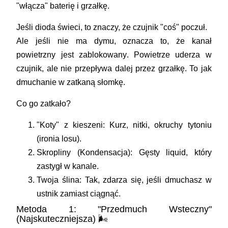
"włącza" baterię i grzałkę.
Jeśli dioda świeci, to znaczy, że czujnik "coś" poczuł.
Ale jeśli nie ma dymu, oznacza to, że
kanał
powietrzny jest zablokowany
. Powietrze uderza w
czujnik, ale nie przepływa dalej przez grzałkę. To jak
dmuchanie w zatkaną słomkę.
Co go zatkało?
"Koty" z kieszeni:
Kurz, nitki, okruchy tytoniu
(ironia losu).
Skropliny (Kondensacja):
Gęsty liquid, który
zastygł w kanale.
Twoja ślina:
Tak, zdarza się, jeśli dmuchasz w
ustnik zamiast ciągnąć.
Metoda 1: "Przedmuch Wsteczny"
(Najskuteczniejsza) 🌬️