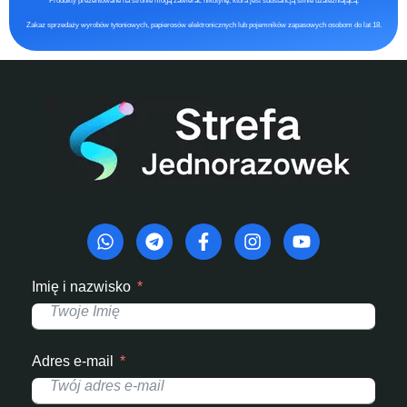
Produkty prezentowane na stronie mogą zawierać nikotynę, która jest substancją silnie uzależniającą.
Zakaz sprzedaży wyrobów tytoniowych, papierosów elektronicznych lub pojemników zapasowych osobom do lat 18.
Imię i nazwisko
Adres e-mail