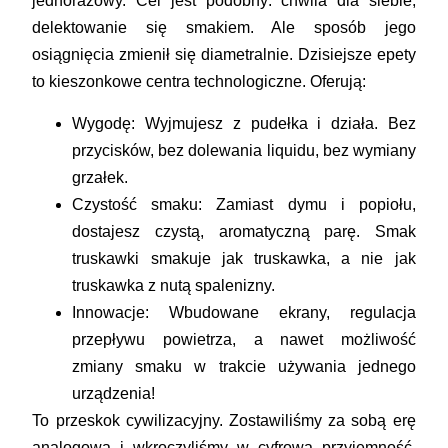
jednorazowy. Cel jest podobny: chwila dla siebie,
delektowanie się smakiem. Ale sposób jego
osiągnięcia zmienił się diametralnie. Dzisiejsze
epety
to kieszonkowe centra technologiczne. Oferują:
Wygodę:
Wyjmujesz z pudełka i działa. Bez
przycisków, bez dolewania liquidu, bez wymiany
grzałek.
Czystość smaku:
Zamiast dymu i popiołu,
dostajesz czystą, aromatyczną parę. Smak
truskawki smakuje jak truskawka, a nie jak
truskawka z nutą spalenizny.
Innowacje:
Wbudowane ekrany, regulacja
przepływu powietrza, a nawet możliwość
zmiany smaku w trakcie używania jednego
urządzenia!
To przeskok cywilizacyjny. Zostawiliśmy za sobą erę
analogową i wkroczyliśmy w cyfrową przyjemność.