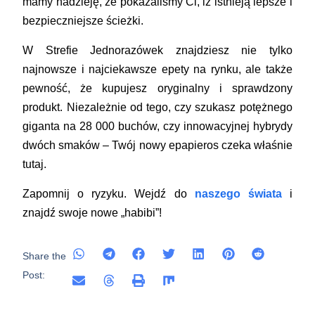
mamy nadzieję, że pokazaliśmy Ci, iż istnieją lepsze i
bezpieczniejsze ścieżki.
W Strefie Jednorazówek znajdziesz nie tylko
najnowsze i najciekawsze
epety
na rynku, ale także
pewność, że kupujesz oryginalny i sprawdzony
produkt. Niezależnie od tego, czy szukasz potężnego
giganta na 28 000 buchów, czy innowacyjnej hybrydy
dwóch smaków – Twój nowy
epapieros
czeka właśnie
tutaj.
Zapomnij o ryzyku. Wejdź do
naszego świata
i
znajdź swoje nowe „habibi”!
Share the
Post: