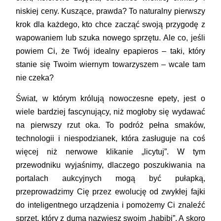
niskiej ceny. Kuszące, prawda? To naturalny pierwszy
krok dla każdego, kto chce zacząć swoją przygodę z
wapowaniem lub szuka nowego sprzętu. Ale co, jeśli
powiem Ci, że Twój idealny
epapieros
– taki, który
stanie się Twoim wiernym towarzyszem – wcale tam
nie czeka?
Świat, w którym królują nowoczesne
epety
, jest o
wiele bardziej fascynujący, niż mogłoby się wydawać
na pierwszy rzut oka. To podróż pełna smaków,
technologii i niespodzianek, która zasługuje na coś
więcej niż nerwowe klikanie „licytuj”. W tym
przewodniku wyjaśnimy, dlaczego poszukiwania na
portalach aukcyjnych mogą być pułapką,
przeprowadzimy Cię przez ewolucję od zwykłej
fajki
do inteligentnego urządzenia i pomożemy Ci znaleźć
sprzęt, który z dumą nazwiesz swoim „habibi”. A skoro