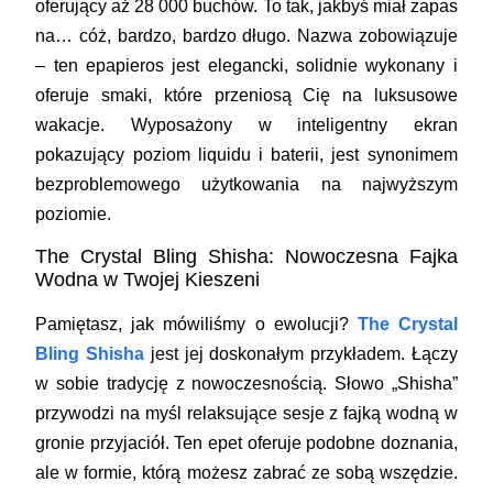
oferujący aż 28 000 buchów. To tak, jakbyś miał zapas
na… cóż, bardzo, bardzo długo. Nazwa zobowiązuje
– ten
epapieros
jest elegancki, solidnie wykonany i
oferuje smaki, które przeniosą Cię na luksusowe
wakacje. Wyposażony w inteligentny ekran
pokazujący poziom liquidu i baterii, jest synonimem
bezproblemowego użytkowania na najwyższym
poziomie.
The Crystal Bling Shisha: Nowoczesna Fajka
Wodna w Twojej Kieszeni
Pamiętasz, jak mówiliśmy o ewolucji?
The Crystal
Bling Shisha
jest jej doskonałym przykładem. Łączy
w sobie tradycję z nowoczesnością. Słowo „Shisha”
przywodzi na myśl relaksujące sesje z fajką wodną w
gronie przyjaciół. Ten
epet
oferuje podobne doznania,
ale w formie, którą możesz zabrać ze sobą wszędzie.