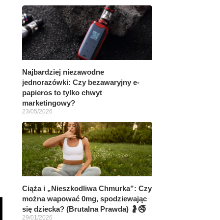
Najbardziej niezawodne
jednorazówki: Czy bezawaryjny e-
papieros to tylko chwyt
marketingowy?
23/05/2026
Ciąża i „Nieszkodliwa Chmurka”: Czy
można wapować 0mg, spodziewając
się dziecka? (Brutalna Prawda) 🤰🚭
29/01/2026