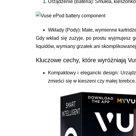
Urządzenie (Bateria)
: Smukła, kieszonkow
Wkłady (Pody)
: Małe, wymienne kartridż
Gdy wkład się zużyje, po prostu wyjmujesz g
liquidów, wymiany grzałek ani skomplikowanej
Kluczowe cechy, które wyróżniają V
Kompaktowy i elegancki design
: Urządz
zmieści się w kieszeni czy małej torebce.