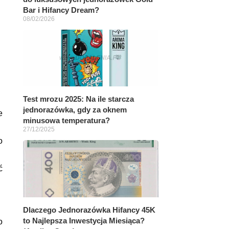
Bar i Hifancy Dream?
08/02/2026
Test mrozu 2025: Na ile starcza
jednorazówka, gdy za oknem
e
minusowa temperatura?
27/12/2025
o
ć
Dlaczego Jednorazówka Hifancy 45K
to Najlepsza Inwestycja Miesiąca?
o