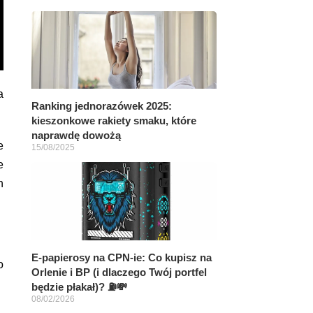
a
Ranking jednorazówek 2025:
kieszonkowe rakiety smaku, które
naprawdę dowożą
e
15/08/2025
e
h
E-papierosy na CPN-ie: Co kupisz na
o
Orlenie i BP (i dlaczego Twój portfel
będzie płakał)? ⛽💸
08/02/2026