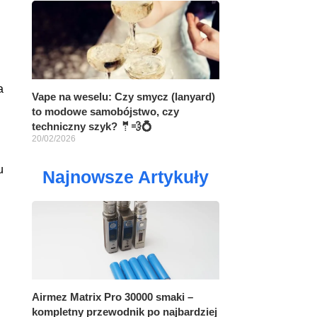
a
Vape na weselu: Czy smycz (lanyard)
to modowe samobójstwo, czy
techniczny szyk? 🤵💨💍
20/02/2026
u
Najnowsze Artykuły
Airmez Matrix Pro 30000 smaki –
kompletny przewodnik po najbardziej