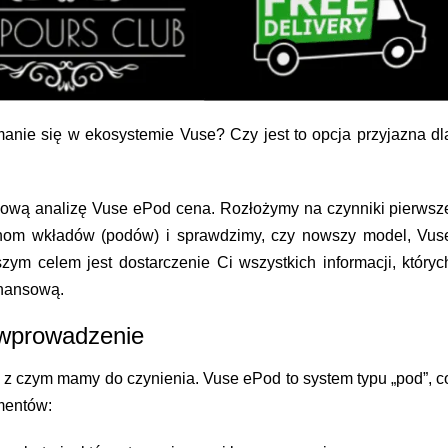
ymanie się w ekosystemie Vuse? Czy jest to opcja przyjazna dl
łową analizę
Vuse ePod cena
. Rozłożymy na czynniki pierwsz
enom wkładów (podów) i sprawdzimy, czy nowszy model, Vus
zym celem jest dostarczenie Ci wszystkich informacji, któryc
inansową.
 wprowadzenie
 z czym mamy do czynienia. Vuse ePod to system typu „pod”, c
mentów: