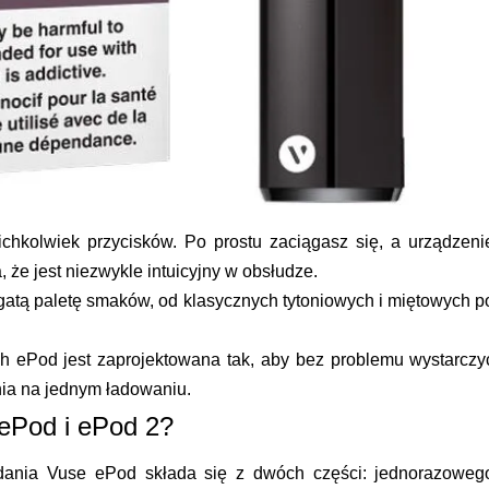
kichkolwiek przycisków. Po prostu zaciągasz się, a urządzeni
 że jest niezwykle intuicyjny w obsłudze.
ogatą paletę smaków, od klasycznych tytoniowych i miętowych p
ch ePod jest zaprojektowana tak, aby bez problemu wystarczy
ia na jednym ładowaniu.
 ePod i ePod 2?
adania Vuse ePod składa się z dwóch części: jednorazoweg