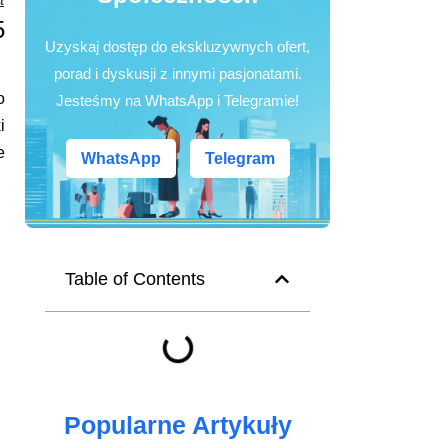
5
Uzyskaj dostęp do ekskluzywnych ofert,
porad i dyskusji z innymi pasjonatami.
o
Jesteśmy na WhatsApp i Telegramie!
i
e
WhatsApp
Telegram
Table of Contents
Popularne Artykuły