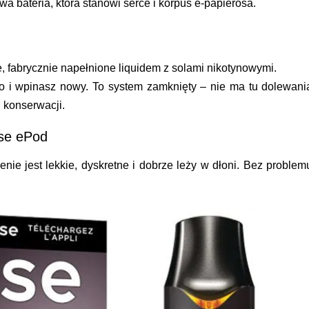
a bateria, która stanowi serce i korpus e-papierosa.
e, fabrycznie napełnione liquidem z solami nikotynowymi.
o i wpinasz nowy. To system zamknięty – nie ma tu dolewani
 konserwacji.
use ePod
enie jest lekkie, dyskretne i dobrze leży w dłoni. Bez problem