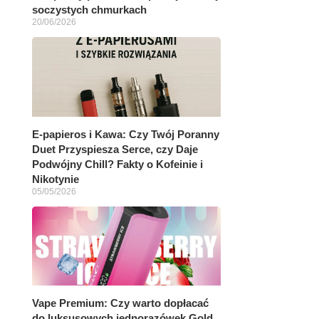
soczystych chmurkach
20/06/2026
E-papieros i Kawa: Czy Twój Poranny
Duet Przyspiesza Serce, czy Daje
Podwójny Chill? Fakty o Kofeinie i
Nikotynie
05/05/2026
Vape Premium: Czy warto dopłacać
do luksusowych jednorazówek Gold