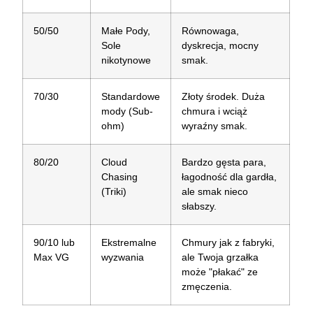
50/50
Małe Pody,
Równowaga,
Sole
dyskrecja, mocny
nikotynowe
smak.
70/30
Standardowe
Złoty środek.
Duża
mody (Sub-
chmura i wciąż
ohm)
wyraźny smak.
80/20
Cloud
Bardzo gęsta para,
Chasing
łagodność dla gardła,
(Triki)
ale smak nieco
słabszy.
90/10 lub
Ekstremalne
Chmury jak z fabryki,
Max VG
wyzwania
ale Twoja grzałka
może "płakać" ze
zmęczenia.