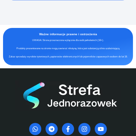
Ważne informacje prawne i ostrzeżenia
UWAGA: Strona przeznaczona wyłącznie dla osób pełnoletnich (18+).
Produkty prezentowane na stronie mogą zawierać nikotynę, która jest substancją silnie uzależniającą.
Zakaz sprzedaży wyrobów tytoniowych, papierosów elektronicznych lub pojemników zapasowych osobom do lat 18.