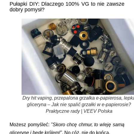
Pułapki DIY: Dlaczego 100% VG to nie zawsze
dobry pomysł?
Dry hit vaping, przepalona grzałka e-papierosa, lepk
gliceryna – Jak nie spalić grzałki w e-papierosie?
Praktyczne rady | VEEV Polska
Możesz pomyśleć:
"Skoro chcę chmur, to wleję samą
glicerynę i będę królem!"
. No cóż, nie do końca.