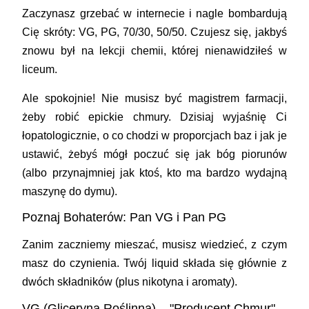
Zaczynasz grzebać w internecie i nagle bombardują
Cię skróty:
VG, PG, 70/30, 50/50
. Czujesz się, jakbyś
znowu był na lekcji chemii, której nienawidziłeś w
liceum.
Ale spokojnie! Nie musisz być magistrem farmacji,
żeby robić epickie chmury. Dzisiaj wyjaśnię Ci
łopatologicznie, o co chodzi w proporcjach baz i jak je
ustawić, żebyś mógł poczuć się jak bóg piorunów
(albo przynajmniej jak ktoś, kto ma bardzo wydajną
maszynę do dymu).
Poznaj Bohaterów: Pan VG i Pan PG
Zanim zaczniemy mieszać, musisz wiedzieć, z czym
masz do czynienia. Twój liquid składa się głównie z
dwóch składników (plus nikotyna i aromaty).
VG (Gliceryna Roślinna) – "Producent Chmur"