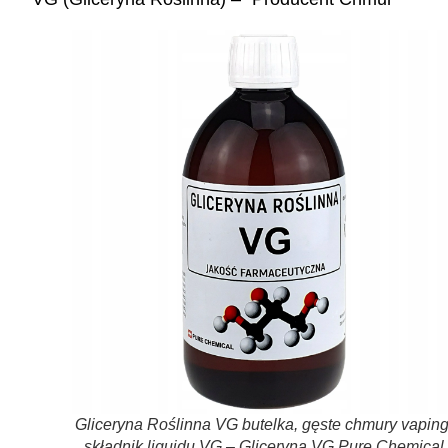
Gliceryna Roślinna VG butelka, gęste chmury vaping
składnik liquidu VG – Gliceryna VG Pure Chemical