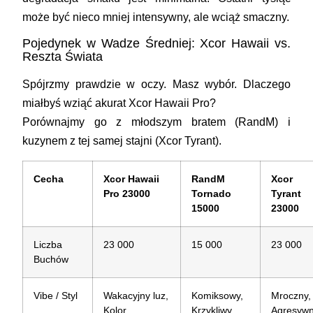
może być nieco mniej intensywny, ale wciąż smaczny.
Pojedynek w Wadze Średniej: Xcor Hawaii vs.
Reszta Świata
Spójrzmy prawdzie w oczy. Masz wybór. Dlaczego
miałbyś wziąć akurat Xcor Hawaii Pro?
Porównajmy go z młodszym bratem (RandM) i
kuzynem z tej samej stajni (Xcor Tyrant).
Cecha
Xcor Hawaii
RandM
Xcor
Pro 23000
Tornado
Tyrant
15000
23000
Liczba
23 000
15 000
23 000
Buchów
Vibe / Styl
Wakacyjny luz,
Komiksowy,
Mroczny,
Kolor
Krzykliwy
Agresyw