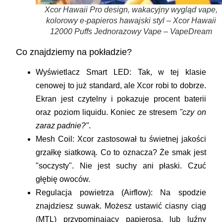
Xcor Hawaii Pro design, wakacyjny wygląd vape,
kolorowy e-papieros hawajski styl – Xcor Hawaii
12000 Puffs Jednorazowy Vape – VapeDream
Co znajdziemy na pokładzie?
Wyświetlacz Smart LED:
Tak, w tej klasie
cenowej to już standard, ale Xcor robi to dobrze.
Ekran jest czytelny i pokazuje procent baterii
oraz poziom liquidu. Koniec ze stresem
"czy on
zaraz padnie?"
.
Mesh Coil:
Xcor zastosował tu świetnej jakości
grzałkę siatkową. Co to oznacza? Że smak jest
"soczysty". Nie jest suchy ani płaski. Czuć
głębię owoców.
Regulacja powietrza (Airflow):
Na spodzie
znajdziesz suwak. Możesz ustawić ciasny ciąg
(MTL) przypominający papierosa, lub luźny