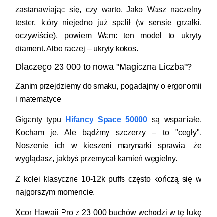
zastanawiając się, czy warto. Jako Wasz naczelny
tester, który niejedno już spalił (w sensie grzałki,
oczywiście), powiem Wam: ten model to ukryty
diament. Albo raczej – ukryty kokos.
Dlaczego 23 000 to nowa "Magiczna Liczba"?
Zanim przejdziemy do smaku, pogadajmy o ergonomii
i matematyce.
Giganty typu
Hifancy Space 50000
są wspaniałe.
Kocham je. Ale bądźmy szczerzy – to "cegły".
Noszenie ich w kieszeni marynarki sprawia, że
wyglądasz, jakbyś przemycał kamień węgielny.
Z kolei klasyczne 10-12k puffs często kończą się w
najgorszym momencie.
Xcor Hawaii Pro z 23 000 buchów
wchodzi w tę lukę