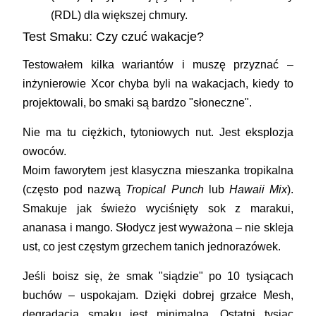
(RDL) dla większej chmury.
Test Smaku: Czy czuć wakacje?
Testowałem kilka wariantów i muszę przyznać –
inżynierowie Xcor chyba byli na wakacjach, kiedy to
projektowali, bo smaki są bardzo "słoneczne".
Nie ma tu ciężkich, tytoniowych nut. Jest eksplozja
owoców.
Moim faworytem jest klasyczna mieszanka tropikalna
(często pod nazwą
Tropical Punch
lub
Hawaii Mix
).
Smakuje jak świeżo wyciśnięty sok z marakui,
ananasa i mango. Słodycz jest wyważona – nie skleja
ust, co jest częstym grzechem tanich jednorazówek.
Jeśli boisz się, że smak "siądzie" po 10 tysiącach
buchów – uspokajam. Dzięki dobrej grzałce Mesh,
degradacja smaku jest minimalna. Ostatni tysiąc