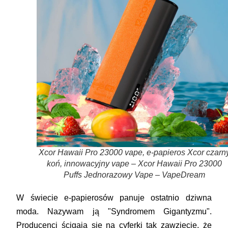
Xcor Hawaii Pro 23000 vape, e-papieros Xcor czarn
koń, innowacyjny vape – Xcor Hawaii Pro 23000
Puffs Jednorazowy Vape – VapeDream
W świecie e-papierosów panuje ostatnio dziwna
moda. Nazywam ją "Syndromem Gigantyzmu".
Producenci ścigają się na cyferki tak zawzięcie, że