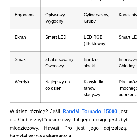
Ergonomia
Opływowy,
Cylindryczny,
Kanciast
Wygodny
Gruby
Ekran
Smart LED
LED RGB
Smart L
(Efektowny)
Smak
Zbalansowany,
Bardzo
Intensyw
Owocowy
słodki
Chłodny
Werdykt
Najlepszy na
Klasyk dla
Dla fanó
co dzień
fanów
"mocneg
słodyczy
uderzeni
Widzisz różnicę? Jeśli
RandM Tornado 15000
jest
dla Ciebie zbyt "cukierkowy" lub jego design jest zbyt
młodzieżowy, Hawaii Pro jest jego dojrzalszą,
bardziej stylową alternatywą.