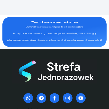
Ważne informacje prawne i ostrzeżenia
UWAGA: Strona przeznaczona wyłącznie dla osób pełnoletnich (18+).
Produkty prezentowane na stronie mogą zawierać nikotynę, która jest substancją silnie uzależniającą.
Zakaz sprzedaży wyrobów tytoniowych, papierosów elektronicznych lub pojemników zapasowych osobom do lat 18.