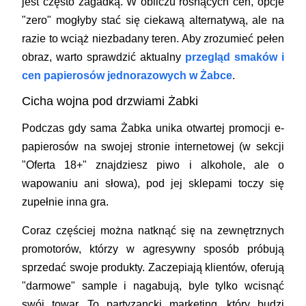
jest często zagadką. W obliczu rosnących cen, opcje
"zero" mogłyby stać się ciekawą alternatywą, ale na
razie to wciąż niezbadany teren. Aby zrozumieć pełen
obraz, warto sprawdzić aktualny
przegląd smaków i
cen papierosów jednorazowych w Żabce
.
Cicha wojna pod drzwiami Żabki
Podczas gdy sama Żabka unika otwartej promocji e-
papierosów na swojej stronie internetowej (w sekcji
"Oferta 18+" znajdziesz piwo i alkohole, ale o
wapowaniu ani słowa), pod jej sklepami toczy się
zupełnie inna gra.
Coraz częściej można natknąć się na zewnętrznych
promotorów, którzy w agresywny sposób próbują
sprzedać swoje produkty. Zaczepiają klientów, oferują
"darmowe" sample i nagabują, byle tylko wcisnąć
swój towar. To partyzancki marketing, który budzi