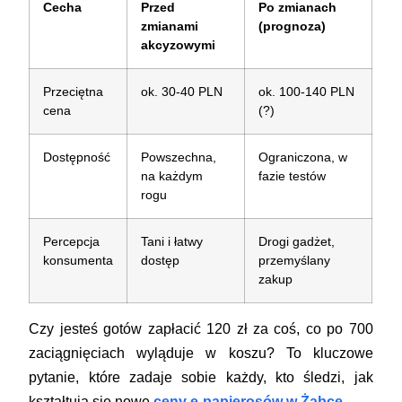
Cecha
Przed
Po zmianach
zmianami
(prognoza)
akcyzowymi
Przeciętna
ok. 30-40 PLN
ok. 100-140 PLN
cena
(?)
Dostępność
Powszechna,
Ograniczona, w
na każdym
fazie testów
rogu
Percepcja
Tani i łatwy
Drogi gadżet,
konsumenta
dostęp
przemyślany
zakup
Czy jesteś gotów zapłacić 120 zł za coś, co po 700
zaciągnięciach wyląduje w koszu? To kluczowe
pytanie, które zadaje sobie każdy, kto śledzi, jak
kształtują się nowe
ceny e-papierosów w Żabce
.