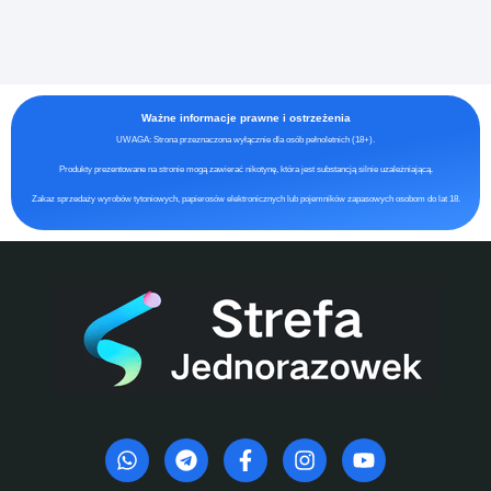
Ważne informacje prawne i ostrzeżenia
UWAGA: Strona przeznaczona wyłącznie dla osób pełnoletnich (18+).
Produkty prezentowane na stronie mogą zawierać nikotynę, która jest substancją silnie uzależniającą.
Zakaz sprzedaży wyrobów tytoniowych, papierosów elektronicznych lub pojemników zapasowych osobom do lat 18.