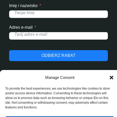
Imię i nazwisko
Adres e-mail
ODBIERZ RABAT
Manage Consent
© 2025 StrefaJednorazowek.pl. Wszelkie prawa
To provide the best experiences, we use technologies like cookies to store
zastrzeżone.
and/or access device information. Consenting to these technologies will
allow us to process data such as browsing behavior or unique IDs on this
site. Not consenting or withdrawing consent, may adversely affect certain
features and functions.