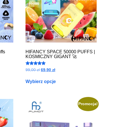
ffs
HIFANCY SPACE 50000 PUFFS |
KOSMICZNY GIGANT 🚀
Oceniono
99,00
zł
69,90
zł
4.84
na 5
Wybierz opcje
Promocja!