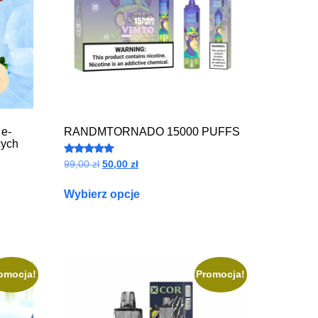
 e-
RANDMTORNADO 15000 PUFFS
cych
Oceniono
99,00
zł
50,00
zł
4.97
na 5
Wybierz opcje
omocja!
Promocja!