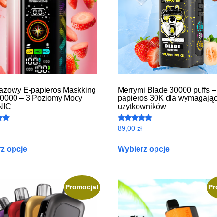
azowy E-papieros Maskking
Merrymi Blade 30000 puffs –
0000 – 3 Poziomy Mocy
papieros 30K dla wymagają
NIC
użytkowników
o
Oceniono
89,00
zł
4.79
na 5
z opcje
Wybierz opcje
Promocja!
Pr