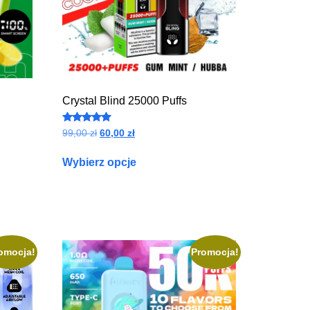
Crystal Blind 25000 Puffs
Oceniono
99,00
zł
60,00
zł
4.84
na 5
Wybierz opcje
omocja!
Promocja!