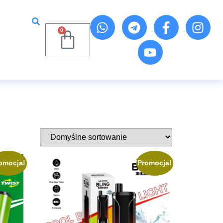
0
omocja!
Promocja!