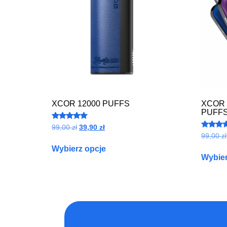
XCOR 12000 PUFFS
XCOR 
PUFF
Oceniono
99,00
zł
39,90
zł
5.00
Ocenion
99,00
zł
na 5
4.88
na 5
Wybierz opcje
Wybier