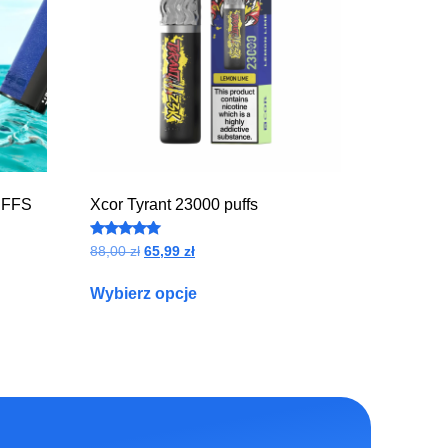
UFFS
Xcor Tyrant 23000 puffs
Oceniono
88,00
zł
65,99
zł
4.90
na 5
Wybierz opcje