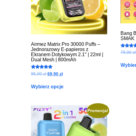
Bang B
SMAK |
Airmez Matrix Pro 30000 Puffs –
Jednorazowy E-papieros z
Ocenion
79,00
zł
Ekranem Dotykowym 2.1″ | 22ml |
4.87
na 5
Dual Mesh | 800mAh
Wybier
Oceniono
95,00
zł
69,90
zł
4.93
na 5
Wybierz opcje
Promocja!