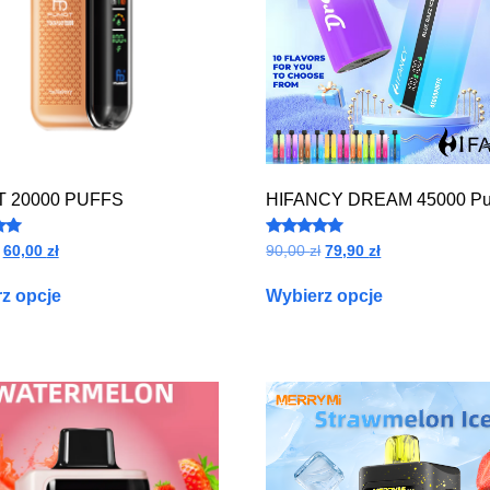
 20000 PUFFS
HIFANCY DREAM 45000 Pu
o
Oceniono
60,00
zł
90,00
zł
79,90
zł
4.87
na 5
z opcje
Wybierz opcje