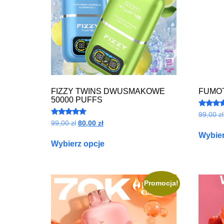
FIZZY TWINS DWUSMAKOWE
FUMOT
50000 PUFFS
Ocenion
99,00
zł
4.97
Oceniono
99,00
zł
80,00
zł
na 5
5.00
na 5
Wybier
Wybierz opcje
Promocja!