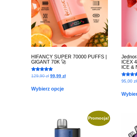
HIFANCY SUPER 70000 PUFFS |
Jednor
GIGANT 70K 🚀
ICEX 4
ICE & 
Oceniono
129,90
zł
99,99
zł
4.87
Ocenion
95,00
zł
na 5
4.82
na 5
Wybierz opcje
Wybier
Promocja!