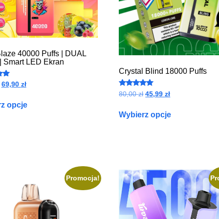
laze 40000 Puffs | DUAL
 Smart LED Ekran
Crystal Blind 18000 Puffs
o
69,90
zł
Oceniono
80,00
zł
45,99
zł
5.00
z opcje
na 5
Wybierz opcje
Promocja!
Pr