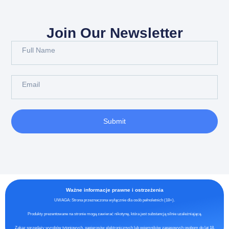
Join Our Newsletter
Submit
Ważne informacje prawne i ostrzeżenia
UWAGA: Strona przeznaczona wyłącznie dla osób pełnoletnich (18+).
Produkty prezentowane na stronie mogą zawierać nikotynę, która jest substancją silnie uzależniającą.
Zakaz sprzedaży wyrobów tytoniowych, papierosów elektronicznych lub pojemników zapasowych osobom do lat 18.