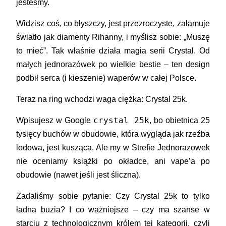
jesteśmy.
Widzisz coś, co błyszczy, jest przezroczyste, załamuje
światło jak diamenty Rihanny, i myślisz sobie: „Muszę
to mieć”. Tak właśnie działa magia serii
Crystal
. Od
małych jednorazówek po wielkie bestie – ten design
podbił serca (i kieszenie) waperów w całej Polsce.
Teraz na ring wchodzi waga ciężka:
Crystal 25k
.
crystal 25k
Wpisujesz w Google
, bo obietnica 25
tysięcy buchów w obudowie, która wygląda jak rzeźba
lodowa, jest kusząca. Ale my w Strefie Jednorazowek
nie oceniamy książki po okładce, ani vape’a po
obudowie (nawet jeśli jest śliczna).
Zadaliśmy sobie pytanie: Czy Crystal 25k to tylko
ładna buzia? I co ważniejsze – czy ma szanse w
starciu z technologicznym królem tej kategorii, czyli