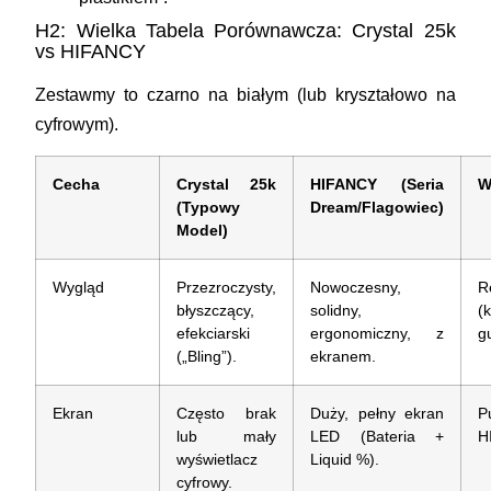
H2: Wielka Tabela Porównawcza: Crystal 25k
vs HIFANCY
Zestawmy to czarno na białym (lub kryształowo na
cyfrowym).
Cecha
Crystal 25k
HIFANCY (Seria
W
(Typowy
Dream/Flagowiec)
Model)
Wygląd
Przezroczysty,
Nowoczesny,
R
błyszczący,
solidny,
(
efekciarski
ergonomiczny, z
g
(„Bling”).
ekranem.
Ekran
Często brak
Duży, pełny ekran
P
lub mały
LED
(Bateria +
H
wyświetlacz
Liquid %).
cyfrowy.