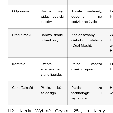
Odporność
Rysuje się,
Trwałe materiały,
P
widać odciski
odporne na
H
palców.
codzienne życie.
Profil Smaku
Bardzo słodki,
Zbalansowany,
Z
cukierkowy.
głęboki, stabilny
l
(Dual Mesh).
w
H
Kontrola
Często
Pełna wiedza
P
zgadywanie
dzięki czujnikom.
H
stanu liquidu.
Cena/Jakość
Płacisz dużo
Płacisz za
H
za design.
technologię i
w
wydajność.
H2: Kiedy Wybrać Crystal 25k, a Kiedy