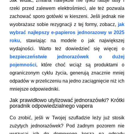
Jak widać, zmiana nawyków nie tylko ratuje lasy i
rzeki przed zalewem elektrośmieci, ale też pozwala
zachować sporo gotówki w kieszeni. Jeśli jednak nie
wyobrażasz sobie rezygnacji z tej formy, zobacz,
jak
wybrać najlepszy e-papieros jednorazowy w 2025
roku
, stawiając na modele o jak największej
wydajności. Warto też dowiedzieć się więcej o
bezpieczeństwie jednorazówek o dużej
pojemności
, które choć wciąż są produktami o
ograniczonym cyklu życia, generują znacznie mniej
odpadów w przeliczeniu na jedno zaciągnięcie niż ich
mniejsze odpowiedniki.
Jak prawidłowo utylizować jednorazówki? Krótki
poradnik odpowiedzialnego vapera
Co zrobić, jeśli w Twojej szufladzie leży już stosik
zużytych jednorazówek? Pod żadnym pozorem nie
wyrzucaj ich do domowego kosza na odpady