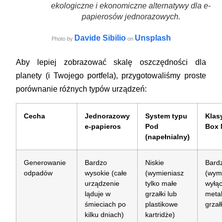
ekologiczne i ekonomiczne alternatywy dla e-
papierosów jednorazowych.
Davide Sibilio
Unsplash
Photo by
on
Aby lepiej zobrazować skalę oszczędności dla
planety (i Twojego portfela), przygotowaliśmy proste
porównanie różnych typów urządzeń:
Cecha
Jednorazowy
System typu
Klas
e-papieros
Pod
Box
(napełnialny)
Generowanie
Bardzo
Niskie
Bardz
odpadów
wysokie (całe
(wymieniasz
(wym
urządzenie
tylko małe
wyłą
ląduje w
grzałki lub
meta
śmieciach po
plastikowe
grzał
kilku dniach)
kartridże)