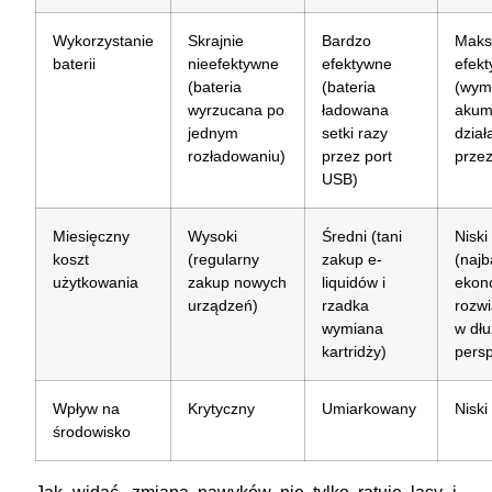
Wykorzystanie
Skrajnie
Bardzo
Maks
baterii
nieefektywne
efektywne
efek
(bateria
(bateria
(wym
wyrzucana po
ładowana
akum
jednym
setki razy
dział
rozładowaniu)
przez port
przez
USB)
Miesięczny
Wysoki
Średni (tani
Niski
koszt
(regularny
zakup e-
(najb
użytkowania
zakup nowych
liquidów i
ekon
urządzeń)
rzadka
rozw
wymiana
w dłu
kartridży)
pers
Wpływ na
Krytyczny
Umiarkowany
Niski
środowisko