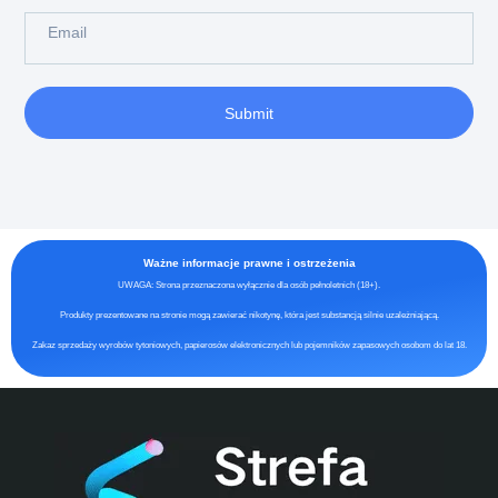
Submit
Ważne informacje prawne i ostrzeżenia
UWAGA: Strona przeznaczona wyłącznie dla osób pełnoletnich (18+).
Produkty prezentowane na stronie mogą zawierać nikotynę, która jest substancją silnie uzależniającą.
Zakaz sprzedaży wyrobów tytoniowych, papierosów elektronicznych lub pojemników zapasowych osobom do lat 18.