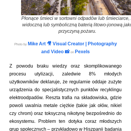
Płonące śmieci w sortowni odpadów lub śmieciarce, 
widoczną lub symboliczną baterią litowo-jonową jak
przyczyną pożaru.
Mike Art 🎥 Visual Creator | Photography
Photo by
and Video 📸
Pexels
on
Z powodu braku wiedzy oraz skomplikowanego
procesu utylizacji, zaledwie 8% młodych
użytkowników deklaruje, że regularnie oddaje zużyte
urządzenia do specjalistycznych punktów recyklingu
elektroodpadów. Reszta trafia na składowiska, gdzie
powoli uwalnia metale ciężkie (takie jak ołów, nikiel
czy chrom) oraz toksyczną nikotynę bezpośrednio do
ekosystemu. Problem ten dotyka coraz młodszych
grup społecznych – przykładowo w Hiszpanii badania