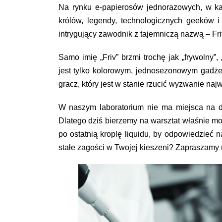
Na rynku e-papierosów jednorazowych, w kate
królów, legendy, technologicznych geeków i
intrygujący zawodnik z tajemniczą nazwą –
Fr
Samo imię „Friv” brzmi trochę jak „frywolny”
jest tylko kolorowym, jednosezonowym gadże
gracz, który jest w stanie rzucić wyzwanie na
W naszym laboratorium nie ma miejsca na domy
Dlatego dziś bierzemy na warsztat właśnie m
po ostatnią kroplę liquidu, by odpowiedzieć n
stałe zagości w Twojej kieszeni? Zapraszamy 