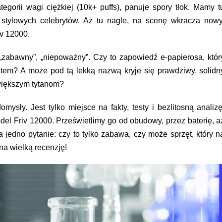
gorii wagi ciężkiej (10k+ puffs), panuje spory tłok. Mamy t
 stylowych celebrytów. Aż tu nagle, na scenę wkracza nowy
iv 12000
.
, „zabawny”, „niepoważny”. Czy to zapowiedź e-papierosa, któr
tem? A może pod tą lekką nazwą kryje się prawdziwy, solidn
jwiększym tytanom?
sły. Jest tylko miejsce na fakty, testy i bezlitosną analizę
odel
Friv 12000
. Prześwietlimy go od obudowy, przez baterię, a
a jedno pytanie: czy to tylko zabawa, czy może sprzęt, który n
na wielką recenzję!