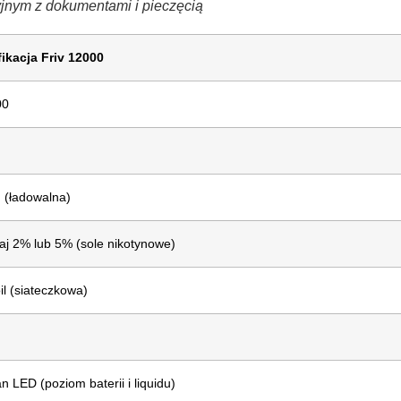
ryjnym z dokumentami i pieczęcią
fikacja Friv 12000
00
 (ładowalna)
j 2% lub 5% (sole nikotynowe)
l (siateczkowa)
n LED (poziom baterii i liquidu)