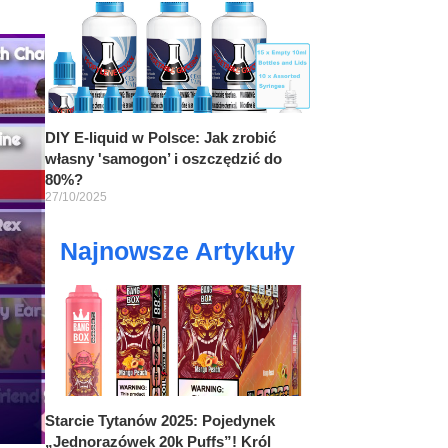
DIY E-liquid w Polsce: Jak zrobić
własny 'samogon’ i oszczędzić do
80%?
27/10/2025
Najnowsze Artykuły
Starcie Tytanów 2025: Pojedynek
„Jednorazówek 20k Puffs”! Król