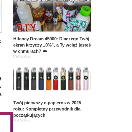
Hifancy Dream 45000: Dlaczego Twój
o
ekran krzyczy „0%”, a Ty wciąż jesteś
w chmurach? ☁️
09/02/2026
ą
w
a
Twój pierwszy e-papieros w 2025
roku: Kompletny przewodnik dla
początkujących
08/09/2025