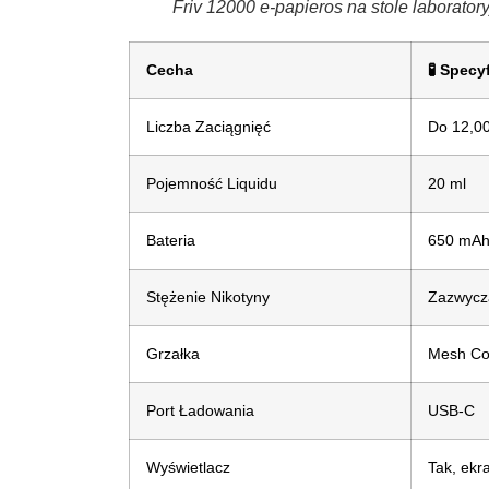
Friv 12000 e-papieros na stole laborato
Cecha
🧪 Specy
Liczba Zaciągnięć
Do 12,0
Pojemność Liquidu
20 ml
Bateria
650 mAh
Stężenie Nikotyny
Zazwycza
Grzałka
Mesh Coi
Port Ładowania
USB-C
Wyświetlacz
Tak, ekra