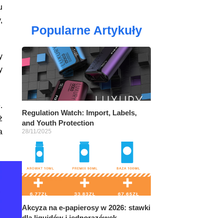
u
,
Popularne Artykuły
y
y
.
Regulation Watch: Import, Labels,
ż
and Youth Protection
a
28/11/2025
Akcyza na e-papierosy w 2026: stawki
dla liquidów i jednorazówek