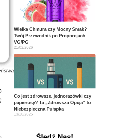
Wielka Chmura czy Mocny Smak?
Twój Przewodnik po Proporcjach
VG/PG
21/02/2026
eństwa
0
Co jest zdrowsze, jednorazówki czy
ę
papierosy? Ta „Zdrowsza Opcja” to
Niebezpieczna Pułapka
13/10/2025
Śledź Nas!
o