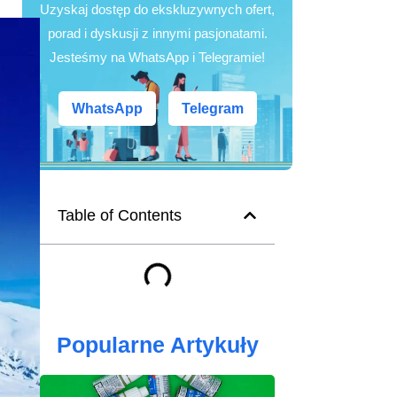
Uzyskaj dostęp do ekskluzywnych ofert,
porad i dyskusji z innymi pasjonatami.
Jesteśmy na WhatsApp i Telegramie!
WhatsApp
Telegram
Table of Contents
Popularne Artykuły