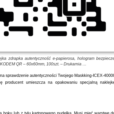
ejka zdrapka autentyczność e-papierosa, hologram bezpiecz
oim KODEM QR – 60x60mm, 100szt. – Drukarnia …
 na sprawdzenie autentyczności Twojego Maskking-ICEX-4000
się producent umieszcza na opakowaniu specjalną naklejk
 na boku lub z tyłu kartonowego pudełka. Musi mieć warstwę d