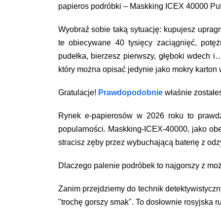
papieros podróbki – Maskking ICEX 40000 Puff
Wyobraź sobie taką sytuację: kupujesz uprag
te obiecywane 40 tysięcy zaciągnięć, potę
pudełka, bierzesz pierwszy, głęboki wdech i
który można opisać jedynie jako mokry karton
Gratulacje!
Prawdopodobnie
właśnie został
Rynek e-papierosów w 2026 roku to prawdz
popularności. Maskking-ICEX-40000, jako obe
stracisz zęby przez wybuchającą baterię z odzy
Dlaczego palenie podróbek to najgorszy z mo
Zanim przejdziemy do technik detektywistyczny
"trochę gorszy smak". To dosłownie rosyjska ru