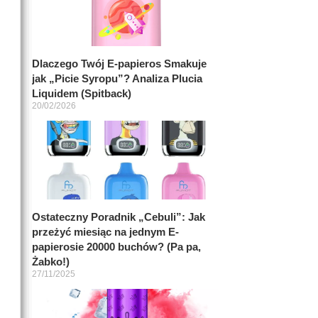
Dlaczego Twój E-papieros Smakuje
jak „Picie Syropu”? Analiza Plucia
Liquidem (Spitback)
20/02/2026
Ostateczny Poradnik „Cebuli”: Jak
przeżyć miesiąc na jednym E-
papierosie 20000 buchów? (Pa pa,
Żabko!)
27/11/2025