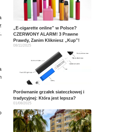
a
z
„E-cigarette online” w Polsce?
,
CZERWONY ALARM! 3 Prawne
Prawdy, Zanim Klikniesz „Kup”!
08/11/2025
a
m
Porównanie grzałek siateczkowej i
tradycyjnej: Która jest lepsza?
01/08/2025
o