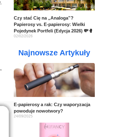
.
Czy stać Cię na „Analoga”?
Papierosy vs. E-papierosy: Wielki
Pojedynek Portfeli (Edycja 2026) 💸🥊
02/02/2026
Najnowsze Artykuły
,
E-papierosy a rak: Czy waporyzacja
powoduje nowotwory?
24/09/2025