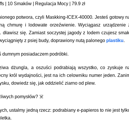
s | 10 Smaków | Regulacja Mocy | 79.9 zł
nionego potwora, czyli Maskking-ICEX-40000. Jesteś gotowy n
żną chmurę i lodowate orzeźwienie. Wyciągasz urządzenie 
… dławisz się. Zamiast soczystej jagody z lodem czujesz smak
 wyciągnięty z psiej budy, doprawiony nutą palonego
plastiku
.
eś dumnym posiadaczem podróbki.
iwa dżungla, a oszuści podrabiają wszystko, co zyskuje n
cny król wydajności, jest na ich celowniku numer jeden. Zani
sku, dowiedz się, jak oddzielić ziarno od plew.
żliwych pomysłów? ☠️
ch, ustalmy jedną rzecz: podrabiany e-papieros to nie jest tylk
letka.