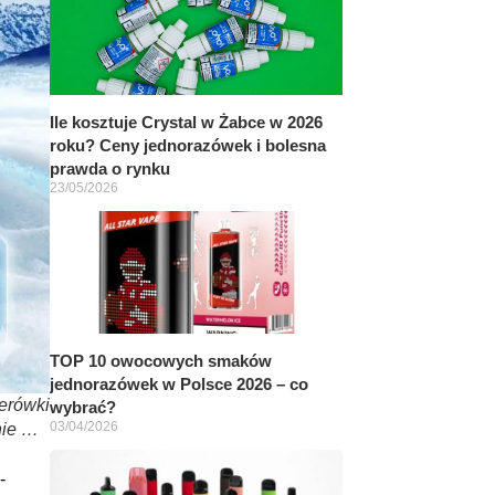
Ile kosztuje Crystal w Żabce w 2026
roku? Ceny jednorazówek i bolesna
prawda o rynku
23/05/2026
TOP 10 owocowych smaków
jednorazówek w Polsce 2026 – co
erówki
wybrać?
03/04/2026
nie …
-