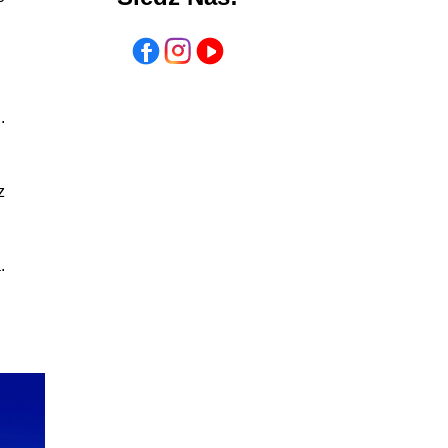
.
z
.