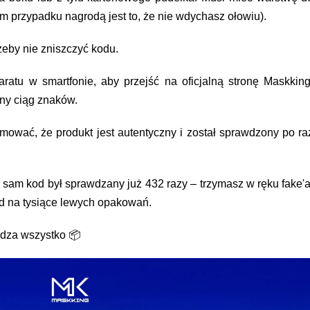
 tym przypadku nagrodą jest to, że nie wdychasz ołowiu).
żeby nie zniszczyć kodu.
atu w smartfonie, aby przejść na oficjalną stronę Maskking
lny ciąg znaków.
mować, że produkt jest autentyczny i został sprawdzony po ra
en sam kod był sprawdzany już 432 razy – trzymasz w ręku fake'a
od na tysiące lewych opakowań.
adza wszystko 📦