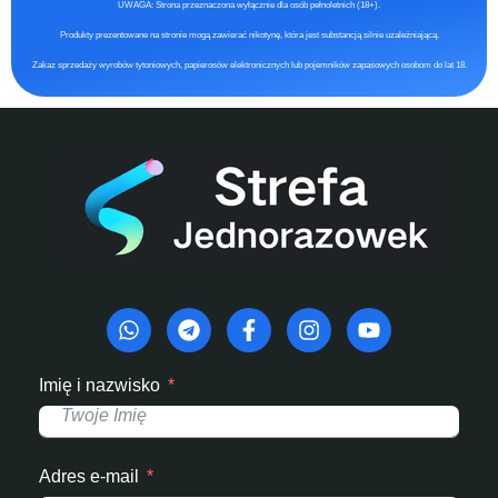
UWAGA: Strona przeznaczona wyłącznie dla osób pełnoletnich (18+).
Produkty prezentowane na stronie mogą zawierać nikotynę, która jest substancją silnie uzależniającą.
Zakaz sprzedaży wyrobów tytoniowych, papierosów elektronicznych lub pojemników zapasowych osobom do lat 18.
Imię i nazwisko
Adres e-mail