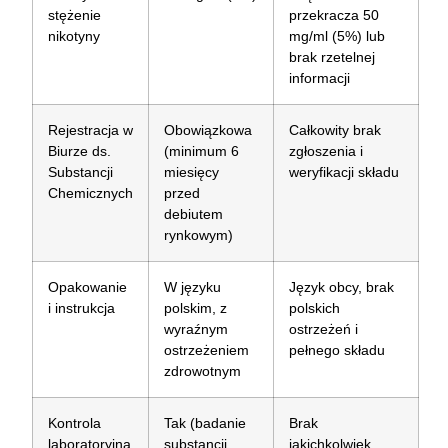
stężenie
przekracza 50
nikotyny
mg/ml (5%) lub
brak rzetelnej
informacji
Rejestracja w
Obowiązkowa
Całkowity brak
Biurze ds.
(minimum 6
zgłoszenia i
Substancji
miesięcy
weryfikacji składu
Chemicznych
przed
debiutem
rynkowym)
Opakowanie
W języku
Język obcy, brak
i instrukcja
polskim, z
polskich
wyraźnym
ostrzeżeń i
ostrzeżeniem
pełnego składu
zdrowotnym
Kontrola
Tak (badanie
Brak
laboratoryjna
substancji
jakichkolwiek