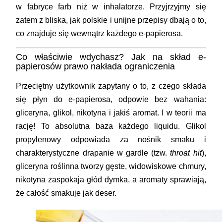
w fabryce farb niż w inhalatorze. Przyjrzyjmy się
zatem z bliska, jak polskie i unijne przepisy dbają o to,
co znajduje się wewnątrz każdego e-papierosa.
Co właściwie wdychasz? Jak na skład e-
papierosów prawo nakłada ograniczenia
Przeciętny użytkownik zapytany o to, z czego składa
się płyn do e-papierosa, odpowie bez wahania:
gliceryna, glikol, nikotyna i jakiś aromat. I w teorii ma
rację! To absolutna baza każdego liquidu. Glikol
propylenowy odpowiada za nośnik smaku i
charakterystyczne drapanie w gardle (tzw.
throat hit
),
gliceryna roślinna tworzy gęste, widowiskowe chmury,
nikotyna zaspokaja głód dymka, a aromaty sprawiają,
że całość smakuje jak deser.