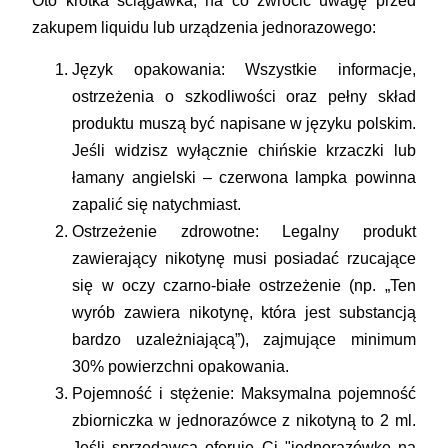
Oto krótka ściągawka, na co zwrócić uwagę przed
zakupem liquidu lub urządzenia jednorazowego:
Język opakowania:
Wszystkie informacje,
ostrzeżenia o szkodliwości oraz pełny skład
produktu muszą być napisane w języku polskim.
Jeśli widzisz wyłącznie chińskie krzaczki lub
łamany angielski – czerwona lampka powinna
zapalić się natychmiast.
Ostrzeżenie zdrowotne:
Legalny produkt
zawierający nikotynę musi posiadać rzucające
się w oczy czarno-białe ostrzeżenie (np. „Ten
wyrób zawiera nikotynę, która jest substancją
bardzo uzależniającą”), zajmujące minimum
30% powierzchni opakowania.
Pojemność i stężenie:
Maksymalna pojemność
zbiorniczka w jednorazówce z nikotyną to 2 ml.
Jeśli sprzedawca oferuje Ci "jednorazówkę na