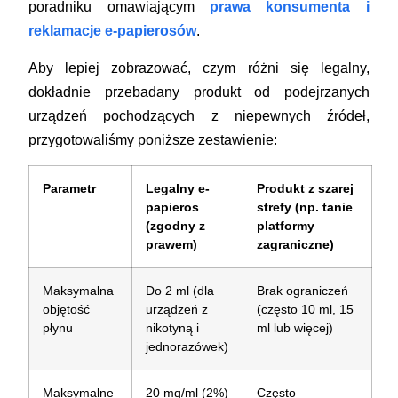
poradniku omawiającym
prawa konsumenta i
reklamacje e-papierosów
.
Aby lepiej zobrazować, czym różni się legalny,
dokładnie przebadany produkt od podejrzanych
urządzeń pochodzących z niepewnych źródeł,
przygotowaliśmy poniższe zestawienie:
Parametr
Legalny e-
Produkt z szarej
papieros
strefy (np. tanie
(zgodny z
platformy
prawem)
zagraniczne)
Maksymalna
Do 2 ml (dla
Brak ograniczeń
objętość
urządzeń z
(często 10 ml, 15
płynu
nikotyną i
ml lub więcej)
jednorazówek)
Maksymalne
20 mg/ml (2%)
Często