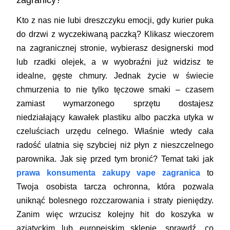
zagranicy?
Kto z nas nie lubi dreszczyku emocji, gdy kurier puka
do drzwi z wyczekiwaną paczką? Klikasz wieczorem
na zagranicznej stronie, wybierasz designerski mod
lub rzadki olejek, a w wyobraźni już widzisz te
idealne, gęste chmury. Jednak życie w świecie
chmurzenia to nie tylko tęczowe smaki – czasem
zamiast wymarzonego sprzętu dostajesz
niedziałający kawałek plastiku albo paczka utyka w
czeluściach urzędu celnego. Właśnie wtedy cała
radość ulatnia się szybciej niż płyn z nieszczelnego
parownika. Jak się przed tym bronić? Temat taki jak
prawa konsumenta zakupy vape zagranica
to
Twoja osobista tarcza ochronna, która pozwala
uniknąć bolesnego rozczarowania i straty pieniędzy.
Zanim więc wrzucisz kolejny hit do koszyka w
azjatyckim lub europejskim sklepie, sprawdź, co