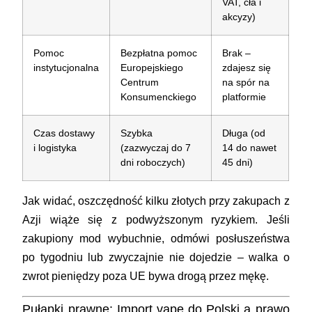
VAT, cła i
akcyzy)
Pomoc
Bezpłatna pomoc
Brak –
instytucjonalna
Europejskiego
zdajesz się
Centrum
na spór na
Konsumenckiego
platformie
Czas dostawy
Szybka
Długa (od
i logistyka
(zazwyczaj do 7
14 do nawet
dni roboczych)
45 dni)
Jak widać, oszczędność kilku złotych przy zakupach z
Azji wiąże się z podwyższonym ryzykiem. Jeśli
zakupiony mod wybuchnie, odmówi posłuszeństwa
po tygodniu lub zwyczajnie nie dojedzie – walka o
zwrot pieniędzy poza UE bywa drogą przez mękę.
Pułapki prawne: Import vape do Polski a prawo