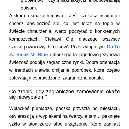
problemów i czy smaki faktycznie odpowiadają
opisom.
A skoro o smakach mowa… Jeśli szukasz inspiracji i
chcesz dowiedzieć się, co jest teraz na topie w
świecie chmurzenia, warto poczytać o konkretnych
kompozycjach. Ciekawi Cię, dlaczego wszyscy
szukają owocowych miksów? Przeczytaj o tym,
Co To
Za Smak Mr Blue
i dlaczego ta jagodowo-jeżynowa
świeżość podbija zagraniczne rynki. Dobra orientacja
w trendach ułatwia omijanie podróbek, które często
zalewają niesprawdzone, zagraniczne portale.
Co zrobić, gdy zagraniczne zamówienie okaże
się niewypałem?
Wpłaciłeś pieniądze, paczka przyszła po miesiącu,
otwierasz ją z wypiekami na twarzy, a tam… pęknięte
szkło w atomizerze albo urządzenie, które zamiast