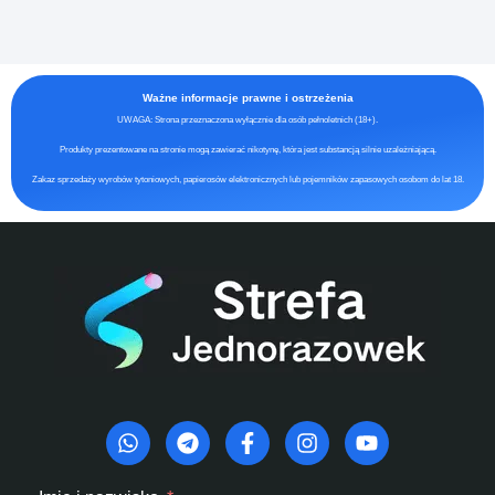
Ważne informacje prawne i ostrzeżenia
UWAGA: Strona przeznaczona wyłącznie dla osób pełnoletnich (18+).
Produkty prezentowane na stronie mogą zawierać nikotynę, która jest substancją silnie uzależniającą.
Zakaz sprzedaży wyrobów tytoniowych, papierosów elektronicznych lub pojemników zapasowych osobom do lat 18.