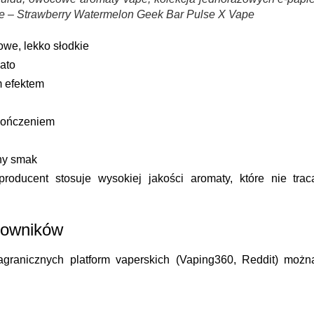
e – Strawberry Watermelon Geek Bar Pulse X Vape
we, lekko słodkie
ato
 efektem
ończeniem
zny smak
oducent stosuje wysokiej jakości aromaty, które nie trac
kowników
agranicznych platform vaperskich (Vaping360, Reddit) możn