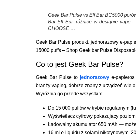
Geek Bar Pulse vs Elf Bar BC5000 poró
Bar Elf Bar, różnice w designie 
CHOOSE …
Geek Bar Pulse produkt, jednorazowy e-papie
15000 puffs – Shop Geek bar Pulse Disposabl
Co to jest Geek Bar Pulse?
Geek Bar Pulse to
jednorazowy
e-papieros
branży vaping, dobrze znany z urządzeń wielo
Wyróżnia go przede wszystkim:
Do 15 000 puffów
w trybie regularnym (lu
Wyświetlacz cyfrowy
pokazujący poziom b
Ładowalny akumulator 650 mAh
— możes
16 ml e-liquidu
z solami nikotynowymi 2