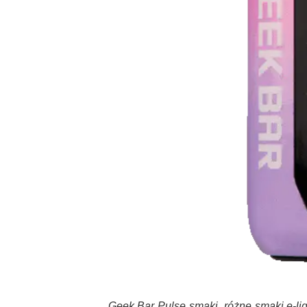
Geek Bar Pulse smaki, różne smaki e-l