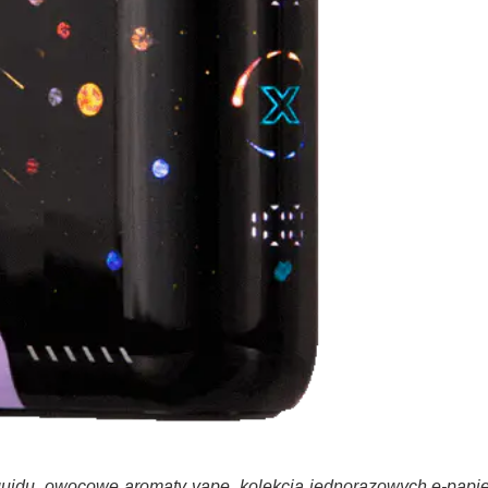
iquidu, owocowe aromaty vape, kolekcja jednorazowych e-papi