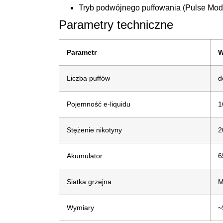
Tryb podwójnego puffowania (Pulse Mod
Parametry techniczne
Parametr
W
Liczba puffów
d
Pojemność e-liquidu
1
Stężenie nikotyny
2
Akumulator
6
Siatka grzejna
M
Wymiary
~