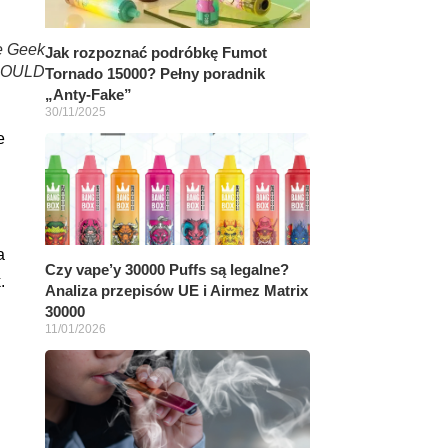
e Geek
Jak rozpoznać podróbkę Fumot
SHOULD
Tornado 15000? Pełny poradnik
„Anty-Fake”
30/11/2025
e
a
Czy vape’y 30000 Puffs są legalne?
.
Analiza przepisów UE i Airmez Matrix
30000
11/01/2026