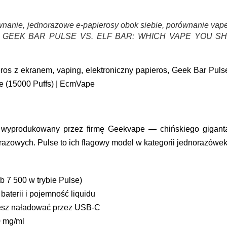
wnanie, jednorazowe e-papierosy obok siebie, porównanie vap
vape – GEEK BAR PULSE VS. ELF BAR: WHICH VAPE YOU 
ros z ekranem, vaping, elektroniczny papieros, Geek Bar Puls
e (15000 Puffs) | EcmVape
 wyprodukowany przez firmę Geekvape — chińskiego gigant
razowych. Pulse to ich flagowy model w kategorii jednorazówek
b 7 500 w trybie Pulse)
aterii i pojemność liquidu
z naładować przez USB-C
0 mg/ml