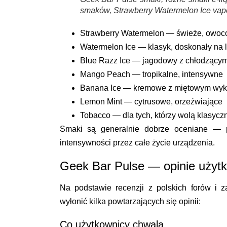
smaków, Strawberry Watermelon Ice vap
Strawberry Watermelon
— świeże, owoco
Watermelon Ice
— klasyk, doskonały na l
Blue Razz Ice
— jagodowy z chłodzącym
Mango Peach
— tropikalne, intensywne
Banana Ice
— kremowe z miętowym wyk
Lemon Mint
— cytrusowe, orzeźwiające
Tobacco
— dla tych, którzy wolą klasyc
Smaki są generalnie dobrze oceniane — pr
intensywności przez całe życie urządzenia.
Geek Bar Pulse — opinie użyt
Na podstawie recenzji z polskich forów i z
wyłonić kilka powtarzających się opinii:
Co użytkownicy chwalą