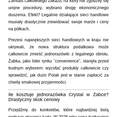
Zamiast całkowitego zakazu, na który nie zgodziły się
unijne procedury, wybrano drogę ekonomicznego
duszenia. Efekt? Legalnie działające sieci handlowe
musiały drastycznie zrewidować swoje marże i ceny
na półkach.
Prezesi największych sieci handlowych w kraju nie
ukrywali, że nowa struktura podatkowa może
całkowicie zmieść jednorazówki z legalnego obrotu.
Żabka, jako lider rynku "convenience", stanęła przed
trudnym wyborem: wycofać produkty całkowicie czy
sprawdzić, jak dużo Polak jest w stanie zapłacić za
chwilę smakowej przyjemności.
Ile kosztuje jednorazówka Crystal w Żabce?
Drastyczny skok cenowy
Przejdźmy do konkretów, które najbardziej bolą
podczas płacenia kartą. W 2026 roku cena tradycyjnej