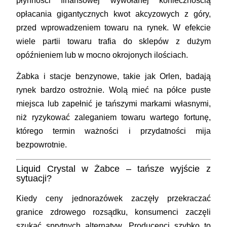
płynności finansowej wywołanej koniecznością
opłacania gigantycznych kwot akcyzowych z góry,
przed wprowadzeniem towaru na rynek. W efekcie
wiele partii towaru trafia do sklepów z dużym
opóźnieniem lub w mocno okrojonych ilościach.
Żabka i stacje benzynowe, takie jak Orlen, badają
rynek bardzo ostrożnie. Wolą mieć na półce puste
miejsca lub zapełnić je tańszymi markami własnymi,
niż ryzykować zaleganiem towaru wartego fortunę,
którego termin ważności i przydatności mija
bezpowrotnie.
Liquid Crystal w Żabce – tańsze wyjście z
sytuacji?
Kiedy ceny jednorazówek zaczęły przekraczać
granice zdrowego rozsądku, konsumenci zaczęli
szukać sprytnych alternatyw. Producenci szybko to