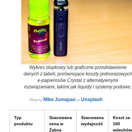
Wykres słupkowy lub graficzne przedstawienie
danych z tabeli, porównujące koszty jednorazowych
e-papierosów Crystal z alternatywnymi
rozwiązaniami, takimi jak liquidy i systemy podowe.
Mike Jumapao
Unsplash
Photo by
on
Typ
Szacowana
Szacowana
Koszt za
produktu
cena w
wydajność
100
Żabce
wdechó