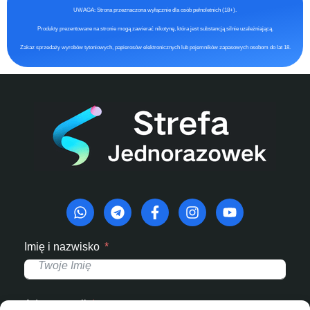
UWAGA: Strona przeznaczona wyłącznie dla osób pełnoletnich (18+).
Produkty prezentowane na stronie mogą zawierać nikotynę, która jest substancją silnie uzależniającą.
Zakaz sprzedaży wyrobów tytoniowych, papierosów elektronicznych lub pojemników zapasowych osobom do lat 18.
Imię i nazwisko
Adres e-mail