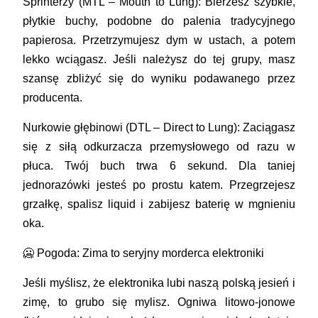
Sprinterzy (MTL – Mouth to Lung): Bierzesz szybkie,
płytkie buchy, podobne do palenia tradycyjnego
papierosa. Przetrzymujesz dym w ustach, a potem
lekko wciągasz. Jeśli należysz do tej grupy, masz
szansę zbliżyć się do wyniku podawanego przez
producenta.
Nurkowie głębinowi (DTL – Direct to Lung): Zaciągasz
się z siłą odkurzacza przemysłowego od razu w
płuca. Twój buch trwa 6 sekund. Dla taniej
jednorazówki jesteś po prostu katem. Przegrzejesz
grzałkę, spalisz liquid i zabijesz baterię w mgnieniu
oka.
🥶 Pogoda: Zima to seryjny morderca elektroniki
Jeśli myślisz, że elektronika lubi naszą polską jesień i
zimę, to grubo się mylisz. Ogniwa litowo-jonowe