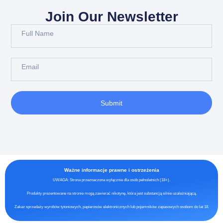
Join Our Newsletter
Submit
Ważne informacje prawne i ostrzeżenia
UWAGA: Strona przeznaczona wyłącznie dla osób pełnoletnich (18+).
Produkty prezentowane na stronie mogą zawierać nikotynę, która jest substancją silnie uzależniającą.
Zakaz sprzedaży wyrobów tytoniowych, papierosów elektronicznych lub pojemników zapasowych osobom do lat 18.