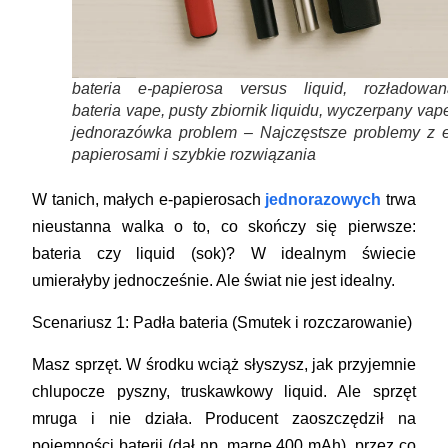
bateria e-papierosa versus liquid, rozładowan
bateria vape, pusty zbiornik liquidu, wyczerpany vap
jednorazówka problem – Najczęstsze problemy z e
papierosami i szybkie rozwiązania
W tanich, małych e-papierosach
jednorazowych
trwa
nieustanna walka o to, co skończy się pierwsze:
bateria czy liquid (sok)? W idealnym świecie
umierałyby jednocześnie. Ale świat nie jest idealny.
Scenariusz 1: Padła bateria (Smutek i rozczarowanie)
Masz sprzęt. W środku wciąż słyszysz, jak przyjemnie
chlupocze pyszny, truskawkowy liquid. Ale sprzęt
mruga i nie działa. Producent zaoszczędził na
pojemności baterii (dał np. marne 400 mAh), przez co