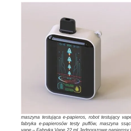
maszyna testująca e-papieros, robot testujący vap
fabryka e-papierosów testy puffów, maszyna ssąc
vape – Fabryka Vape 22 ml Jednorazowe papierosy 