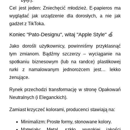
były!).
Cel jest jeden:
Zniechęcić młodzież.
E-papieros ma
wyglądać jak urządzenie dla dorosłych, a nie jak
gadżet z TikToka.
Koniec "Pato-Designu", witaj "Apple Style" 🍏
Jako dorośli użytkownicy, powinniśmy przyklasnąć
tym zmianom. Bądźmy szczerzy – wyciąganie na
spotkaniu biznesowym (lub na randce) plastikowej
rurki z namalowanym jednorożcem jest… lekko
żenujące.
Rynek przechodzi transformację w stronę
Opakowań
Neutralnych (i Eleganckich)
.
Zamiast krzyczeć kolorami, producenci stawiają na:
Minimalizm:
Proste formy, stonowane kolory.
Materiały:
Metal, szkło, wysokiej jakości