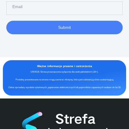
Submit
Ważne informacje prawne i ostrzeżenia
UWAGA: Strona przeznaczona wyłącznie dla osób pełnoletnich (18+).
Produkty prezentowane na stronie mogą zawierać nikotynę, która jest substancją silnie uzależniającą.
Zakaz sprzedaży wyrobów tytoniowych, papierosów elektronicznych lub pojemników zapasowych osobom do lat 18.